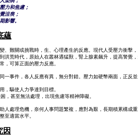
人染病；
壓力和焦慮；
覺沮喪；
期影響。
底蘊
變、難關或挑戰時，生、心理產生的反應。現代人受壓力衝擊，
到洪荒時代，原始人在叢林遇猛獸，腎上腺素飆升，提高警覺，
常，可算正面的壓力反應。
同一事件，各人反應有異，無分對錯。壓力如硬幣兩面，正反並
用，驅使人力爭達到目標。
困，甚至無法處理，出現焦慮等精神障礙。
助人處理危機，奈何人事問題繁複，應對為艱，長期積累構成重
整至適當水平。
究因