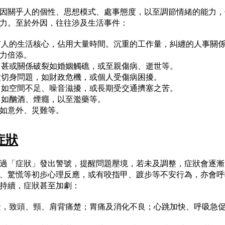
因關乎人的個性、思想模式、處事態度，以至調節情緒的能力，
力。至於外因，往往涉及生活事件：
人的生活核心，佔用大量時間。沉重的工作量，糾纏的人事關
力倍添。
甚或關係破裂如婚姻觸礁，或至親傷病、逝世等。
切身問題，如財政危機，或個人受傷病困擾。
如空間不足、噪音滋擾，或長期受交通擠塞之苦。
，如酗酒、煙癮，以至濫藥等。
如意外、災難等。
症狀
過「症狀」發出警號，提醒問題壓境，若未及調整，症狀會逐漸
、驚慌等初步心理反應，或有咬指甲、踱步等不安行為，亦會呼
持續，症狀甚至加劇：
緊，致頭、頸、肩背痛楚；胃痛及消化不良；心跳加快、呼吸急