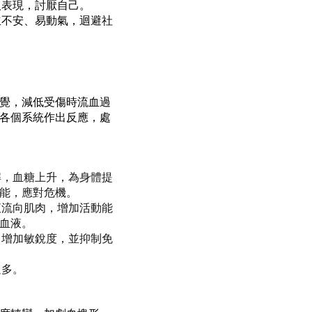
人表現，討厭自己。
立不安、易動氣，迴避社
覺，減低受傷時流血過
各個系統作出反應，處
解，血糖上升，為身體提
能，應對危機。
液流向肌肉，增加活動能
血液。
，增加敏銳度，並抑制免
過多。