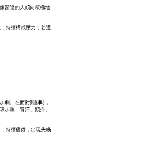
像豁達的人傾向積極地
係，持續構成壓力；若遭
加劇。在面對難關時，
吸加重、冒汗、顫抖、
促；持續疲倦，出現失眠