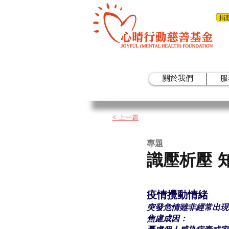
捐
關於我們
服
< 上一
篇
​專題
識壓析壓 
疫情攪動情緒
突發危情雖非經常出現
焦慮成因：