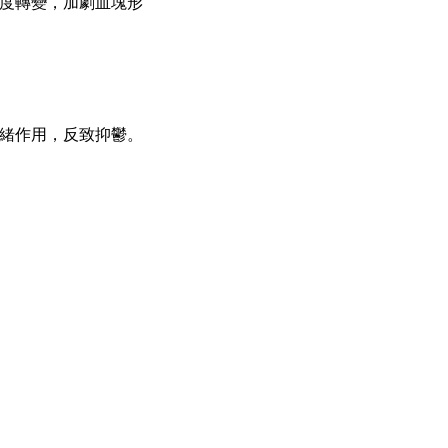
度轉變，加劇血塊形
緒作用，反致抑鬱。