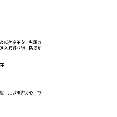
多感焦慮不安，對壓力
進入應戰狀態，防禦受
存：
壓，足以損害身心。故