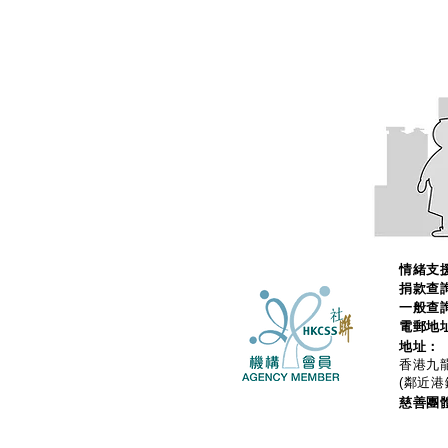
情緒支援
捐款查
一般查
電郵地
地址：
香港九龍
(鄰近港
慈善團