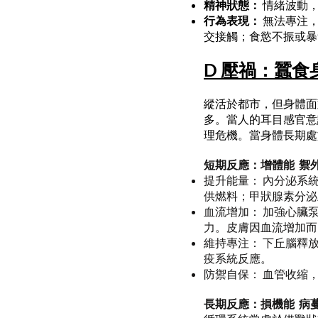
精神狀態：
情緒波動
行為表現：
無法專注
交接觸；食慾不振或暴
D 壓禍：蠶食
縱活於都市，但身體面
多。當人的耳目感官意
理危機。當身體長期處
短期反應：增體能 禦
提升能量： 內分泌系
供燃料；甲狀腺素分泌
血流增加： 加強心臟
力。皮膚因血流增加而
維持專注： 下丘腦釋
疫系統反應。
防禦自保： 血管收縮
長期反應：損機能 病