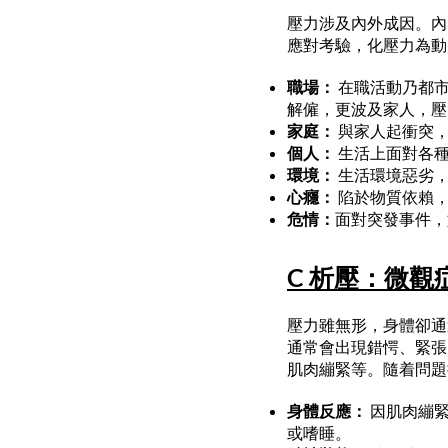
壓力涉及內外成因。內
應對考驗，化壓力為動
職場：
在職活動乃都市
解僱，更波及家人，壓
家庭：
與家人起衝突，
個人：
生活上面對各種
環境：
生活環境惡劣，
心癮：
陷於物質依賴
危情：
面對突發事件，
C 析壓：微觀
壓力雖無形，身體卻通
通常會出現錯愕、緊張
肌肉繃緊等。
隨着問題
身體反應：
因肌肉繃
或嗜睡。