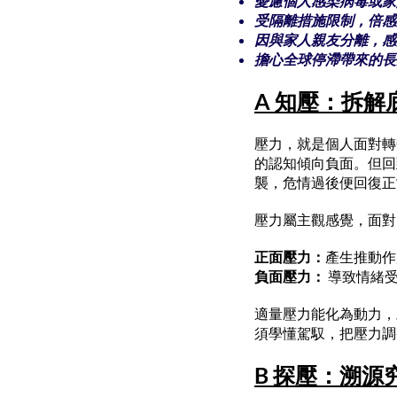
憂慮個人感染病毒或家
受隔離措施限制，倍感
因與家人親友分離，感
擔心全球停滯帶來的長
A 知壓：拆解
壓力，就是個人面對轉
的認知傾向負面。但回
襲，危情過後便回復正
壓力屬主觀感覺，面對
正面壓力：
產生推動作
負面壓力：
導致情緒受
適量壓力能化為動力，
須學懂駕馭，把壓力調
B 探壓：溯源