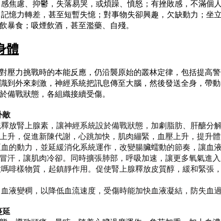
，感焦慮、抑鬱，失落易哭，或煩躁、憤怒；有挫敗感，不滿個
，記憶力轉差，甚至短暫失憶；對事物失卻興趣，欠缺動力；坐
飲暴食；吸煙飲酒，甚至濫藥、自殘。
身體
對壓力挑戰時的本能反應，仍沿襲原始的叢林定律，包括提高警
識到外來刺激，神經系統把訊息傳至大腦，然後發送全身，帶動
於備戰狀態，各組織接續受傷。
外敵
統釋放腎上腺素，讓神經系統設於備戰狀態，加劇脂肪、肝醣分
上升，促進新陳代謝，心跳加快，肌肉繃緊，血壓上升，提升體
泵血的動力，並延緩消化系統運作，改變腸臟蠕動的節奏，讓血
冒汗，讓肌肉冷卻。同時擴張肺部，呼吸加速，讓更多氧氣進入
放嗎啡樣物質，起鎮靜作用。促使腎上腺釋放皮質醇，緩和緊張
，血液變稠，以降低血流速度，受傷時能加快血液凝結，防失血
蔓延