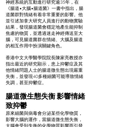
神經系統的互動進行研究逾35年，在
《腸道•大腦•腸道菌》一書中指出，腸
道菌群對情緒有着非常重要的影響。他
並引述加拿大研究人員進行的動物實驗
結果，發現腸道菌會穩定地產生能抑制
焦慮的物質，並透過迷走神經傳送至大
腦，可見腸道菌群在情緒、大腦及腸道
的相互作用中扮演關鍵角色。
香港中文大學醫學院院長陳家亮教授亦
指出最近的研究顯示，患上抑鬱症及其
他情緒問題人士的腸道微生態出現嚴重
失衡，並發現40多種細菌可能導致情緒
失調，甚至抑鬱症。
腸道微生態失衡 影響情緒
致抑鬱
原來細菌與病毒會分泌某些化學物質，
影響大腦的運作，當腸道微生態失衡，
大腦會受到失衡的化學物質影響而引發