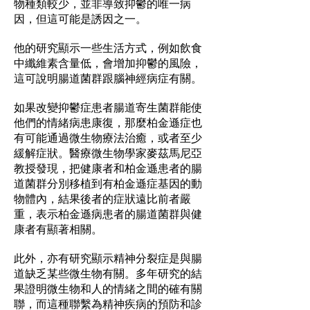
物種類較少，並非導致抑鬱的唯一病
因，但這可能是誘因之一。
他的研究顯示一些生活方式，例如飲食
中纖維素含量低，會增加抑鬱的風險，
這可說明腸道菌群跟腦神經病症有關。
如果改變抑鬱症患者腸道寄生菌群能使
他們的情緒病患康復，那麼柏金遜症也
有可能通過微生物療法治癒，或者至少
緩解症狀。醫療微生物學家麥茲馬尼亞
教授發現，把健康者和柏金遜患者的腸
道菌群分別移植到有柏金遜症基因的動
物體內，結果後者的症狀遠比前者嚴
重，表示柏金遜病患者的腸道菌群與健
康者有顯著相關。
此外，亦有研究顯示精神分裂症是與腸
道缺乏某些微生物有關。多年研究的結
果證明微生物和人的情緒之間的確有關
聯，而這種聯繫為精神疾病的預防和診