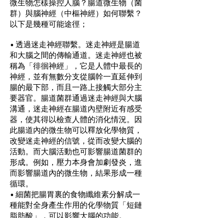
微生物怎樣操控人腦？腸道微生物（菌
群）與腦神經（中樞神經）如何聯繫？
以下是幾種可能途徑；
• 透過迷走神經聯繫。迷走神經是腸道
和大腦之間的傳輸通道。迷走神經也被
稱為「徘徊神經」，它是人體中最長的
神經，並有無數分支從腦幹一直延伸到
腸的最下部，而且一路上接觸大部分主
要器官。腸道菌群通過迷走神經與大腦
溝通，迷走神經在腸道內壁附近有感受
器，使其得以檢查人體的消化情況。因
此腸道內的微生物可以釋放化學物質，
改變迷走神經的信號，從而改變大腦的
活動。而大腦活動也可影響腸道菌群的
形成。例如，壓力本身會加劇發炎，進
而影響腸道內的微生物，結果形成一種
循環。
• 細菌把腸胃裏的食物纖維素分解成一
種能對全身產生作用的化學物質「短鏈
脂肪酸」，可以影響大腦的功能。