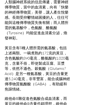
人類腦神經系統的信息傳遞，需要神經
傳導物質，當中的血清素，向有「快樂
的神經傳導物質」美譽，讓人產生悅樂
感。長期受抑鬱情緒困擾的人，往往可
能與這種傳導物質失衡有關；而人體所
需的氨基酸中，色氨酸、酪氨酸
（Tyrosine）均能促進血清素分泌，煥
發神彩。
黃豆含有8種人體所需的氨基酸，包括
上述兩類。一碗煮熟約172克的黃豆，
含色氨酸約390毫克，酪氨酸約1,020毫
克，含量不俗，即使製成豆腐、豆漿
等，依然不遜色。穀氨酸（Glutamic?
Acid）是另一種氨基酸，黃豆的含量更
達5,240毫克，非常豐富，能合成腦神經
傳導物質氨酪酸（GABA），有助緩和
焦躁情緒。
維他命B雜促進色氨酸合成血清素，而
黃豆的維他命B含量也頗理想，維他命