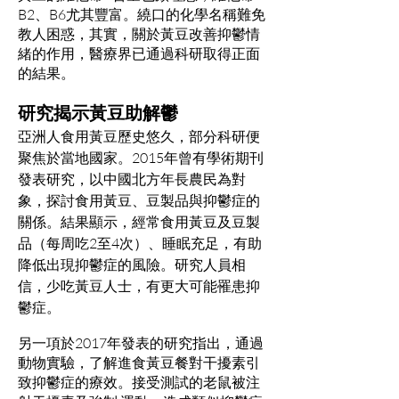
B2、B6尤其豐富。繞口的化學名稱難免
教人困惑，其實，關於黃豆改善抑鬱情
緒的作用，醫療界已通過科研取得正面
的結果。
研究揭示黃豆助解鬱
亞洲人食用黃豆歷史悠久，部分科研便
聚焦於當地國家。2015年曾有學術期刊
發表研究，以中國北方年長農民為對
象，探討食用黃豆、豆製品與抑鬱症的
關係。結果顯示，經常食用黃豆及豆製
品（每周吃2至4次）、睡眠充足，有助
降低出現抑鬱症的風險。研究人員相
信，少吃黃豆人士，有更大可能罹患抑
鬱症。
另一項於2017年發表的研究指出，通過
動物實驗，了解進食黃豆餐對干擾素引
致抑鬱症的療效。接受測試的老鼠被注