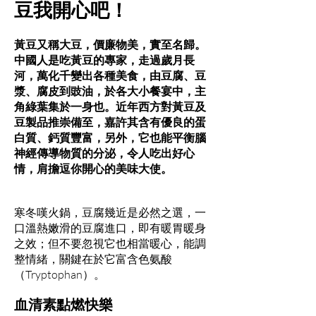
豆我開心吧！
黃豆又稱大豆，價廉物美，實至名歸。
中國人是吃黃豆的專家，走過歲月長
河，萬化千變出各種美食，由豆腐、豆
漿、腐皮到豉油，於各大小餐宴中，主
角綠葉集於一身也。近年西方對黃豆及
豆製品推崇備至，嘉許其含有優良的蛋
白質、鈣質豐富，另外，它也能平衡腦
神經傳導物質的分泌，令人吃出好心
情，肩擔逗你開心的美味大使。
寒冬嘆火鍋，豆腐幾近是必然之選，一
口溫熱嫩滑的豆腐進口，即有暖胃暖身
之效；但不要忽視它也相當暖心，能調
整情緒，關鍵在於它富含色氨酸
（Tryptophan）。
血清素點燃快樂