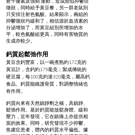
射干擾素及強制 運動，造成類似抑鬱症
徵狀，同時給予黃豆餐，另一群老鼠則
只安排注射色氨酸。結果顯示，兩組的
抑鬱徵狀均緩和了，相信源於血清素的
分泌增加了，而黃豆組別所增加的水
平，較色氨酸組更高，同時有害物質的
生成亦較少。
鈣質起鬆弛作用
黃豆含鈣豐富，以一碗煮熟約172克的
黃豆計，含鈣約175毫克；製成傳統的
硬豆腐，每100克約達320毫克，屬高鈣
食品。鈣質能維護骨質，對調整情緒也
有作用。
鈣質向來有天然鎮靜劑之稱，具鎮靜、
鬆弛作用。基於鈣質能放鬆身體、緩和
壓力，近年發現，它在鎮痛上亦提供相
當的效果。同時，研究發現不少抑鬱、
焦慮症患者，體內的鈣質水平偏低。據