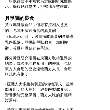
一項以韓國中年婦女為對象的研究便揭
示，攝取鈣質愈少，抑鬱情況愈嚴重。
具爭議的良食
黃豆屬健康食品，但亦有持相反意見
的，尤其詬病它所含的異黃酮
（Isoflavone），過量攝取異黃酮會提高
乳癌風險，並擾亂甲狀腺素，加劇抑
鬱，黃豆的優缺存在爭議。
部分黃豆研究項目在東西方取得迥異的
結果，或涉兩地在食用上的差異，包括
東方人食用的歷史遠較西方人長，食用
模式也有別：
- 亞洲人大多維持黃豆的植物形式，並整
顆食用，如大豆芽、經發酵製成食品，
營養素能完整保留，西方人吃的多經精
製過程。
- 黃豆的異黃酮屬植物雌激素，基本上不