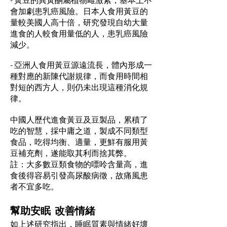
會加劇患乳癌風險。日本人食用黃豆的
量較美國人高十倍，研究發現自幼大量
進食的人較食用量低的人，患乳癌風險
減少。
- 亞洲人食用黃豆源遠流長，體內形成一
種對應的新陳代謝規律，而食用時間相
對短的西方人，則仍未出現這種消化規
律。
中國人歷代進食黃豆及豆製品，累積了
吃的智慧，採中庸之道，製成不同類型
食品，吃得均衡、適量，更鮮有服用黃
豆補充劑，遂能取其利而捨其弊。
註：大多數豆類食物的嘌呤含量高，進
食後得容易引發高尿酸病徵，故痛風患
者不宜多吃。
幫助安眠 改善情緒
如上述研究指出，睡眠質素與情緒好壞