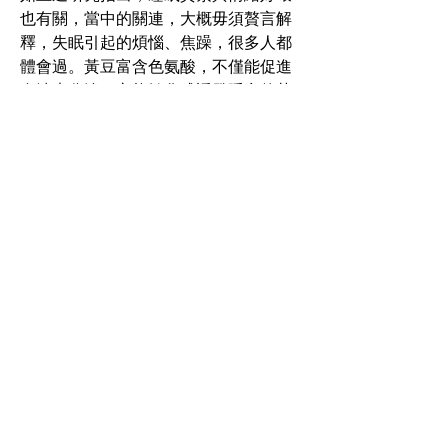
也有關，當中的關連，大概毋須贅言解
釋，失眠引起的煩惱、焦躁，很多人都
體會過。黃豆富含色氨酸，不僅能促進
血清素分泌，亦能轉化成誘發睡意的荷
爾蒙褪黑激素（Melatonin），因失眠人
士每每在分泌褪黑激素上出現問題，故
進食黃豆及豆製品，被視為有助安眠，
間接平復情緒。