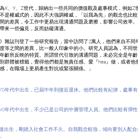
為X、Y、Z世代，歸納出一些共同的價值觀及處事模式，例如Z
不是權威式的，因此不大強調權威，「以我為先」的觀念也比較
間的差異，令工作中更易出現溝通問題及磨擦，影響公司效率。不過M
帶來一些偏見，反而妨礙溝通。
》雜誌刊登了一份研究報告，當中訪問了2萬人，他們來自不同
度等之間的差異，比一般人印象中的小。研究人員認為，不同世
年齡所反映的特質。所謂世代引致的溝通問題，未必完全是年齡
別群體被標籤，覺得他們都是無責任感、愛『hea』做，或者他
感，在職場上更易產生對抗或緊張關係。」
中至70年代中出生，已屆中年到接近退休。他們比較有紀律，處事
中至90年代中出生，不少已是公司的中層管理人員。他們比較有彈
中之後出生，剛踏入社會工作不久。自我觀念較強，傾向要別人配
。