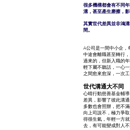
很多機構都會有不同年
溝，甚至產生磨擦，影
其實世代差異並非鴻溝
間。
A公司是一間中小企，
中途會離職甚至轉行，
過來的，但新入職的年
輕下屬不聽話，一心一
之間愈來愈深，一次工
世代溝通大不同
心晴行動慈善基金輔導
差異，影響了彼此溝通
多數也會照辦，把不滿
向上司說不，極力爭取
得很生氣，年輕一方就
去，有可能變成對人不