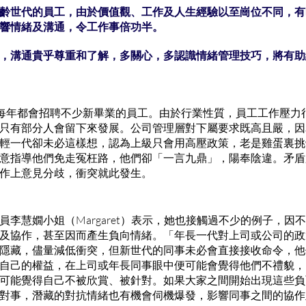
齡世代的員工，由於價值觀、工作及人生經驗以至崗位不同，有
響情緒及溝通，令工作事倍功半。
，溝通貴乎尊重和了解，多關心，多認識情緒管理技巧，將有助
每年都會招聘不少新畢業的員工。由於行業性質，員工工作壓力
只有部分人會留下來發展。公司管理層對下屬要求既高且嚴，因
輕一代卻未必這樣想，認為上級只會用高壓政策，老是雞蛋裏挑
意指導他們免走冤枉路，他們卻「一言九鼎」，陽奉陰違。矛盾
作上意見分歧，衝突就此發生。
員李慧嫺小姐（Margaret）表示，她也接觸過不少的例子，因
及協作，甚至因而產生負向情緒。「年長一代對上司或公司的政
隱藏，儘量減低衝突，但新世代的同事未必會直接接收命令，他
自己的權益，在上司或年長同事眼中便可能會覺得他們不禮貌，
可能覺得自己不被欣賞、被針對。如果大家之間開始出現這些負
對事，潛藏的對抗情緒也有機會伺機爆發，影響同事之間的協作