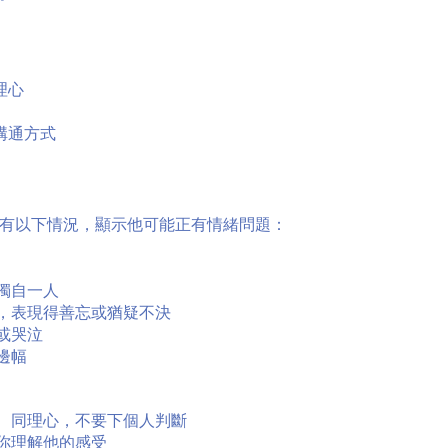
理心
溝通方式
有以下情況，顯示他可能正有情緒問題：
常獨自一人
作，表現得善忘或猶疑不決
或哭泣
邊幅
心、同理心，不要下個人判斷
示你理解他的感受