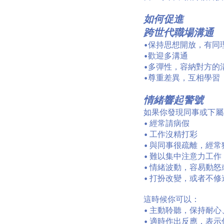
如何促進
跨世代職場溝通
•保持思想開放，有同
•歡迎多溝通
•多彈性，容納對方的
•尊重差異，互相學習
情緒響起警號
如果你發現同事或下屬
• 經常請病假
• 工作沒精打彩
• 與同事很疏離，經
• 難以集中注意力工
• 情緒波動，容易動怒
• 打扮改變，或者不修
這時候你可以：
• 主動聆聽，保持耐
• 適時作出反應，表