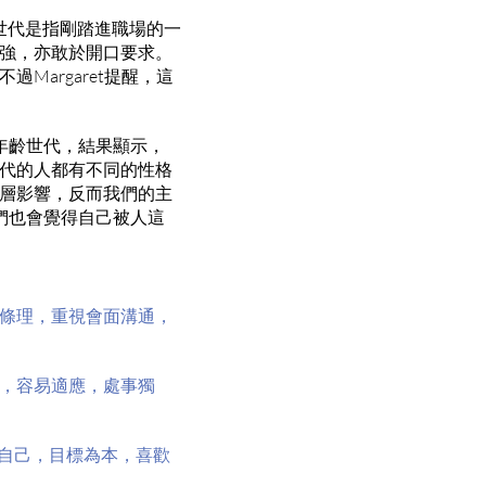
世代是指剛踏進職場的一
強，亦敢於開口要求。
argaret提醒，這
年齡世代，結果顯示，
代的人都有不同的性格
層影響，反而我們的主
們也會覺得自己被人這
有條理，重視會面溝通，
性，容易適應，處事獨
合自己，目標為本，喜歡