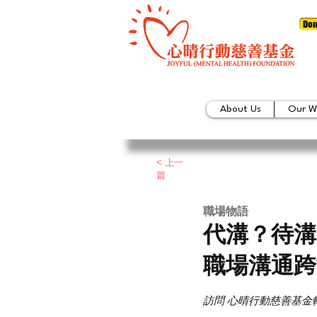
Don
About Us
Our W
< 上一
篇
職場物語
代溝？待溝
職場溝通跨
訪問 心晴行動慈善基