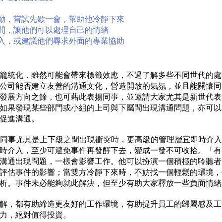
激動，嘗試先歇一會，幫助他冷靜下來
空間，讓他們可以處理自己的情緒
介入，或建議他們尋求外面的專業協助
籠統化，雖然可能會帶來標籤效應，不過了解多些不同世代的處
公司能否建立友善的溝通文化，營造開放的氣氛，並且能關懷同
發展方向之餘，也可藉此表揚同事，並邀請大家尤其是新世代表
如果發現某些部門或小組的上司與下屬間出現溝通問題，亦可以
促進溝通。
建議，若同事尤其是上下級之間出現衝突時，更高級的管理層宜即時介
時介入，至少可避免事件再發酵下去，變成一發不可收拾。「有
溝通出現問題，一樣會影響工作。他可以扮演一個積極的聆聽者
評估事件的影響；當雙方冷靜下來時，不妨找一個輕鬆的環境，
析。事件未必能夠就此解決，但至少有助大家釋放一些負面情緒
解，都有助締造更友好的工作環境，有助提升員工的歸屬感及工
力，絕對值得投資。