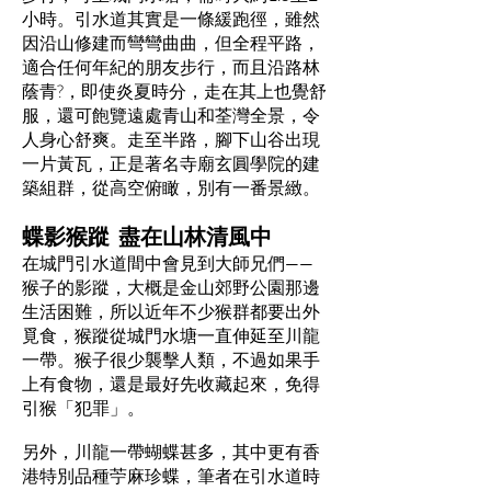
小時。引水道其實是一條緩跑徑，雖然
因沿山修建而彎彎曲曲，但全程平路，
適合任何年紀的朋友步行，而且沿路林
蔭青?，即使炎夏時分，走在其上也覺舒
服，還可飽覽遠處青山和荃灣全景，令
人身心舒爽。走至半路，腳下山谷出現
一片黃瓦，正是著名寺廟玄圓學院的建
築組群，從高空俯瞰，別有一番景緻。
蝶影猴蹤 盡在山林清風中
在城門引水道間中會見到大師兄們——
猴子的影蹤，大概是金山郊野公園那邊
生活困難，所以近年不少猴群都要出外
覓食，猴蹤從城門水塘一直伸延至川龍
一帶。猴子很少襲擊人類，不過如果手
上有食物，還是最好先收藏起來，免得
引猴「犯罪」。
另外，川龍一帶蝴蝶甚多，其中更有香
港特別品種苧麻珍蝶，筆者在引水道時