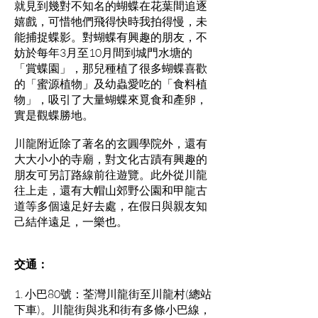
就見到幾對不知名的蝴蝶在花葉間追逐
嬉戲，可惜牠們飛得快時我拍得慢，未
能捕捉蝶影。對蝴蝶有興趣的朋友，不
妨於每年3月至10月間到城門水塘的
「賞蝶園」，那兒種植了很多蝴蝶喜歡
的「蜜源植物」及幼蟲愛吃的「食料植
物」，吸引了大量蝴蝶來覓食和產卵，
實是觀蝶勝地。
川龍附近除了著名的玄圓學院外，還有
大大小小的寺廟，對文化古蹟有興趣的
朋友可另訂路線前往遊覽。此外從川龍
往上走，還有大帽山郊野公園和甲龍古
道等多個遠足好去處，在假日與親友知
己結伴遠足，一樂也。
交通：
1. 小巴80號：荃灣川龍街至川龍村(總站
下車)。川龍街與兆和街有多條小巴線，