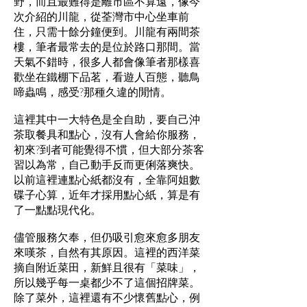
野，而且最難得是離市區不算遠，像今
次介紹的川龍，從荃灣市中心坐車前
住，只需十餘分鐘便到。川龍有兩間茶
樓，筆者最常去的是位於路口那間。當
天氣不錯時，很多人都會像筆者那樣喜
歡坐在鐵棚下品茗，看遊人百態，聽鳥
啼蟲鳴，感受?那種久違的閒情。
這裡其中一大特色是全自助，要自己沖
茶取餐具和點心，沒有人會給你服務，
初來?到者可能覺得不慣，但大部分茶客
習以為常，自己動手反而更俐落爽快。
以前這裡連點心紙都沒有，全靠阿姐數
碟子心算，近年才採用點心紙，算是有
了一點點現代化。
儘管服務欠奉，但仍吸引愈來愈多朋友
來嘆茶，自然有其原因。這裡的西洋菜
摘自附近菜田，新鮮且很有「菜味」，
所以幾乎每一桌都少不了這個招牌菜。
除了菜外，這裡還有不少懷舊點心，例