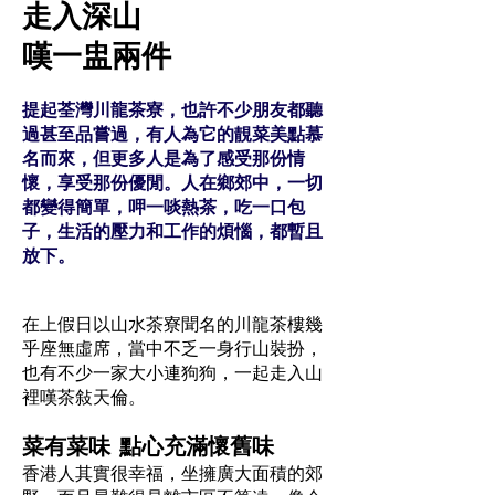
走入深山
嘆一盅兩件
提起荃灣川龍茶寮，也許不少朋友都聽
過甚至品嘗過，有人為它的靚菜美點慕
名而來，但更多人是為了感受那份情
懷，享受那份優閒。人在鄉郊中，一切
都變得簡單，呷一啖熱茶，吃一口包
子，生活的壓力和工作的煩惱，都暫且
放下。
在上假日以山水茶寮聞名的川龍茶樓幾
乎座無虛席，當中不乏一身行山裝扮，
也有不少一家大小連狗狗，一起走入山
裡嘆茶敍天倫。
菜有菜味 點心充滿懷舊味
香港人其實很幸福，坐擁廣大面積的郊