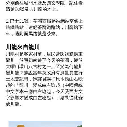
分別前往城門水塘及圓玄學院，記住看
清楚80號及去川龍的才上。
2. 巴士51號：荃灣西鐵路站總站至錦上
路鐵路站，途經荃灣鐵路站，川龍站下
車，過對面馬路就是茶寮。
川龍來自龍川
川龍村是客家村落，居民曾氏祖籍廣東
龍川，於明初南遷至今天的荃灣，屬於
大帽山環山八古村之一。至於為何龍川
變川龍？據說當年英政府有測量員進行
土地登記時，翻譯員誤把原本應由右唸
起的「龍川」變成由左唸起（中國傳統
中文字本來應由右唸起，今天受西方文
字影響才變成由左唸起），結果從此變
成川龍。