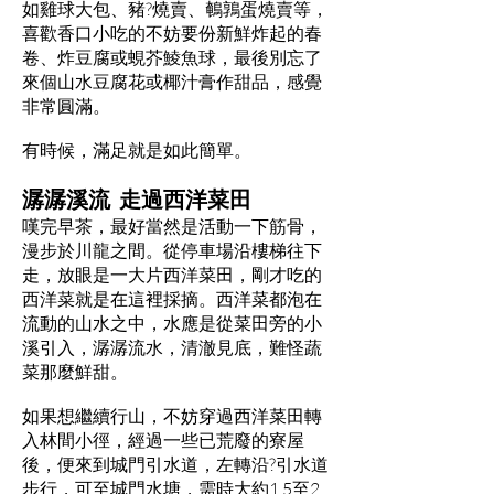
如雞球大包、豬?燒賣、鵪鶉蛋燒賣等，
喜歡香口小吃的不妨要份新鮮炸起的春
卷、炸豆腐或蜆芥鯪魚球，最後別忘了
來個山水豆腐花或椰汁膏作甜品，感覺
非常圓滿。
有時候，滿足就是如此簡單。
潺潺溪流 走過西洋菜田
嘆完早茶，最好當然是活動一下筋骨，
漫步於川龍之間。從停車場沿樓梯往下
走，放眼是一大片西洋菜田，剛才吃的
西洋菜就是在這裡採摘。西洋菜都泡在
流動的山水之中，水應是從菜田旁的小
溪引入，潺潺流水，清澈見底，難怪蔬
菜那麼鮮甜。
如果想繼續行山，不妨穿過西洋菜田轉
入林間小徑，經過一些已荒廢的寮屋
後，便來到城門引水道，左轉沿?引水道
步行，可至城門水塘，需時大約1.5至2