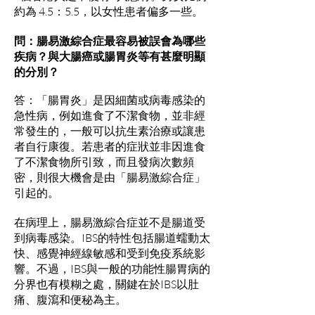
約為 4.5：5.5，以女性患者偏多一些。
問：腸易激綜合症最容易被誤會為哪些
疾病？與大腸癌或腸胃炎等有甚麼明顯
的分別？
答：「腸胃炎」是因細菌或病毒感染的
急性病，例如進食了不潔食物，並非經
常發生的，一般可以抗生素治療或讓患
者自行康復。若患者的症狀並非因進食
了不潔食物所引致，而且發病次數頻
密，則很大機會是由「腸易激綜合症」
引起的。
在病理上，腸易激綜合症並不是腸道受
到病毒感染。IBS的特性包括腸道蠕動太
快、感覺神經線敏感和受到免疫系統影
響。不過，IBS與一般的功能性腸胃病的
分界也有模糊之處，關鍵在於IBS以肚
痛、腹瀉和便秘為主。