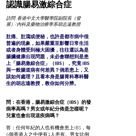
認識腸易激綜合症
訪問 香港中文大學醫學院副院長（發
展）/內科及藥物治療學系胡志遠教授
肚痛、肚瀉或便秘，也許是都市病中很
普遍的現象，如果嚴重至影響日常生活
或者身體受到極大困擾，往往還以為是
腸臟健康出現問題，未必會聯想到是患
上「腸易激綜合症」（IBS），究竟 IBS
與一般腸道病有何差異？倘若患上，又
該如何處理？且看本身是腸胃科專科醫
生的胡志遠教授，教你如何分辨。
問：在香港，腸易激綜合症（IBS）的發
病率高嗎？男女或年紀分佈是怎樣呢？
兒童也會出現這疾病嗎？
答：任何年紀的人也有機會患上IBS，每
6個香港人之中便有1人患有。男女比例