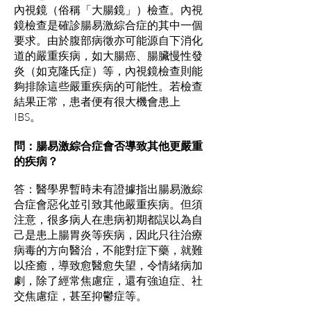
內視鏡（俗稱「大腸鏡」）檢查。內視
鏡檢查是確診腸易激綜合症的其中一個
要求。由於腹部病徵亦可能源自下消化
道的嚴重疾病，如大腸癌、腸臟慢性發
炎（如克隆氏症）等，內視鏡檢查則能
夠排除這些嚴重疾病的可能性。若檢查
結果正常，患者便有很大機會患上
IBS。
問：腸易激綜合症會否導致其他更嚴重
的疾病？
答：醫學界暫時未有證據指出腸易激綜
合症會惡化並引致其他嚴重疾病。但須
注意，很多病人在患病初期都誤以為自
己是患上腸胃炎等疾病，因此只往治療
病毒的方向醫治，不能對症下藥，就難
以痊癒，導致愈醫愈失望，令情緒病加
劇，除了經常焦慮症，還有強迫症、社
交焦慮症，甚至抑鬱症等。