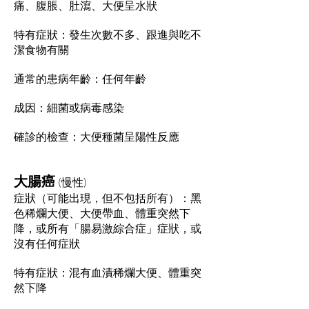
痛、腹脹、肚瀉、大便呈水狀
特有症狀：發生次數不多、跟進與吃不
潔食物有關
通常的患病年齡：
任何年齡
成因：細菌或病毒感染
確診的檢查：大便種菌呈陽性反應
大腸癌
(
慢性
)
症狀
（可能出現，但不包括所有）：黑
色稀爛大便、大便帶血、體重突然下
降，或所有「腸易激綜合症」症狀，或
沒有任何症狀
特有症狀：混有血漬稀爛大便、體重突
然下降