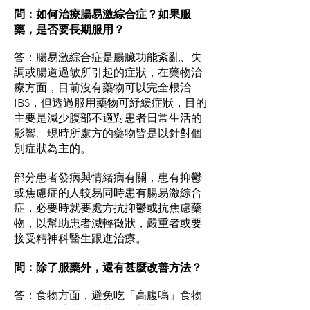
問：如何治療腸易激綜合症？如果服
藥，是否要長期服用？
答：腸易激綜合症是腸臟功能紊亂、失
調或腸道過敏所引起的症狀，在藥物治
療方面，目前沒有藥物可以完全根治
IBS，但透過服用藥物可紓緩症狀，目的
主要是減少腹部不適對患者日常生活的
影響。現時所處方的藥物皆是以針對個
別症狀為主的。
部分患者發病與情緒病有關，患有抑鬱
或焦慮症的人較易同時患有腸易激綜合
症，必要時就要處方抗抑鬱或抗焦慮藥
物，以幫助患者減輕徵狀，嚴重者或要
接受精神科醫生跟進治療。
問：除了服藥外，還有甚麼改善方法？
答：食物方面，避免吃「高腹鳴」食物
，例如西蘭花、芥蘭等梗莖蔬菜，或者