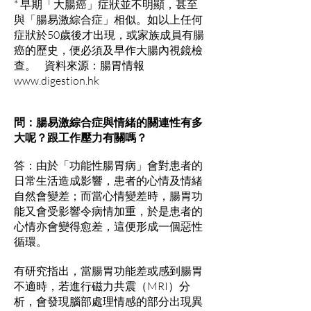
* 早期「大腸癌」症狀並不明顯，甚至
與「腸易激綜合症」相似。如以上任何
症狀於50歲後才出現，或家族成員有腸
癌的歷史，便必須及早作大腸內視鏡檢
查。 資料來源：腸胃情報
www.digestion.hk
問：腸易激綜合症與情緒的關連性有多
大呢？跟工作壓力有關嗎？
答：由於「功能性腸胃病」會對患者的
日常生活造成影響，患者的心情及情緒
自然會變差；而當心情變差時，腸胃功
能又會受影響令病情加重，於是患者的
心情亦會變得愈差，這便形成一個惡性
循環。
有研究指出，當腸胃功能差或感到腸胃
不適時，若進行磁力共震（MRI）分
析，會發現腦部處理情感的部分出現異