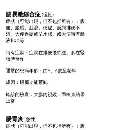
腸易激綜合症
(
慢性)
症狀
（可能出現，但不
包括所有）：
腹
痛、腹脹、肚瀉、便秘、感到排便不
清、大便過硬或呈水狀、或大便時有黏
液排出等
特有症狀：症狀在排便後紓緩、多在緊
張時發作
通常的患病年齡：由5、6歲至老年
成因：腸臟功能紊亂
確診的檢查：大腸內視鏡，而檢查結果
正常
腸胃炎
(
急性
)
症狀
（可能出現，但不
包括所有）：
腹