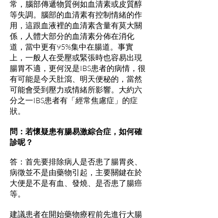
常，腦部傳遞物質例如血清素或皮質醇
等失調。腦部的血清素有控制情緒的作
用，這跟血液裡的血清素含量有莫大關
係，人體大部分的血清素分佈在消化
道，當中更有95%集中在腸道。事實
上，一般人在受壓或緊張時也容易出現
腸胃不適，更何況是IBS患者的病情，很
有可能是今天肚瀉、明天便秘的，當然
可能會受到壓力或情緒所影響。大約六
分之一IBS患者有「經常焦慮症」的症
狀。
問：若懷疑患有腸易激綜合症，如何確
診呢？
答：首先要排除病人是否患了腸胃炎、
病徵並不是由藥物引起，主要關鍵在於
大便是不是有血、發燒、是否患了腸癌
等。
建議患者在開始藥物療程前先進行大腸