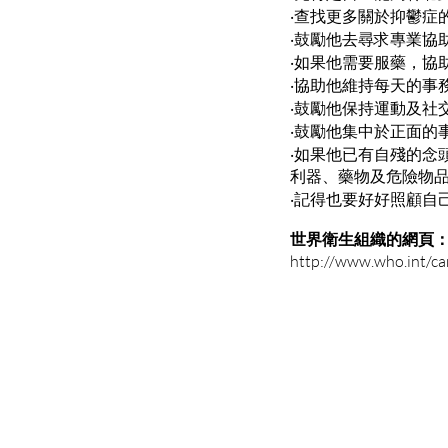
‧查找更多關於抑鬱症
‧鼓勵他去尋求專業協
‧如果他需要服藥，協
‧協助他維持每天的事
‧鼓勵他保持運動及社
‧鼓勵他集中於正面的
‧如果他已有自殘的念
利器、藥物及危險物
‧記得也要好好照顧自
世界衛生組織的網頁
http://www.who.int/c