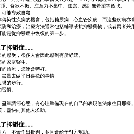
嗜睡、食欲不振、注意力不集中、焦慮、感到無希望等徵狀。
，可能導致自殺。
非傳染性疾病的機會，包括糖尿病、心血管疾病，而這些疾病亦
預防和治療，治療方法通常包括輔導或抗抑鬱藥物，或者兩者兼
可能是從抑鬱症中恢復的第一步。
了抑鬱症……
己的感受，很多人會因此感到有所紓緩。
您的家庭醫生。
確的治療，您便會轉好。
，盡量去做平日喜歡的事情。
短暫的步行。
的習慣。
，盡量調節心態，有心理準備現在的自己的表現無法像往日那樣
頭，盡快向其他人求助。
了抑鬱症……
對方，不會作出批判，並且會給予對方幫助。