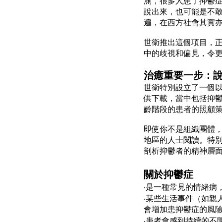
測，很多人患了抑鬱
說出來，也可能是不
遍，在西方社會其實
世衛推出這個項目，
中的歧視和偏見，令
治癒重要一步：
世衛特別設立了一個
供下載，當中包括抑
齡階段的患者的照顧
即使你不是組織團體
地區的人士閱讀。特
剖析抑鬱者的精神層
關於抑鬱症
‧是一種常見的情緒病
‧某些生活事件（如親
會增加患抑鬱症的風
‧患者會感到持續的不