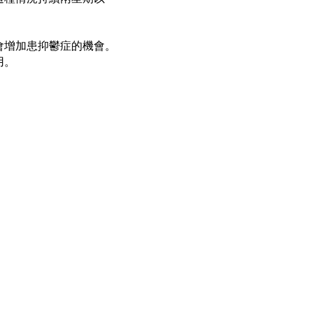
會增加患抑鬱症的機會。
用。
。