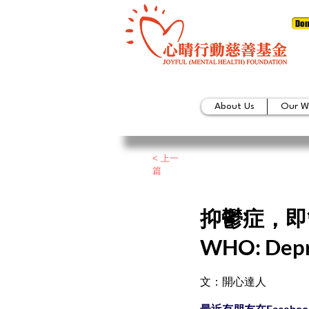
Don
About Us
Our W
< 上一
篇
抑鬱症，即
WHO: Depre
文：開心達人
最近有朋友在Face