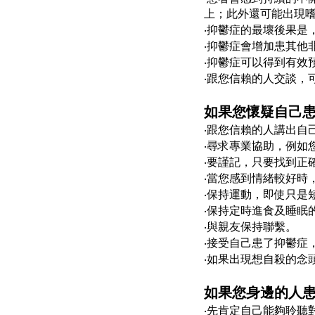
上；此外還可能出現
‧抑鬱症的最壞後果是
‧抑鬱症會增加患其他
‧抑鬱症可以得到有效
‧跟您信賴的人交談，
如果您懷疑自己患
‧跟您信賴的人講出自
‧尋求專業協助，例如
‧要謹記，只要找到正
‧當您感到情緒較好時
‧保持運動，即使只是
‧保持定時進食及睡眠
‧與親友保持聯繫。
‧接受自己患了抑鬱症
‧如果出現想自殺的念
如果您身邊的人患
‧先肯定自己能夠聆聽