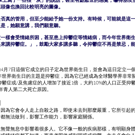
連頭像也換回比較明亮的圖像。
是否真的管用，但至少能給予她一份支持。有時候，可能就是這
題是，她願意講，我們願意聽。
友一樣會受情緒所困，甚至患上抑鬱症等情緒病，而今年世界衛
起來講抑鬱症。」，鼓勵大家多講多聽，令抑鬱症不再是禁忌，
4月7日這個它成立的日子定為世界衛生日，並會為這日定立一
7年世界衛生日的主題是抑鬱症，因為它已經成為全球醫學界非常關
患抑鬱症或/及焦慮症的人增加了接近1倍，大約10%的人口正受抑
的年青人第二大死亡原因。
相
？因為它會令人走上自殺之路，即使未去到那麼嚴重，它所引起
情都無法做到，影響工作能力，影響家庭關係。
在無聲無息中影響着很多人。它不像一般的疾病那樣，有明顯身