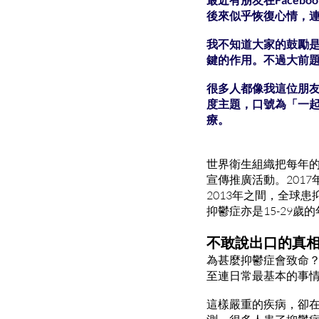
後來似乎恢復心情，
我不知道大家的鼓勵
鍵的作用。不過大前
很多人都像我這位朋
度主題，口號為「一
療。
世界衛生組織把每年的
宣傳推廣活動。201
2013年之間，全球
抑鬱症亦是15-29歲
不敢說出口的真
為甚麼抑鬱症會致命
至連日常最基本的事
這樣嚴重的疾病，卻