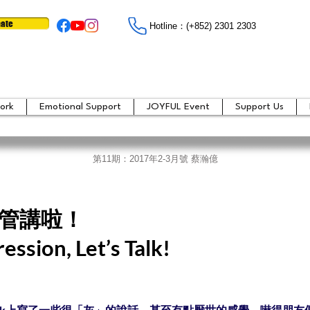
ate
Hotline：​​(+852) 2301 2303
ork
Emotional Support
JOYFUL Event
Support Us
第11期：
2017年2-3月號 蔡瀚億
管講啦！
ssion, Let’s Talk!
book上寫了一些很「灰」的說話，甚至有點厭世的感覺，嚇得朋