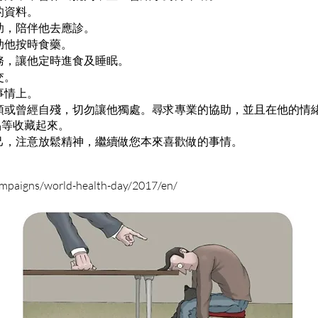
的資料。
助，陪伴他去應診。
助他按時食藥。
務，讓他定時進食及睡眠。
交。
事情上。
頭或曾經自殘，切勿讓他獨處。尋求專業的協助，並且在他的情
品等收藏起來。
己，注意放鬆精神，繼續做您本來喜歡做的事情。
：
ampaigns/world-health-day/2017/en/