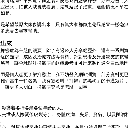
症或情緒病都不知道；而患者即使感到困惑或抑鬱，亦未必會向
敢說出來，怕被人歧視或看扁，結果延誤了治療。這個情況不單
亦如是。
正是希望鼓勵大家多講出來，只有當大家都像患傷風感冒一樣毫
更多患者去尋求幫助。
說出來
以抑鬱症為主題的網頁，除了有過來人分享經歷外，還有一系列
鬱症的類型、成因及治療方法等資料、針對患者及身邊親友的抗
策略等，讓全球關注抑鬱症的組織參考並可用來製作適合自己地
，而是個人想更了解抑鬱症，亦不妨登入網站瀏覽，部分資料更
別推介當中一輯名為「我有隻名叫『抑鬱』的黑狗」的卡通短片
面，讓更多人明白，抑鬱症究竟是怎麼一回事。
，影響着各行各業各個年齡的人。
人去世或人際關係破裂等）、身體疾病、失業、貧窮、以及酗酒
險。
開心，對原本感興趣的事情失去興趣，並且無法處理日常事務，