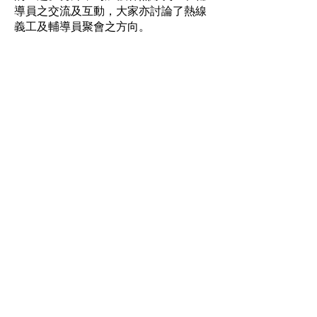
導員之交流及互動，大家亦討論了熱線
義工及輔導員聚會之方向。
Hotline:
(+852)
2301 2303
(For help
seeking, booking and enquiry on
counselling service)
Donation Enquiry:
(+852)
3690 1000
General Enquiry:
(+852)
2947 8669
Email:
joyful@jmhf.org
Address:
Unit
1001-1003
, 10/F, New
Treasure Center, Ng Fong Street 10, San
Po Kong
(MTR Diamond Hill station exit)
IR No.:
91/7268
Partner
Program: