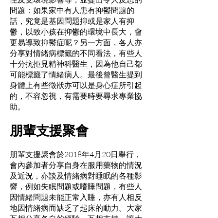
問題：如果家中有人患有抑鬱問題的
話，究竟是基因問題抑或是家人有抑
鬱，以致小孩在抑鬱的環境中長大，會
更易導致抑鬱症呢？另一方面，各人亦
分享對情緒病標籤的不同看法，有些人
十分抗拒見精神科醫生，因為他自己都
可能標籤了情緒病人。最後曾醫生提到
身體上有些徵狀亦可以是身心症所引起
的，不容忽視，有需要時要尋求專業協
助。
朋輩支援聚會
朋輩支援聚會於2018年4月20日舉行，
會內參加者分享自身在服用藥物的情況
及近況，亦談及情緒病對睡眠的各種影
響，例如失眠問題或嗜睡問題，有些人
因情緒問題未能正常入睡，亦有人相反
地因情緒病而缺乏了起床的動力。大家