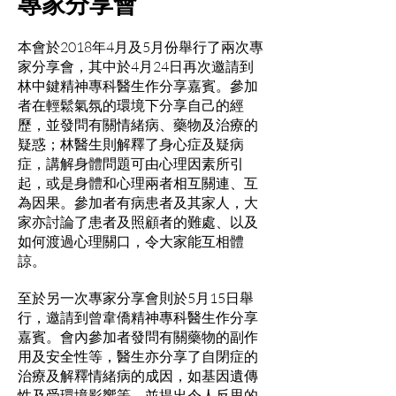
專家分享會
本會於2018年4月及5月份舉行了兩次專
家分享會，其中於4月24日再次邀請到
林中鍵精神專科醫生作分享嘉賓。參加
者在輕鬆氣氛的環境下分享自己的經
歷，並發問有關情緒病、藥物及治療的
疑惑；林醫生則解釋了身心症及疑病
症，講解身體問題可由心理因素所引
起，或是身體和心理兩者相互關連、互
為因果。參加者有病患者及其家人，大
家亦討論了患者及照顧者的難處、以及
如何渡過心理關口，令大家能互相體
諒。
至於另一次專家分享會則於5月15日舉
行，邀請到曾韋僑精神專科醫生作分享
嘉賓。會內參加者發問有關藥物的副作
用及安全性等，醫生亦分享了自閉症的
治療及解釋情緒病的成因，如基因遺傳
性及受環境影響等，並提出令人反思的