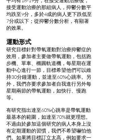
平均有18-19分，在接受運動治療後，
接受運動治療的那組病人，抑鬱分數平
均跌至9分，多於4成的病人更下跌低至
7分或以下；從抑鬱分數分析，有顯著
的效果。
運動形式
研究目標針對帶氧運動對治療抑鬱症的
效用，參加者主要做帶氧運動，包括跑
步機、單車、橢圓軌道機，每星期在運
動中心進行一節，目標希望他們可以維
持30分鐘運動，並達至60%心跳率。另
外，我們亦要求參加者自我進行另外每
星期兩節的帶氧運動，如快行、慢跑
等。
有研究指出達至60%心跳率是帶氧運動
最基本的範圍，如達至70%就更理想。
不過由於參加這個研究的病人本身上沒
有定期運動的習慣，我們不希望嚇怕他
們。如果將目標訂立太高，例如要求一