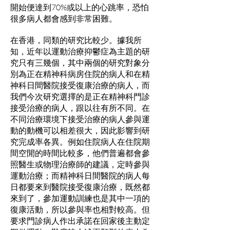
開始便達到70%或以上的心跳率，恐怕
很多病人都會感到非常困難。
在香港，同類的研究比較少。據我所
知，近年以運動治療抑鬱症為主題的研
究只有三幾個，其中兩個的研究對象分
別為正在精神科病房住院的病人和在精
神科日間醫院接受復康治療的病人，而
我們今次研究選擇的是正在精神科門診
接受治療的病人，跟以往有所不同。在
不同治療環境下接受治療的病人參與運
動的動機可以相差很大，因此影響到研
究完成率各異。例如住院病人在住院期
間空閒的時間比較多，他們普遍都會參
照醫生或物理治療師的建議，定時參與
運動治療；而精神科日間醫院的病人每
日都要來到醫院接受復康治療，既然都
來到了，參加運動訓練也是其中一項的
復康活動，所以參與率也相對較高。但
要求門診病人作出承諾在回家後主動定