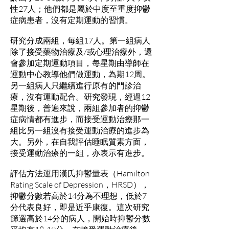
性27人；他們都是屬於中度至重度抑鬱
症病患者，沒有定期運動的習慣。
研究分成兩組，每組17人。第一組病人
除了接受藥物治療及/或心理治療外，還
會參加定期運動項目，每星期由導師在
運動中心教導他們做運動，為期12周。
另一組病人只繼續進行原有的門診治
療，沒有運動配合。研究發現，經過12
星期後，普遍來說，兩組參加者的抑鬱
症病情都有進步，而接受運動治療那一
組比另一組沒有接受運動治療的進步為
大。另外，在自我評估睡眠質素方面，
接受運動治療的一組，亦表示有進步。
評估方法運用漢氏抑鬱量表（Hamilton
Rating Scale of Depression，HRSD），
抑鬱分數若高於14分為不理想，低於7
分代表良好，即是近乎康復。這次研究
篩選高於14分的病人，開始時抑鬱分數