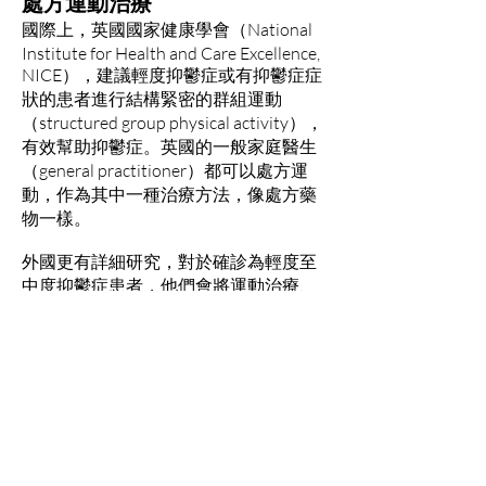
處方運動治療
國際上，英國國家健康學會（National
Institute for Health and Care Excellence,
NICE），建議輕度抑鬱症或有抑鬱症症
狀的患者進行結構緊密的群組運動
（structured group physical activity），
有效幫助抑鬱症。英國的一般家庭醫生
（general practitioner）都可以處方運
動，作為其中一種治療方法，像處方藥
物一樣。
外國更有詳細研究，對於確診為輕度至
中度抑鬱症患者，他們會將運動治療、
認知行為治療和藥物治療三線同步比
較，結果發現三者療效相若。
在香港，以運動作為抑鬱症的單一治療
仍言之過早。要將一個治療方法變成趨
勢，最少要將研究重複多次，例如不同
環境、不同群組、不同病情等，當不同
調查者都認同有效時，才可以成為趨