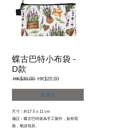
蝶古巴特小布袋 -
D款
 HK$30.00 
一
HK$20.00
促
般
銷
價
價
無庫存
格
格
尺寸：約17.5 x 11 cm
備註：蝶古巴特袋為手工製作，如有瑕
疵，敬請包容。