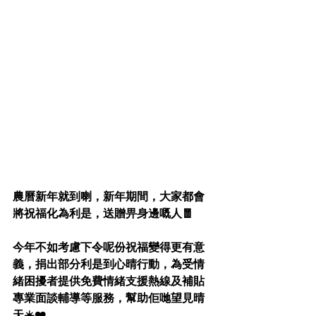
農曆新年就到喇，新年期間，大家都會
將祝福化為利是，送贈畀身邊嘅人🧧
今年不如考慮下令呢份祝福變得更有意
義，捐出部分利是到心晴行動，為受情
緒困擾者提供免費情緒支援熱線及補貼
專業面談輔導等服務，幫助佢哋望見晴
天☀️❤️