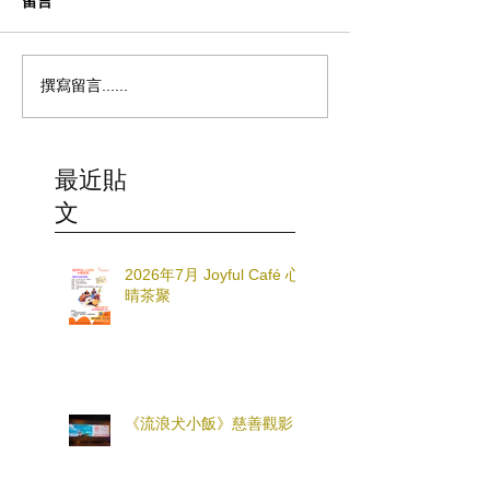
留言
撰寫留言......
最近貼
文
2026年7月 Joyful Café 心
晴茶聚
《流浪犬小飯》慈善觀影