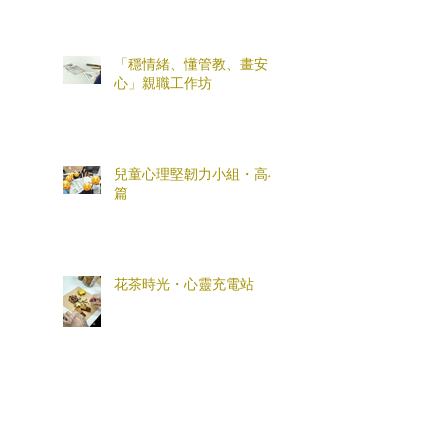
「穩情緒、懂管教、畫安
心」親職工作坊
兒童心理堅韌力小組・高小
篇
花茶時光・心靈充電站
「全盒您心意」母親節親子
工作坊