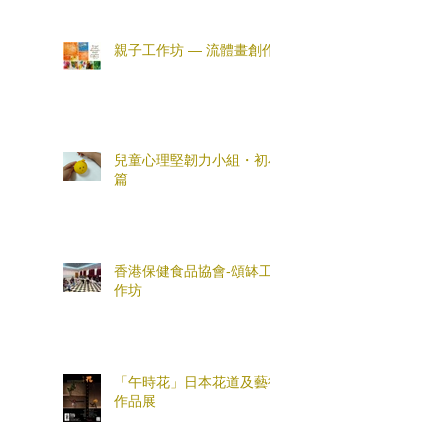
親子工作坊 — 流體畫創作
兒童心理堅韌力小組・初小
篇
香港保健食品協會-頌缽工
作坊
「午時花」日本花道及藝術
作品展