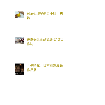
兒童心理堅韌力小組・初小
篇
香港保健食品協會-頌缽工
作坊
「午時花」日本花道及藝術
作品展
「穩情緒、懂管教、畫安
心」親職工作坊