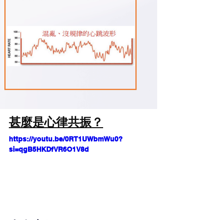
甚麼是心律共振？
https://youtu.be/0RT1UWbmWu0?
si=qgB5HKDfVR6O1V8d