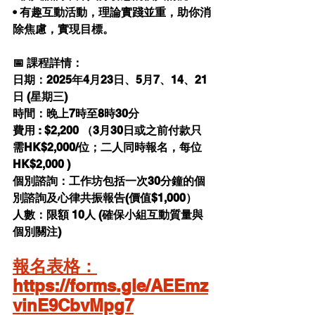
• 有趣互動活動，理論實踐並重，助你消
除焦慮，實現目標。
📅 課程詳情：
日期：
2025年4月23日、5月7、14、21
日 (星期三)
時間：晚上7時至8時30分
費用 : $2,200 （3月30日或之前付款只
需HK$2,000/位；二人同時報名，每位
HK$2,000 )
個別諮詢：工作坊包括一次30分鐘的個
別諮詢及心律共振報告(價值$1,000）
人數：限額 10人 (確保小組互動質量與
個別關注)
報名表格：
https://forms.gle/AEEmz
vinE9CbvMpg7