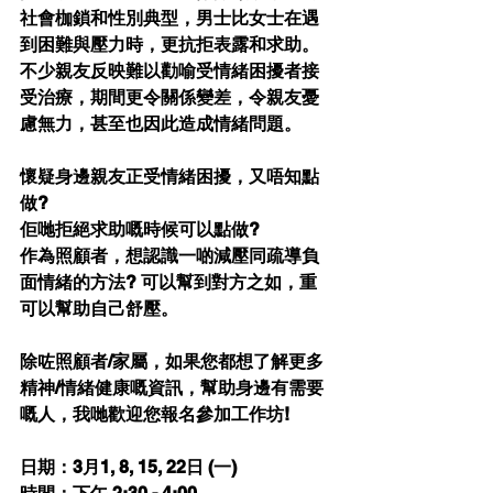
社會枷鎖和性別典型，男士比女士在遇
到困難與壓力時，更抗拒表露和求助。
不少親友反映難以勸喻受情緒困擾者接
受治療，期間更令關係變差，令親友憂
慮無力，甚至也因此造成情緒問題。
懷疑身邊親友正受情緒困擾，又唔知點
做?
佢哋拒絕求助嘅時候可以點做?
作為照顧者，想認識一啲減壓同疏導負
面情緒的方法? 可以幫到對方之如，重
可以幫助自己舒壓。
除咗照顧者/家屬，如果您都想了解更多
精神/情緒健康嘅資訊，幫助身邊有需要
嘅人，我哋歡迎您報名參加工作坊!
日期：3月1, 8, 15, 22日 (一)