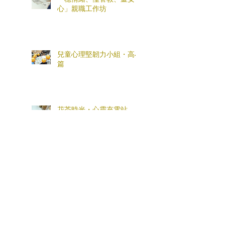
心」親職工作坊
兒童心理堅韌力小組・高小
篇
花茶時光・心靈充電站
「全盒您心意」母親節親子
工作坊