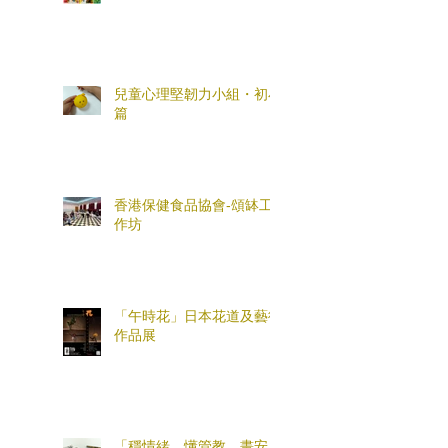
兒童心理堅韌力小組・初小
篇
香港保健食品協會-頌缽工
作坊
「午時花」日本花道及藝術
作品展
「穩情緒、懂管教、畫安