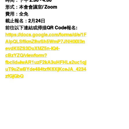
時間：下午 2:30 - 4:00
形式：本會會議室/ Zoom
費用：全免
截止報名：2月24日
前往以下連結或掃描QR Code報名: 
https://docs.google.com/forms/d/e/1F
AIpQLSfIkmZ8wSh5WmP7JNH0IX0n
evdK0ZS3DuXMZ5n-lQ4-
cBzYZQ/viewform?
fbclid=IwAR1uzF2kA3uHFHLs2uc1qj
uT9uZwBYde484txfK6XjKceJA_4234
zfGjGbQ