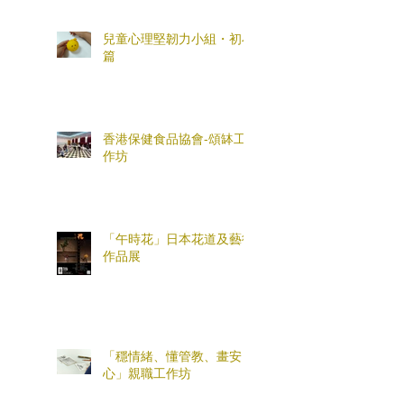
兒童心理堅韌力小組・初小
篇
香港保健食品協會-頌缽工
作坊
「午時花」日本花道及藝術
作品展
「穩情緒、懂管教、畫安
心」親職工作坊