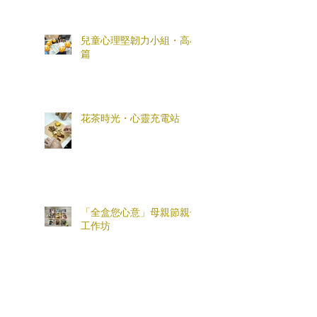
兒童心理堅韌力小組・高小
篇
花茶時光・心靈充電站
「全盒您心意」母親節親子
工作坊