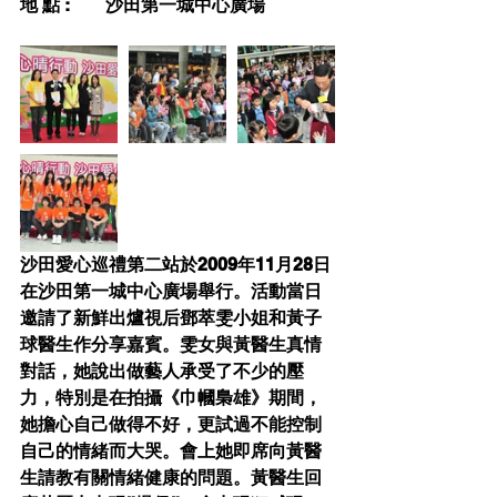
地 點 :        沙田第一城中心廣場
沙田愛心巡禮第二站於2009年11月28日
在沙田第一城中心廣場舉行。活動當日
邀請了新鮮出爐視后鄧萃雯小姐和黃子
球醫生作分享嘉賓。雯女與黃醫生真情
對話，她說出做藝人承受了不少的壓
力，特別是在拍攝《巾幗梟雄》期間，
她擔心自己做得不好，更試過不能控制
自己的情緒而大哭。會上她即席向黃醫
生請教有關情緒健康的問題。黃醫生回