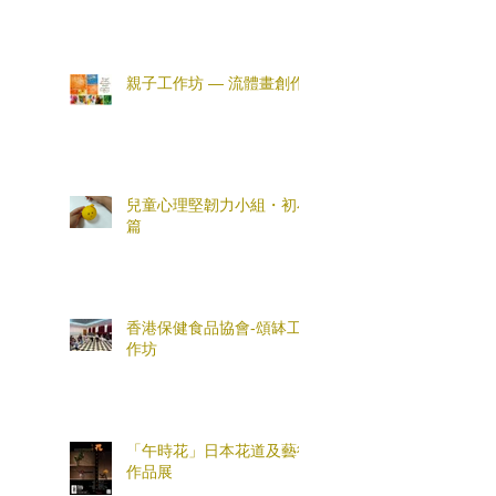
親子工作坊 — 流體畫創作
兒童心理堅韌力小組・初小
篇
香港保健食品協會-頌缽工
作坊
「午時花」日本花道及藝術
作品展