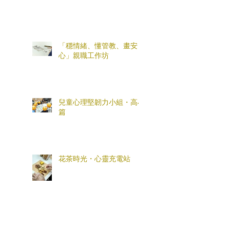
「穩情緒、懂管教、畫安
心」親職工作坊
兒童心理堅韌力小組・高小
篇
花茶時光・心靈充電站
「全盒您心意」母親節親子