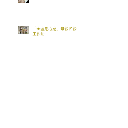
「全盒您心意」母親節親子
工作坊
情緒支援熱線：​​
(+852)
2301 2303
(求助、
預約及面談服務查詢)
捐款查詢：
(+852)
3690 1000
一般查詢：
(+852)
2947 8669
電郵地址：
joyful@jmhf.org
地址：
香港九龍新蒲崗五芳街10號新寶中心10樓
1001-1003室