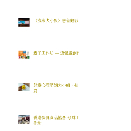
《流浪犬小飯》慈善觀影
親子工作坊 — 流體畫創作
兒童心理堅韌力小組・初小
篇
香港保健食品協會-頌缽工
作坊