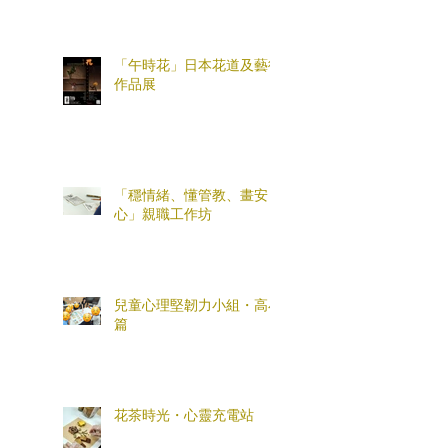
「午時花」日本花道及藝術
作品展
「穩情緒、懂管教、畫安
心」親職工作坊
兒童心理堅韌力小組・高小
篇
花茶時光・心靈充電站