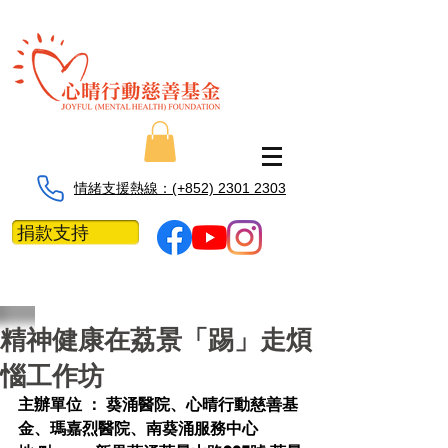
情緒支援熱線：​​(+852) 2301 2303
捐款支持
精神健康在荔景「踢」走煩
惱工作坊
主辦單位 ： 葵涌醫院、心晴行動慈善基
金、瑪嘉烈醫院、南葵涌服務中心  