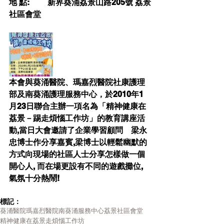
地 點:         新界葵涌荔景山路205號 荔景
社區會堂
本會與葵涌醫院、瑪嘉烈醫院社康護理
部及南葵涌護理服務中心，於2010年1
月23日聯合主辦一項名為「精神健康在
荔景－踢走煩惱工作坊」的教育講座活
動,當日大會邀請了企業學習顧問　梁永
忠博士作分享嘉賓,梁博士以輕鬆幽默的
方式向現場的社區人士分享怎樣做一個
開心人, 而在場更設有不同的遊戲攤位, 
氣氛十分熱鬧!
標記：
葵涌醫院
瑪嘉烈醫院
南葵涌服務中心
荔景社區會堂
精神健康在荔景
走煩惱工作坊