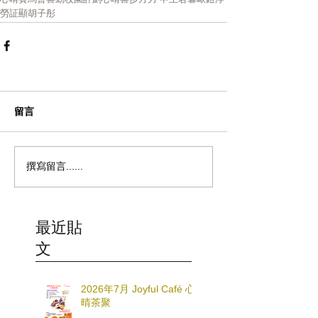
勞証顯
胡子彤
留言
撰寫留言......
最近貼
文
2026年7月 Joyful Café 心
晴茶聚