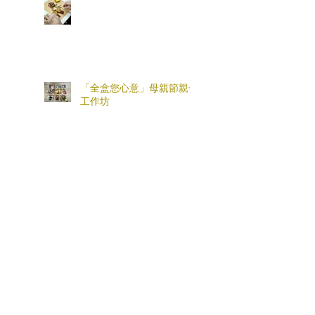
「全盒您心意」母親節親子
工作坊
情緒支援熱線：​​
(+852)
2301 2303
(求助、
預約及面談服務查詢)
捐款查詢：
(+852)
3690 1000
一般查詢：
(+852)
2947 8669
電郵地址：
joyful@jmhf.org
地址：