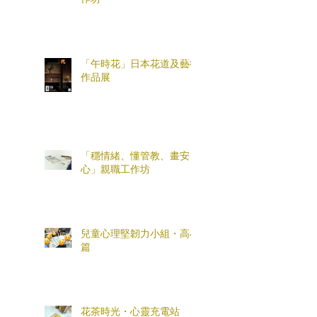
「午時花」日本花道及藝術
作品展
「穩情緒、懂管教、畫安
心」親職工作坊
兒童心理堅韌力小組・高小
篇
花茶時光・心靈充電站