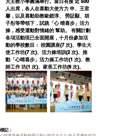
天主教小學圓滿舉行。當日有接 近 500 
人出席，各人在喜動大使方力 申、王君
馨，以及喜動助教歐鎧淳、 勞証顯、胡
子彤等帶領下，試跳「心 晴喜步」活力
操，感受運動對情緒的 幫助。 有關計劃
各項活動現已全面開展，十月份參加活
動的學校數目： 校園講座(7 次)、學生大
使工作坊(7 次)、活力操培訓(2 次)、推
動「心晴喜步」活力操工作坊(1 次)、教
師工作 坊(1 次)、家長工作坊(6 次)。
標記：
心晴賽馬會喜動校園計劃
心晴喜步
方力 申
王君馨
歐鎧淳