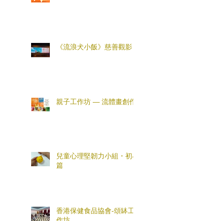
《流浪犬小飯》慈善觀影
親子工作坊 — 流體畫創作
兒童心理堅韌力小組・初小
篇
香港保健食品協會-頌缽工
作坊