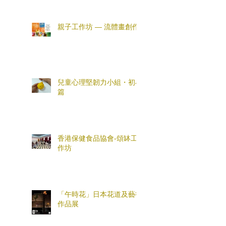
親子工作坊 — 流體畫創作
兒童心理堅韌力小組・初小
篇
香港保健食品協會-頌缽工
作坊
「午時花」日本花道及藝術
作品展