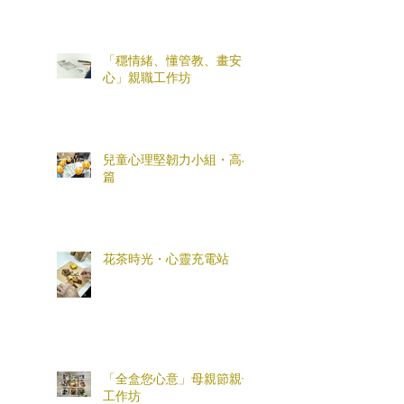
「穩情緒、懂管教、畫安
心」親職工作坊
兒童心理堅韌力小組・高小
篇
花茶時光・心靈充電站
「全盒您心意」母親節親子
工作坊