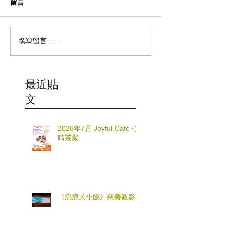
留言
撰寫留言......
最近貼
文
2026年7月 Joyful Café 心
晴茶聚
《流浪犬小飯》慈善觀影