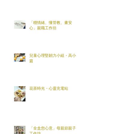
「穩情緒、懂管教、畫安
心」親職工作坊
兒童心理堅韌力小組・高小
篇
花茶時光・心靈充電站
「全盒您心意」母親節親子
工作坊