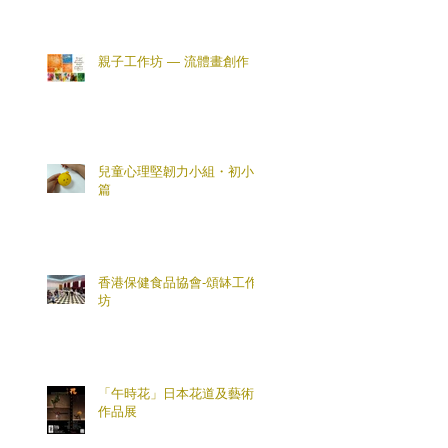
親子工作坊 — 流體畫創作
兒童心理堅韌力小組・初小
篇
香港保健食品協會-頌缽工作
坊
「午時花」日本花道及藝術
作品展