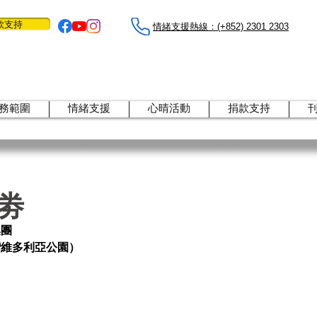
款支持
情緒支援熱線：​​(+852) 2301 2303
務範圍
情緒支援
心晴活動
捐款支持
容劵
團 
銅鑼灣維多利亞公園） 