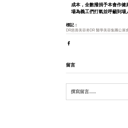
成本，全數撥捐予本會作健康
場為義工們打氣並呼籲到場
標記：
DR
慈善美容劵
DR 醫學美容集團
公展
留言
撰寫留言......