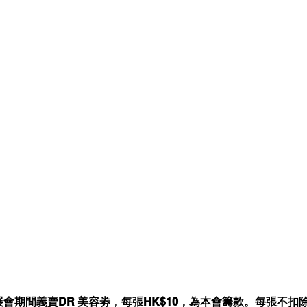
展會期間義賣DR 美容劵，每張HK$10，為本會籌款。每張不扣