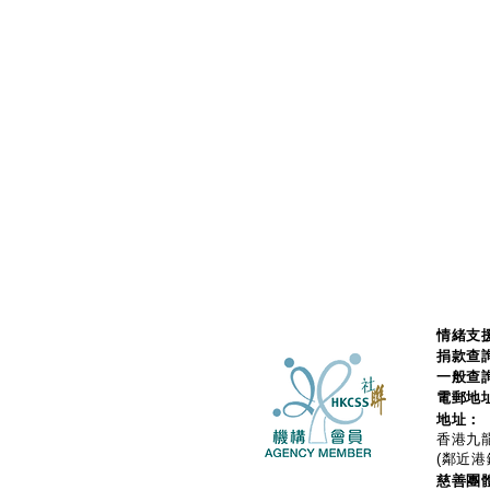
情緒支援
捐款查
一般查
電郵地
地址：
香港九龍
(鄰近港
慈善團