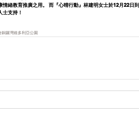
情緒教育推廣之用。 而『心晴行動』林建明女士於12月22日
人士支持！
會
銅鑼灣維多利亞公園