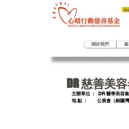
捐
關於我們
服
DR 慈善美
主辦單位 ：  DR 醫學美容集
地 點 ：        公展會（