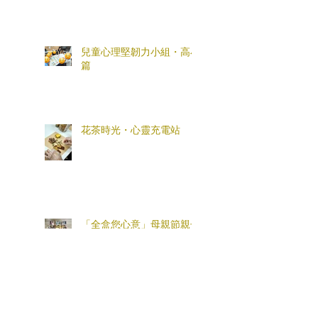
兒童心理堅韌力小組・高小
篇
花茶時光・心靈充電站
「全盒您心意」母親節親子
工作坊