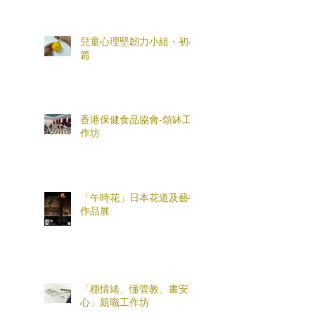
兒童心理堅韌力小組・初小
篇
香港保健食品協會-頌缽工
作坊
「午時花」日本花道及藝術
作品展
「穩情緒、懂管教、畫安
心」親職工作坊