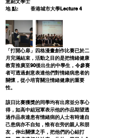
意副文學士 
地 點:          香港城市大學Lecture 4 
「打開心扉」四格漫畫創作比賽已於二
月完滿結束，活動之目的是把情緒健康
教育推廣至90後出生的中學生，令參賽
者可透過創意表達他們對情緒病患者的
關懷，從小培育關注情緒健康的重要
性。
該日比賽獲獎的同學均有出席並分享心
得，如高中組冠軍表示他的作品期望透
過作品表達患有情緒病的人士有時連自
己患病亦不自知，惟有在旁的親人和朋
友，伸出關懷之手，把他們的心結打