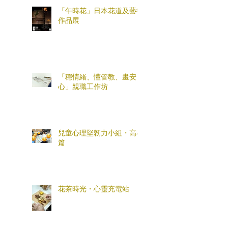
「午時花」日本花道及藝術
作品展
「穩情緒、懂管教、畫安
心」親職工作坊
兒童心理堅韌力小組・高小
篇
花茶時光・心靈充電站