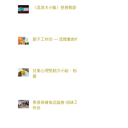
《流浪犬小飯》慈善觀影
親子工作坊 — 流體畫創作
兒童心理堅韌力小組・初小
篇
香港保健食品協會-頌缽工
作坊