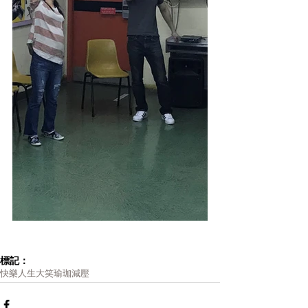
標記：
快樂人生
大笑瑜珈
減壓