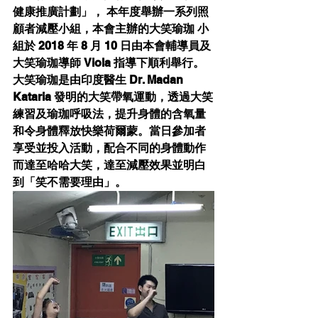
健康推廣計劃」， 本年度舉辦一系列照
顧者減壓小組，本會主辦的大笑瑜珈 小
組於 2018 年 8 月 10 日由本會輔導員及
大笑瑜珈導師 Viola 指導下順利舉行。
大笑瑜珈是由印度醫生 Dr. Madan 
Kataria 發明的大笑帶氧運動，透過大笑
練習及瑜珈呼吸法，提升身體的含氧量
和令身體釋放快樂荷爾蒙。當日參加者
享受並投入活動，配合不同的身體動作
而達至哈哈大笑，達至減壓效果並明白
到「笑不需要理由」。