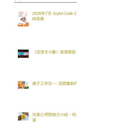
2026年7月 Joyful Café 心
晴茶聚
《流浪犬小飯》慈善觀影
親子工作坊 — 流體畫創作
兒童心理堅韌力小組・初小
篇