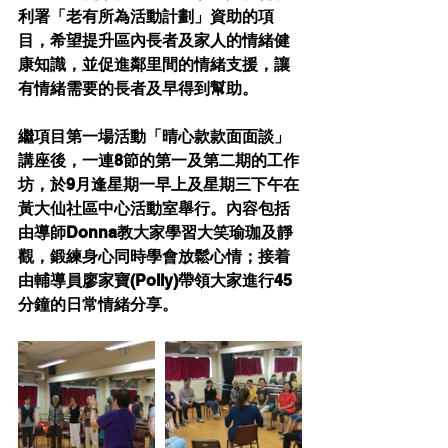
利署「老有所為活動計劃」資助的項
目，希望提升區內長者及家人的情緒健
康知識，並促進鄰里間的情緒支援，讓
有情緒需要的長者及早得到幫助。
繼項目第一場活動「晴心款款面面談」
講座後，一連8節的第一及第二期的工作
坊，於9月逢星期一早上及星期三下午在
黃大仙社區中心活動室舉行。內容包括
由導師Donna教大家學習大笑瑜珈及靜
觀，鍛練身心同時學會放鬆心情；接着
由輔導員廖家寶(Polly)帶領大家進行45
分鐘的日常情緒分享。