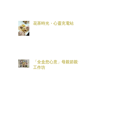
花茶時光・心靈充電站
「全盒您心意」母親節親子
工作坊
情緒支援熱線：​​
(+852)
2301 2303
(求助、
預約及面談服務查詢)