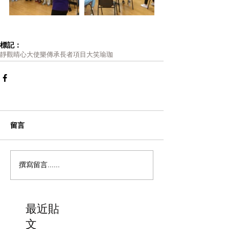
標記：
靜觀
晴心大使樂傳承
長者項目
大笑瑜珈
留言
撰寫留言......
最近貼
文