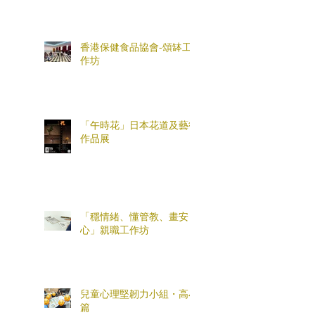
香港保健食品協會-頌缽工
作坊
「午時花」日本花道及藝術
作品展
「穩情緒、懂管教、畫安
心」親職工作坊
兒童心理堅韌力小組・高小
篇