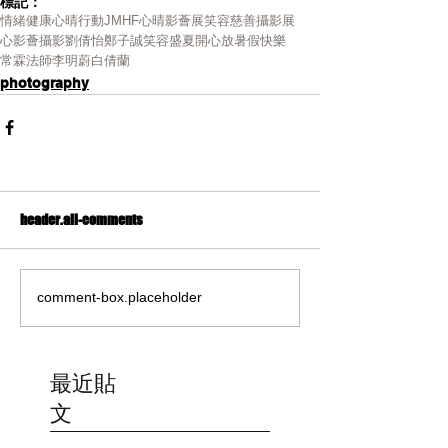
標記：
情緒健康
心晴行動
JMHF
心晴影薈展笑容
慈善攝影展
心影薈
攝影
劉倩怡
鄭子誠
笑容
盛夏
開心放暑假
快樂
常霖法師
李明蔚
白倩蘭
photography
header.all-comments
comment-box.placeholder
最近貼
文