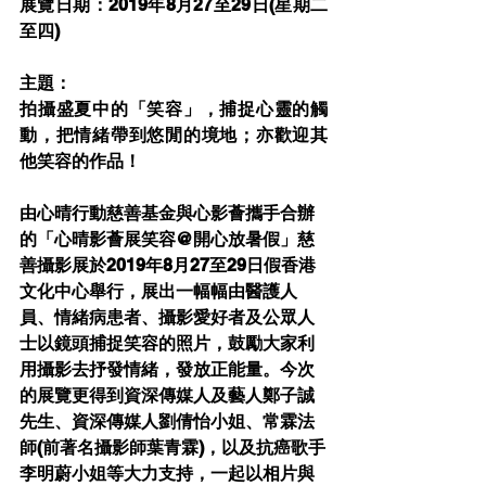
展覽日期：2019年8月27至29日(星期二
至四)
主題：
拍攝盛夏中的「笑容」，捕捉心靈的觸
動，把情緒帶到悠閒的境地；亦歡迎其
他笑容的作品！
由心晴行動慈善基金與心影薈攜手合辦
的「心晴影薈展笑容@開心放暑假」慈
善攝影展於2019年8月27至29日假香港
文化中心舉行，展出一幅幅由醫護人
員、情緒病患者、攝影愛好者及公眾人
士以鏡頭捕捉笑容的照片，鼓勵大家利
用攝影去抒發情緒，發放正能量。今次
的展覽更得到資深傳媒人及藝人鄭子誠
先生、資深傳媒人劉倩怡小姐、常霖法
師(前著名攝影師葉青霖)，以及抗癌歌手
李明蔚小姐等大力支持，一起以相片與