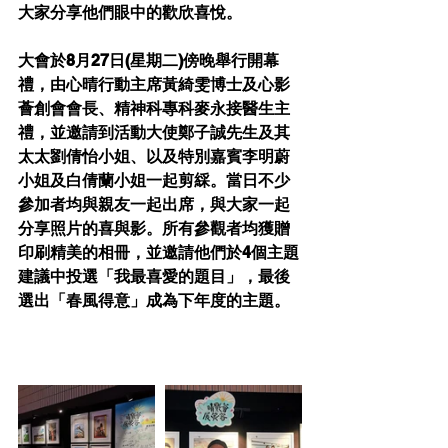
大家分享他們眼中的歡欣喜悅。
大會於8月27日(星期二)傍晚舉行開幕
禮，由心晴行動主席黃綺雯博士及心影
薈創會會長、精神科專科麥永接醫生主
禮，並邀請到活動大使鄭子誠先生及其
太太劉倩怡小姐、以及特別嘉賓李明蔚
小姐及白倩蘭小姐一起剪綵。當日不少
參加者均與親友一起出席，與大家一起
分享照片的喜與影。所有參觀者均獲贈
印刷精美的相冊，並邀請他們於4個主題
建議中投選「我最喜愛的題目」，最後
選出「春風得意」成為下年度的主題。