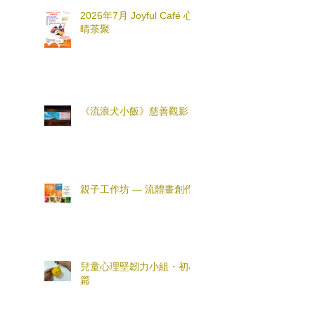
2026年7月 Joyful Café 心
晴茶聚
《流浪犬小飯》慈善觀影
親子工作坊 — 流體畫創作
兒童心理堅韌力小組・初小
篇