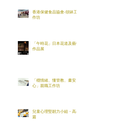
香港保健食品協會-頌缽工
作坊
「午時花」日本花道及藝術
作品展
「穩情緒、懂管教、畫安
心」親職工作坊
兒童心理堅韌力小組・高小
篇