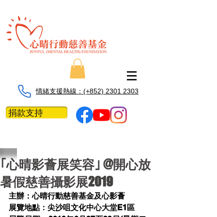
情緒支援熱線：​​(+852) 2301 2303
捐款支持
｢心晴影薈展笑容｣ @開心放
暑假慈善攝影展2019
主辦：心晴行動慈善基金及心影薈
展覽地點：尖沙咀文化中心大堂E1區