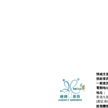
情緒支援
捐款查
一般查
電郵地
地址：
香港九龍
(鄰近港
慈善團