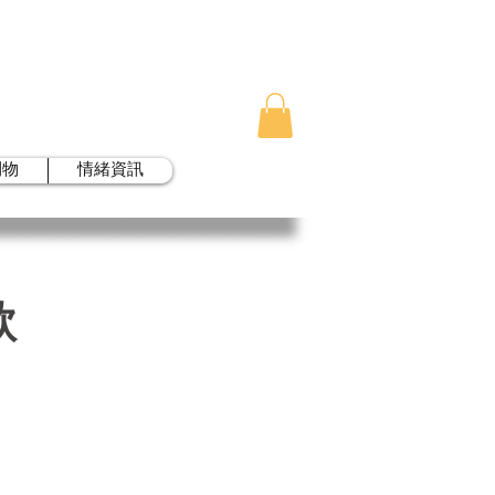
刊物
情緒資訊
款