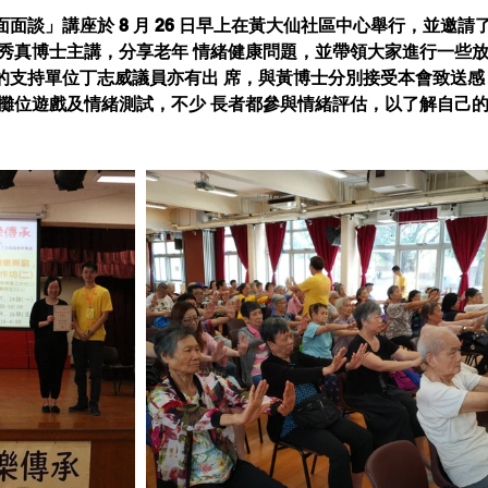
面談」講座於 8 月 26 日早上在黃大仙社區中心舉行，並邀請
黃秀真博士主講，分享老年 情緒健康問題，並帶領大家進行一些
的支持單位丁志威議員亦有出 席，與黃博士分別接受本會致送感
有攤位遊戲及情緒測試，不少 長者都參與情緒評估，以了解自己