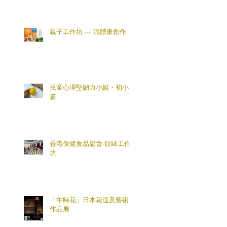
親子工作坊 — 流體畫創作
兒童心理堅韌力小組・初小
篇
香港保健食品協會-頌缽工作
坊
「午時花」日本花道及藝術
作品展