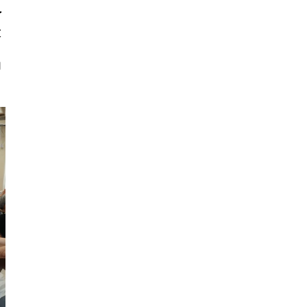
了
放
的