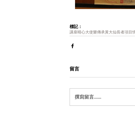
標記：
講座
晴心大使樂傳承
黃大仙
長者項目
留言
撰寫留言......