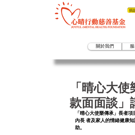
捐
關於我們
服
「晴心大使
款面面談」講
「晴心大使樂傳承」長者項
內長 者及家人的情緒健康
助。 