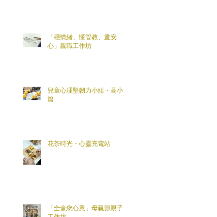
「穩情緒、懂管教、畫安
心」親職工作坊
兒童心理堅韌力小組・高小
篇
花茶時光・心靈充電站
「全盒您心意」母親節親子
工作坊