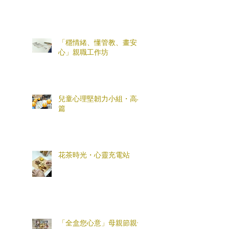
「穩情緒、懂管教、畫安
心」親職工作坊
兒童心理堅韌力小組・高小
篇
花茶時光・心靈充電站
「全盒您心意」母親節親子