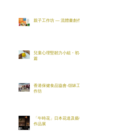
親子工作坊 — 流體畫創作
兒童心理堅韌力小組・初小
篇
香港保健食品協會-頌缽工
作坊
「午時花」日本花道及藝術
作品展