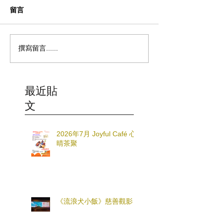
留言
撰寫留言......
最近貼
文
2026年7月 Joyful Café 心
晴茶聚
《流浪犬小飯》慈善觀影