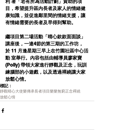
利 署「老有所為活動計劃」資助的項
目，希望提升區內長者及家人的情緒健
康知識，並促進鄰里間的情緒支援，讓
有情緒需要的長者及早得到幫助。 
繼項目第二場活動「晴心款款面面談」
講座後，一連4節的第三期的工作坊，
於 11 月逢星期三早上在竹園社區中心活
動 室舉行。內容包括由輔導員廖家寶
(Polly) 帶領大家進行靜觀及正念，玩訓
練腦部的小遊戲，以及透過襌繞讓大家
放鬆心情。
標記：
靜觀
晴心大使樂傳承
長者項目
樂樂無窮
正念
襌繞
放鬆心情