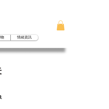
刊物
情緒資訊
未
及