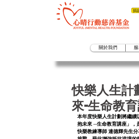
捐
關於我們
服
快樂人生計劃
來-生命教
本年度快樂人生計劃將繼續
抱未來 ─生命教育講座」
快樂教練導師 連德輝先生
挑戰，藉此增強抵抗逆境的