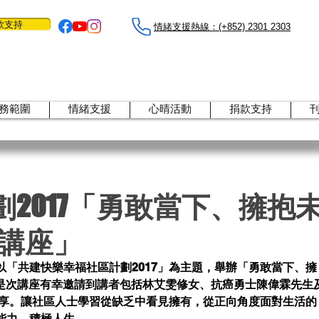
款支持
情緒支援熱線：​​(+852) 2301 2303
務範圍
情緒支援
心晴活動
捐款支持
2017「勇敢當下、擁抱
育講座」
以「共建快樂幸福社區計劃2017」為主題，舉辦「勇敢當下、擁
，是次講座有幸邀請到講者包括林艾雯修女、抗癌勇士陳偉霖先生
分享。讓社區人士學習從缺乏中看見擁有，從正向角度面對⽣活的
能力，積極人生。