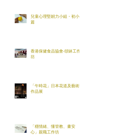
兒童心理堅韌力小組・初小
篇
香港保健食品協會-頌缽工作
坊
「午時花」日本花道及藝術
作品展
「穩情緒、懂管教、畫安
心」親職工作坊