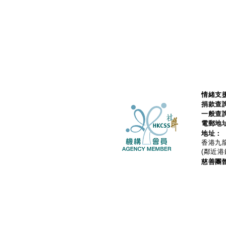
情緒支援
捐款查
一般查
電郵地
地址：
香港九龍
(鄰近港
慈善團