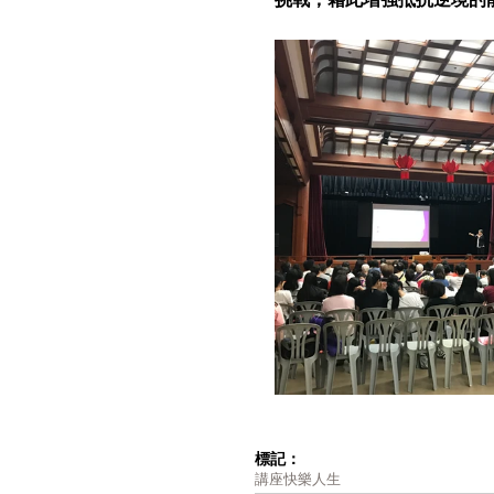
標記：
講座
快樂⼈⽣