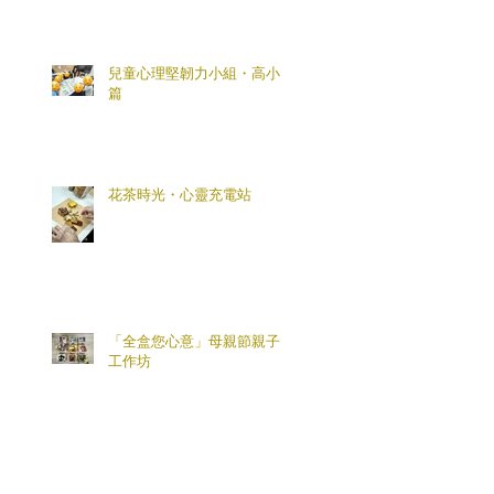
兒童心理堅韌力小組・高小
篇
花茶時光・心靈充電站
「全盒您心意」母親節親子
工作坊