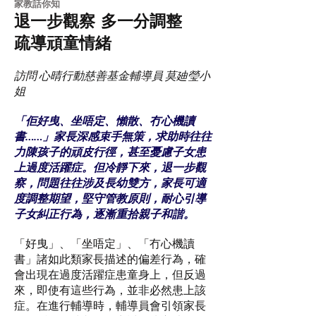
​家教話你知
退一步觀察 多一分調整
疏導頑童情緒
訪問 心晴行動慈善基金輔導員 莫廸瑩小
姐
「佢好曳、坐唔定、懶散、冇心機讀
書……」家長深感束手無策，求助時往往
力陳孩子的頑皮行徑，甚至憂慮子女患
上過度活躍症。但冷靜下來，退一步觀
察，問題往往涉及長幼雙方，家長可適
度調整期望，堅守管教原則，耐心引導
子女糾正行為，逐漸重拾親子和諧。
「好曳」、「坐唔定」、「冇心機讀
書」諸如此類家長描述的偏差行為，確
會出現在過度活躍症患童身上，但反過
來，即使有這些行為，並非必然患上該
症。在進行輔導時，輔導員會引領家長