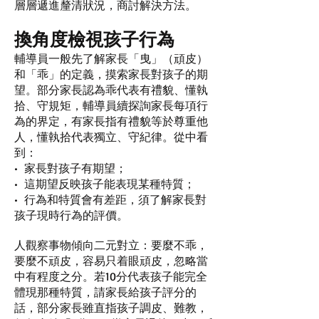
層層遞進釐清狀況，商討解決方法。
換角度檢視孩子行為
輔導員一般先了解家長「曳」（頑皮）
和「乖」的定義，摸索家長對孩子的期
望。部分家長認為乖代表有禮貌、懂執
拾、守規矩，輔導員續探詢家長每項行
為的界定，有家長指有禮貌等於尊重他
人，懂執拾代表獨立、守紀律。從中看
到：
• 家長對孩子有期望；
• 這期望反映孩子能表現某種特質；
• 行為和特質會有差距，須了解家長對
孩子現時行為的評價。
人觀察事物傾向二元對立：要麼不乖，
要麼不頑皮，容易只着眼頑皮，忽略當
中有程度之分。若10分代表孩子能完全
體現那種特質，請家長給孩子評分的
話，部分家長雖直指孩子調皮、難教，