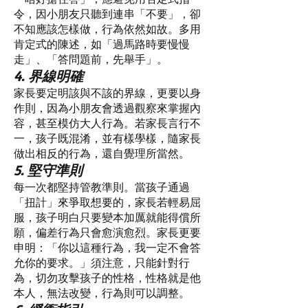
令，因小朋友只聽到連串「不要」，卻
不知應該怎樣做，行為依然如故。多用
肯定式的陳述，如「過馬路時要慢慢
走」、「答問題前，先舉手」。
4. 界線明確
家長要定明該與不該的界線，更要以身
作則，因為小朋友會透過觀察來掌握內
容，甚至模仿大人行為。若家長言行不
一，孩子既混淆，並有樣學樣，隨家長
做出相反的行為，還自覺理所當然。
5. 堅守準則
每一次都堅持管教準則。當孩子通過
「扭計」來爭取想要的，家長若輕易屈
服，孩子明白只要變本加厲就能得償所
願，偏差行為只會愈演愈烈。家長更要
申明：「你以這種行為，我一定不會答
允你的要求。」須注意，只能針對行
為，切勿攻擊孩子的性格，性格就是他
本人，無法改變，行為則可以調整。