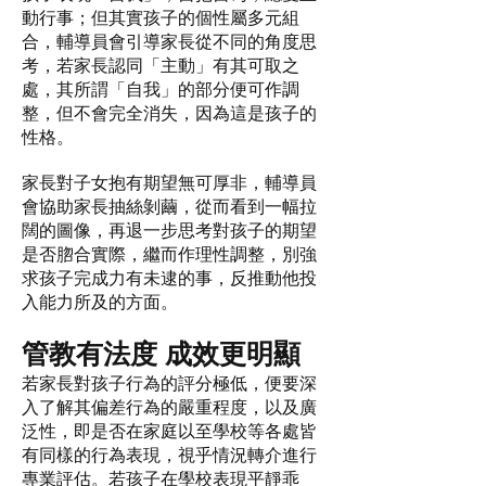
動行事；但其實孩子的個性屬多元組
合，輔導員會引導家長從不同的角度思
考，若家長認同「主動」有其可取之
處，其所謂「自我」的部分便可作調
整，但不會完全消失，因為這是孩子的
性格。
家長對子女抱有期望無可厚非，輔導員
會協助家長抽絲剝繭，從而看到一幅拉
闊的圖像，再退一步思考對孩子的期望
是否脗合實際，繼而作理性調整，別強
求孩子完成力有未逮的事，反推動他投
入能力所及的方面。
管教有法度 成效更明顯
若家長對孩子行為的評分極低，便要深
入了解其偏差行為的嚴重程度，以及廣
泛性，即是否在家庭以至學校等各處皆
有同樣的行為表現，視乎情況轉介進行
專業評估。若孩子在學校表現平靜乖