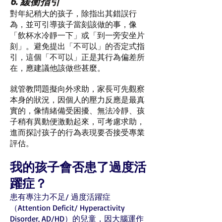
6. 緩衝指引
對年紀稍大的孩子，除指出其錯誤行
為，並可引導孩子當刻該做的事，像
「飲杯水冷靜一下」或「到一旁安坐片
刻」。避免提出「不可以」的否定式指
引，這個「不可以」正是其行為偏差所
在，應建議他該做些甚麼。
就管教問題擬向外求助，家長可先觀察
本身的狀況，因個人的壓力反應是最真
實的，像情緒備受困擾、無法冷靜、孩
子稍有異動便激動起來，可考慮求助，
進而探討孩子的行為表現要否接受專業
評估。
我的孩子會否患了過度活
躍症？
患有專注力不足/ 過度活躍症
（Attention Deficit/ Hyperactivity
Disorder, AD/HD）的兒童，因大腦運作