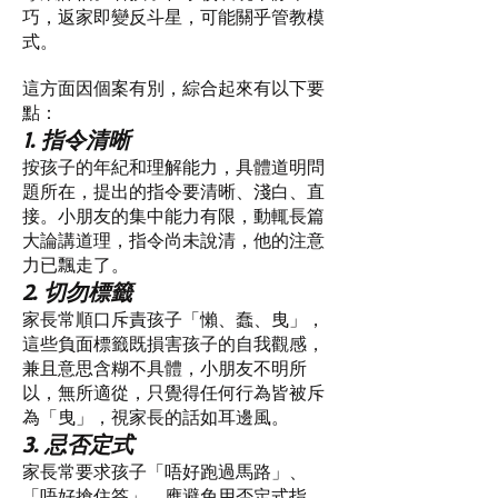
巧，返家即變反斗星，可能關乎管教模
式。
這方面因個案有別，綜合起來有以下要
點：
1. 指令清晰
按孩子的年紀和理解能力，具體道明問
題所在，提出的指令要清晰、淺白、直
接。小朋友的集中能力有限，動輒長篇
大論講道理，指令尚未說清，他的注意
力已飄走了。
2. 切勿標籤
家長常順口斥責孩子「懶、蠢、曳」，
這些負面標籤既損害孩子的自我觀感，
兼且意思含糊不具體，小朋友不明所
以，無所適從，只覺得任何行為皆被斥
為「曳」，視家長的話如耳邊風。
3. 忌否定式
家長常要求孩子「唔好跑過馬路」、
「唔好搶住答」，應避免用否定式指