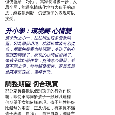
但仍會給「7分」。當家長退後一步，反
思全局，能避免情緒化地放大孩子的頑
皮，經客觀判斷，仍覺孩子的表現可以
接受。
升小學：環境轉 心情變
孩子升上小一，往往衍生較多管教問
題。因為學習環境、功課模式皆有別從
前，朋輩的影響也較明顯，令孩子的心
理狀態轉變了，家長的心情也複雜了。
像孩子抗拒做作業，無法專心學習，甚
至不願上學，每每觸發衝突。家長宜留
意其嚴重程度，適時求助。
調整期望 切合現實
部分家長喜歡以個別孩子的行為作模
範，即使承認同齡孩子一般難以達標，
仍期望子女能依樣表現。孩子的性格好
比錢幣的兩面，正反俱在，有家長不滿
孩子表現「自我」，自把自為，總愛主