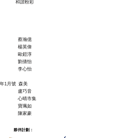
3月號 和諧粉彩
3月號 蔡瀚億
5月號 楊英偉
-7月號 歐鎧淳
-9月號 劉倩怡
11月號 李心怡
18年1月號 森美
-3月號 盧巧音
5月號 心晴市集
-7月號 寶珮如
-9月號 陳家豪
夥伴計劃：