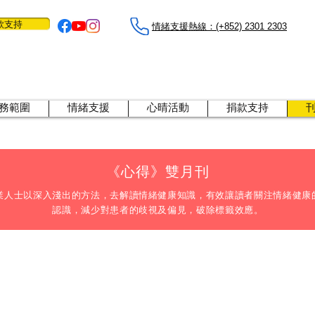
款支持
情緒支援熱線：​​(+852) 2301 2303
務範圍
情緒支援
心晴活動
捐款支持
《心得》雙月刊
業人士以深入淺出的方法，去解讀情緒健康知識，有效讓讀者關注情緒健康
認識，減少對患者的歧視及偏見，破除標籤效應。