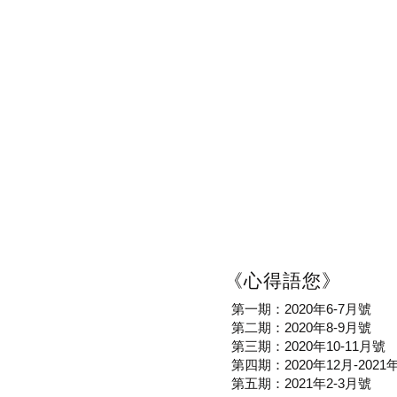
《心得語您》
第一期：2020年6-7
第二期：2020年8-9
第三期：2020年10-1
第四期：2020年12月-202
第五期：2021年2-3