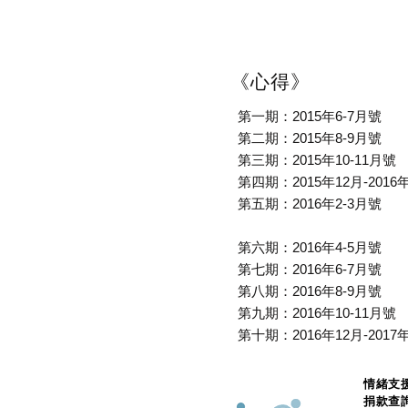
《心得》
第一期：2015年6-7
第二期：2015年8-9
第三期：2015年10-1
第四期：2015年12月-201
第五期：2016年2-3
第六期：2016年4-5
第七期：2016年6-7
第八期：2016年8-9
第九期：2016年10-1
第十期：2016年12月-201
情緒支援
捐款查