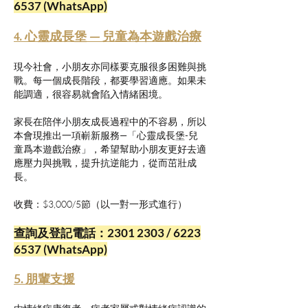
6537
(WhatsApp)
4. 心靈成長堡 — 兒童為本遊戲治療
現今社會，小朋友亦同樣要克服很多困難與挑
戰。每一個成長階段，都要學習適應。如果未
能調適，很容易就會陷入情緒困境。
家長在陪伴小朋友成長過程中的不容易，所以
本會現推出一項嶄新服務—「心靈成長堡-兒
童爲本遊戲治療」，希望幫助小朋友更好去適
應壓力與挑戰，提升抗逆能力，從而茁壯成
長。
收費：$3,000/5節（以一對一形式進行）
查詢及登記電話：2301 2303 /
6223
6537
(WhatsApp)
5. 朋輩支援