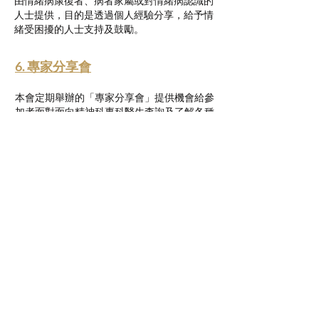
由情緒病康復者、病者家屬或對情緒病認識的
人士提供，目的是透過個人經驗分享，給予情
緒受困擾的人士支持及鼓勵。
6. 專家分享會
本會定期舉辦的「專家分享會」提供機會給參
加者面對面向精神科專科醫生查詢及了解各種
精神健康的問題。
情緒支援熱線：​​
(+852)
2301 2303
(求助、
預約及面談服務查詢)
捐款查詢：
(+852)
3690 1000
一般查詢：
(+852)
2947 8669
電郵地址：
joyful@jmhf.org
地址：
香港九龍新蒲崗五芳街10號新寶中心10樓
1001-1003室