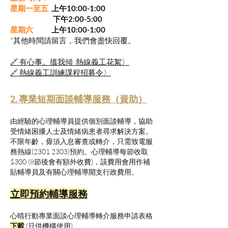
星期一至五
上午10:00-1:00
下午2:00-5:00
星期六
上午10:00-1:00
*其他時間請留言，我們會盡快回覆。
🔗 有心事。搵我傾 熱線義工花絮〉
🔗 熱線義工訓練課程招募令〉
2. 專業短期面談輔導服務（資助）
由經驗的心理輔導員提供個別面談輔導，協助
受情緒困擾人士及情緒病患者尋求解決方案。
不限年齡，毋須入息審查或轉介，只需致電服
務熱線(2301 2303)預約。心理輔導每節收取
$300 (8節後會有額外收費)，該費用會用作補
貼輔導員及有關心理輔導開支行政費用。
​立即預約輔導服務
心晴行動專業面談心理輔導轉介服務申請表格
下載
(只供機構使用)