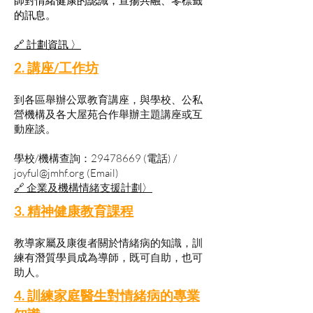
師對情緒健康的認識，宣揚共融、零標籤
的訊息。
🔗 計劃資訊 〉
2. 講座/工作坊
到各區舉辦公眾教育講座，與學校、公私
營機構及各大屋苑合作舉辦主題講座或互
動座談。
學校/機構查詢：29478669 (電話) /
joyful@jmhf.org
(Email)
🔗 企業及機構情緒支援計劃〉
3. 精神健康教育課程
教導家屬及康復者關於情緒病的知識，訓
練有潛質學員成為導師，既可自助，也可
助人。
4. 訓練家庭醫生對情緒病的專業