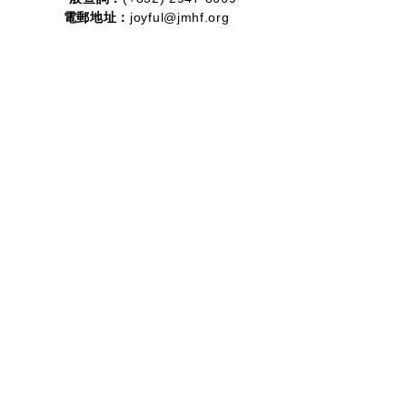
電郵地址：
joyful@jmhf.org
地址：
香港九龍新蒲崗五芳街10號新寶中心10樓
1001-1003室
(鄰近港鐵鑽石山站)
慈善團體編號：
91/7268
夥伴計劃：
2012-2020
2016-2019