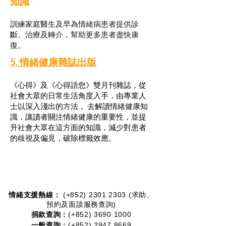
知識
訓練家庭醫生及早為情緒病患者提供診
斷、治療及轉介，幫助更多患者盡快康
復。
​5. 情緒健康雜誌出版
《心得》及《心得語您》雙月刊雜誌，從
社會大眾的日常生活角度入手，由專業人
士以深入淺出的方法， 去解讀情緒健康知
識，讓讀者關注情緒健康的重要性，並提
升社會大眾在這方面的知識，減少對患者
的歧視及偏見，破除標籤效應。
情緒支援熱線：​​
(+852)
2301 2303
(求助、
預約及面談服務查詢)
捐款查詢：
(+852)
3690 1000
一般查詢：
(+852)
2947 8669