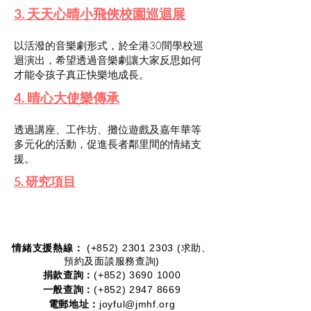
3. 天天心晴小飛俠校園巡迴展
​以活潑的音樂劇形式，於全港30間學校巡
迴演出，希望透過音樂劇讓大家反思如何
才能令孩子真正快樂地成長。
4. 晴心大使樂傳承
透過講座、工作坊、攤位遊戲及嘉年華等
多元化的活動，促進長者鄰里間的情緒支
援。
5. 研究項目
情緒支援熱線：​​
(+852)
2301 2303
(求助、
預約及面談服務查詢)
捐款查詢：
(+852)
3690 1000
一般查詢：
(+852)
2947 8669
電郵地址：
joyful@jmhf.org