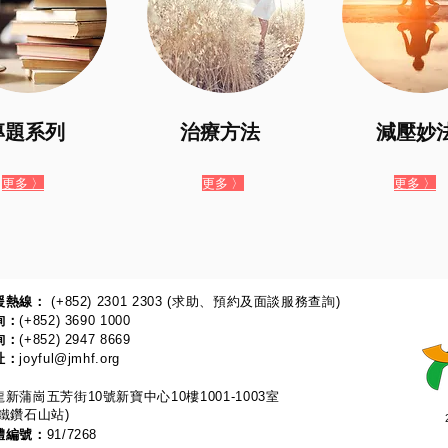
​專題系列
治療方法
減壓妙
更多 〉
更多 〉
更多 〉
熱線：​​
(+852) 2301 2303
(求助、預約及面談服務查詢)
詢：
(+852) 3690 1000
詢：
(+852) 2947 8669
址：
joyful@jmhf.org
新蒲崗五芳街10號新寶中心10樓1001-1003室
鐵鑽石山站)
體編號：
91/7268