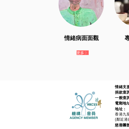
情緒病面面觀
更多 〉
情緒支援
捐款查
一般查
電郵地
地址：
香港九龍
(鄰近港
慈善團