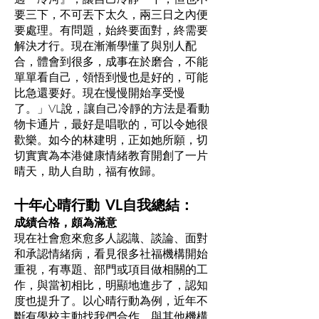
要三下，不可丟下太久，兩三日之內便
要處理。有問題，始終要面對，終需要
解決才行。現在漸漸學懂了與別人配
合，體會到很多，成事在於磨合，不能
單單看自己，領悟到慢也是好的，可能
比急還要好。現在慢慢開始享受慢
了。」VL說，讓自己冷靜的方法是看動
物卡通片，最好是唱歌的，可以令她很
歡樂。如今的林建明，正如她所願，切
切實實為本港健康情緒教育開創了一片
晴天，助人自助，福有攸歸。
十年心晴行動 VL自我總結：
成績合格，頗為滿意
現在社會愈來愈多人認識、談論、面對
和承認情緒病，看見很多社福機構開始
重視，有專題、部門或項目做相關的工
作，與當初相比，明顯地進步了，認知
度也提升了。以心晴行動為例，近年不
斷有學校主動找我們合作，與其他機構