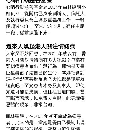
心晴行動慈善基金於2004年由林建明小
姐創立，從開始已身兼創辦人、信託人
及執行委員會主席多重義務工作，一幹
便超過10年，至2015年3月，辭任主席
一職，從前線退下來。
過來人喚起港人關注情緒病
大家又不妨回想，在2004年或以前，香
港人可曾對情緒病有多大認識？每當有
疑似病患者做出自殺行為，那怕是天皇
巨星轟然了結自己的生命，本港社會對
這些情況有甚麼反應？大抵都是謾罵及
譴責吧！至於患者本身及其家人，即使
知道可能是患病，但往往迴避問題，甚
至斷言否認，以免遭人白眼，此等諱疾
忌醫的現象，非常普遍。
而林建明，在2002年初不幸成為病患
者，尤幸的是，當她驚覺自己長期出現
了抑鬱症的徵狀後，曾努力解決病情，