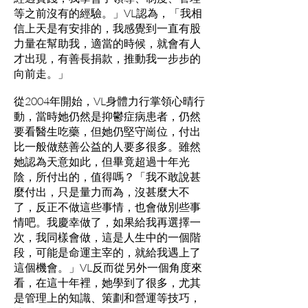
等之前沒有的經驗。」VL認為，「我相
信上天是有安排的，我感覺到一直有股
力量在幫助我，適當的時候，就會有人
才出現，有善長捐款，推動我一步步的
向前走。」
從2004年開始，VL身體力行掌領心晴行
動，當時她仍然是抑鬱症病患者，仍然
要看醫生吃藥，但她仍堅守崗位，付出
比一般做慈善公益的人要多很多。雖然
她認為天意如此，但畢竟超過十年光
陰，所付出的，值得嗎？「我不敢說甚
麼付出，只是量力而為，沒甚麼大不
了，反正不做這些事情，也會做別些事
情吧。我慶幸做了，如果給我再選擇一
次，我同樣會做，這是人生中的一個階
段，可能是命運主宰的，就給我遇上了
這個機會。」VL反而從另外一個角度來
看，在這十年裡，她學到了很多，尤其
是管理上的知識、策劃和營運等技巧，