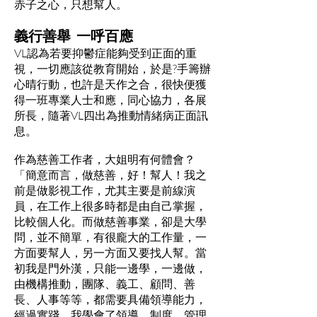
赤子之心，只想幫人。
義行善舉 一呼百應
VL認為若要抑鬱症能夠受到正面的重
視，一切應該從教育開始，於是?手籌辦
心晴行動，也許是天作之合，很快便獲
得一班專業人士和應，同心協力，各展
所長，隨著VL四出為推動情緒病正面訊
息。
作為慈善工作者，大姐明有何體會？
「簡意而言，做慈善，好！幫人！我之
前是做影視工作，尤其主要是前線演
員，在工作上很多時都是由自己掌握，
比較個人化。而做慈善事業，卻是大學
問，並不簡單，有很龐大的工作量，一
方面要幫人，另一方面又要找人幫。當
初我是門外漢，只能一邊學，一邊做，
由機構推動，團隊、義工、顧問、善
長、人事等等，都需要具備領導能力，
經過實踐，我學會了領導、制度、管理