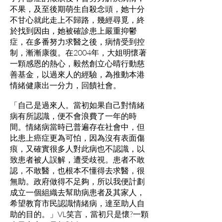
不果，及至後期萌生自殺念頭，她十分
不甘心就此走上不歸路，幾經尋覓，終
於找到因由，她被確診患上嚴重抑鬱
症，在多番努力求醫之後，病情受到控
制，漸漸康復。在2004年，大姐明懷著
一顆感恩的熱心，毅然創立心晴行動慈
善基金，以過來人的經驗，為推動本港
情緒健康出一分力，回饋社會。
「自己是過來人。當初如果自己對情緒
病有所認識，便不會浪費了一年的時
間。情緒病當時已普遍存在社會中，但
比患上癌症更為可怕，因為沒有表面傷
痕，又確實很多人對此病也不認識，以
致患者被人誤解，遭受歧視。患者不敢
認，不敢醫，也根本不懂得去求醫，很
無助。政府做得不足夠，所以我便計劃
成立一個組織去幫助病患者及其家人，
希望教育市民認識情緒病，達至助人自
助的目的。」VL笑言，當初只是懷?一顆