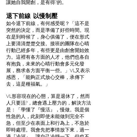
讓她自我開創，是有得?的。
退下前線 以慢制壓
如今退下前線，有何感受呢？「這不是
突然的決定，而是準備了好些時間。現
在是到時候了，身心俱備了，便在形式
上要清清楚楚交接。接班的團隊在心晴
行動已經多年，有些更是由創會開始效
力。這裡有各方面的人才，他們也各自
有抱負，未來的心晴行動會多元化發
展，務求各方面平衡一些。」VL又表示
感恩，「能夠正式放心交棒，承傳下
去，這是種福氣。」
VL形容現在的心態，算是退休了，然而
人只要活?，總會遇上壓力的，解決方法
是：「學懂了『慢活』，慢做。我是個
性急的人，此刻即使未能做到完全不
急，但至少在表面上和行為上，不急於
即時處理。我會先把事情放下來，過一
過『冷河』，讓自己冷靜一下，但也不