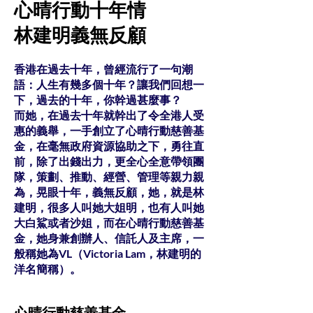
心晴行動十年情
林建明義無反顧
香港在過去十年，曾經流行了一句潮
語：人生有幾多個十年？讓我們回想一
下，過去的十年，你幹過甚麼事？
而她，在過去十年就幹出了令全港人受
惠的義舉，一手創立了心晴行動慈善基
金，在毫無政府資源協助之下，勇往直
前，除了出錢出力，更全心全意帶領團
隊，策劃、推動、經營、管理等親力親
為，晃眼十年，義無反顧，她，就是林
建明，很多人叫她大姐明，也有人叫她
大白鯊或者沙姐，而在心晴行動慈善基
金，她身兼創辦人、信託人及主席，一
般稱她為VL（Victoria Lam，林建明的
洋名簡稱）。
心晴行動慈善基金