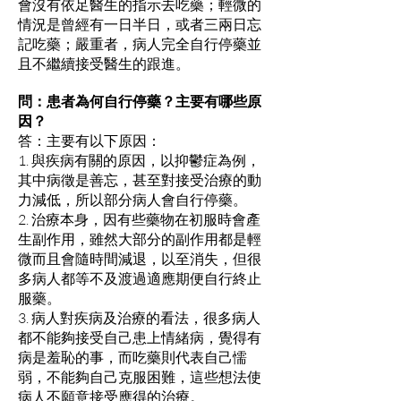
會沒有依足醫生的指示去吃藥；輕微的
情況是曾經有一日半日，或者三兩日忘
記吃藥；嚴重者，病人完全自行停藥並
且不繼續接受醫生的跟進。
問：患者為何自行停藥？主要有哪些原
因？
答：主要有以下原因：
1. 與疾病有關的原因，以抑鬱症為例，
其中病徵是善忘，甚至對接受治療的動
力減低，所以部分病人會自行停藥。
2. 治療本身，因有些藥物在初服時會產
生副作用，雖然大部分的副作用都是輕
微而且會隨時間減退，以至消失，但很
多病人都等不及渡過適應期便自行終止
服藥。
3. 病人對疾病及治療的看法，很多病人
都不能夠接受自己患上情緒病，覺得有
病是羞恥的事，而吃藥則代表自己懦
弱，不能夠自己克服困難，這些想法使
病人不願意接受應得的治療。