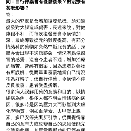
問：自行停藥會有甚麼後果？對治療有
甚麼影響？
答：
最大的弊處是會增加復發危機。須知道
復發對大腦造成傷害，長遠來說，對健
康很不利，而每次復發更會令病情加
深，最終導致復元的難度提高。有部分
情緒科的藥物如突然中斷服食的話，身
體亦會出現不適應跡象，情況有點像感
冒的感覺，這會令患者不適，增加治療
的痛苦。曾經有個案，因為患者對藥物
有所誤解，從而重重覆覆地當自己情況
稍為好轉了，便自行停藥，令病情不停
反反覆覆，患者受盡折磨。
很多病人誤解用藥的意義和目的，以情
緒病為例，很多人都不明白情緒病的病
因，很多時是因為壓力大而影響到大腦
化學物質，例如血清素、去甲腎上腺
素、多巴安等失調所引致，從而覺得靠
自己的意志力或改變自己的思維便能完
全戰勝此病，其實當腦部功能已經有病