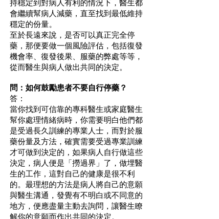
持穩定到對病人有利的情況下，醫生都
會繼續幫病人減藥，直至找到最低維持
穩定的份量。
至於長遠來說，是否可以真正完全停
藥，那便要做一個風險評估，包括復發
機會率、復發後果、服藥的弊處等等，
從而醫生與病人做出共同的決定。
問：如何鼓勵患者不要自行停藥？
答：
當你找到可信靠的專科醫生或家庭醫生
幫你處理情緒病時，你需要明白他們都
是受過長久訓練的專業人士，而對於服
藥份量及方法，確實需要受過專業訓練
才可做到決定的，如果病人自行做這些
決定，病人便是「撈過界」了，做埋醫
生的工作，這對自己的健康是很不利
的。最理想的方法是病人將自己的意願
與醫生溝通，發覺有不明白或不同意的
地方，便應盡量主動去詢問，讓醫生瞭
解你的意願而作出共同的決定。