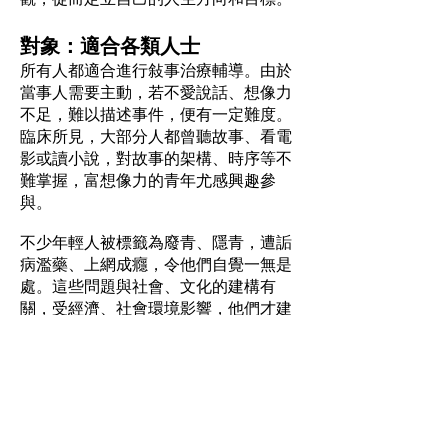
對象：適合各類人士
所有人都適合進行敍事治療輔導。由於
當事人需要主動，若不愛說話、想像力
不足，難以描述事件，便有一定難度。
臨床所見，大部分人都曾聽故事、看電
影或讀小說，對故事的架構、時序等不
難掌握，富想像力的青年尤感興趣參
與。
不少年輕人被標籤為廢青、隱青，遭詬
病濫藥、上網成癮，令他們自覺一無是
處。這些問題與社會、文化的建構有
關，受經濟、社會環境影響，他們才建
構這種困局。敍事治療能協助他們把問
題外化，明白並非其單一的問題，可以
從客觀角度觀察，解決問題。
成功個案：掌握解難技巧
進行敍事治療，不會預設輔導節數，部