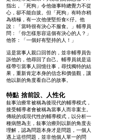
指出，「死狗」令他做事時總覺力不從
心，卻不能自拔。但「死狗」有時亦稍
為積極，有一次他便堅拒食K仔。他
說：「當時很有決心不服食。」輔導員
問：「你怎樣形容這個有決心的人？」
他答：「一個好有堅持的人！」
這是當事人親口回答的，並非輔導員告
訴他的，他尋回了自己。輔導員就是這
樣帶引當事人回憶往事，尋找獨特的結
果，重新肯定本身的信念和價值觀，讓
他以新的角度看自己的故事。
特點 捨前設、人性化
敍事治療常被稱為後現代的輔導模式，
接受輔導者會被稱為當事人而非案主。
傳統的或現代性的輔導模式，以分析一
種病態為主，敍事治療則以新的角度去
理解，認為問題本身才是問題，一個人
遇上這些問題，並非他個人單一的問