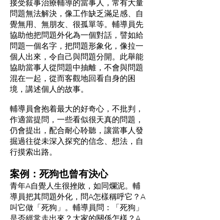
接受敍事治療輔導的當事人，常有大量
問題無法解決，像工作缺乏滿足感、自
覺無用、無朋友、很孤單等。輔導員先
協助他把問題外化為一個對話，譬如給
問題一個名字，把問題形象化，像拉一
個人出來，令自己與問題分開。此舉能
協助當事人從問題中抽離，不會與問題
混在一起，從而客觀地回看自身的困
境，講述個人的故事。
輔導員會抱着最大的好奇心，不批判，
作適當提問，一些看似很天真的問題，
仍會提出，配合耐心聆聽，讓當事人發
掘過往從未深入探究的信念、想法，自
行摸索出路。
案例：死狗也曾有決心
青年A自覺人生很挫敗，如同爛泥。輔
導員把其問題外化，問A怎樣稱呼它？A
叫它做「死狗」。輔導員問：「死狗」
是否經常走出來？大家的關係怎樣？A