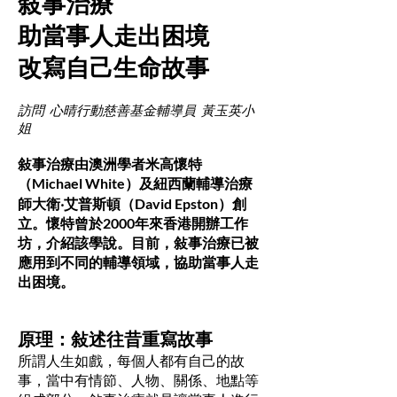
敍事治療
助當事人走出困境
改寫自己生命故事
訪問 心晴行動慈善基金輔導員 黃玉英小
姐
敍事治療由澳洲學者米高懷特
（Michael White）及紐西蘭輔導治療
師大衛‧艾普斯頓（David Epston）創
立。懷特曾於2000年來香港開辦工作
坊，介紹該學說。目前，敍事治療已被
應用到不同的輔導領域，協助當事人走
出困境。
原理：敍述往昔重寫故事
所謂人生如戲，每個人都有自己的故
事，當中有情節、人物、關係、地點等