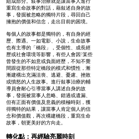
組成部分。敍事治療就是讓當事人進行
重寫生命故事的對話，藉敍述自身的故
事，發掘被忽略的獨特片段，尋回自己
擁抱的價值和信念，走出目前的困境。
每個人的故事都是獨特的，有自身的經
歷、際遇。一如電影、小說，生命故事
也有主導的「橋段」，受個性、成長經
歷或社會環境等影響，有些人會因?某些
曾發生的不如意或負面經歷，不知不覺
間跟從那些特定橋段的模式和慣性，漸
漸建構出充滿沮喪、逃避、憂慮、挫敗
或憤怒的人生故事。進行敍事治療的輔
導員會耐心引導當事人講述自身的故
事，發掘被當事人忽略、錯過或遺漏、
但有正面有價值及意義的積極時刻，獲
得獨特的結果，讓當事人肯定個人的信
念和價值觀，再次構建橋段，重寫生命
故事，朝更美好的方向走。
轉化點：再經驗亮麗時刻