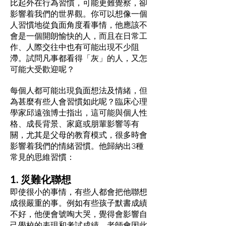
比起外在行為習慣，可能更難覺察，卻
影響着我們的世界觀。你可以想像一個
人習慣地從負面角度看事情，他應該不
會是一個開朗愉快的人，而且在日常工
作、人際交往中也有可能出現不少阻
滯。試問凡事都看得「灰」的人，又怎
可能大受歡迎呢？
每個人都可能出現負面想法及情緒，但
為甚麼有些人會習慣如此呢？臨床心理
學家邱遠強博士指出，這可能與個人性
格、成長背景、家庭或朋輩影響等有
關，尤其是父母的教育模式，很多時會
影響着我們的情緒習慣。他歸納出3種
常見的思維習慣：
1. 災難化聯想
即使很小的事情，有些人都會把他聯想
成很嚴重的事。例如有些孩子默書成績
不好，他便會號啕大哭，覺得會影響自
己學校的表現和考試成績，老師會因此