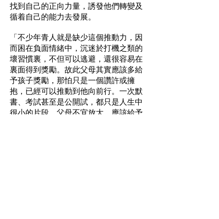
找到自己的正向力量，誘發他們轉變及
循着自己的能力去發展。
「不少年青人就是缺少這個推動力，因
而困在負面情緒中，沉迷於打機之類的
壞習慣裏，不但可以逃避，還很容易在
裏面得到獎勵。故此父母其實應該多給
予孩子獎勵，那怕只是一個讚許或擁
抱，已經可以推動到他向前行。一次默
書、考試甚至是公開試，都只是人生中
很小的片段，父母不宜放大，應該給予
更多鼓勵，用正面思維去協助孩子面
對，他們才能繼續走下去。」邱博士解
釋道。
另外，同行者及其他人的支持，對改變
習慣性負面思維亦很重要。尤其在現今
疫情及社會氣氛下，大家的分離感很
強，但人是需要群體支持，不論那一個
年紀，有親友或同行者支持，對改變負
面思維習慣都會有很大的裨益，所以大