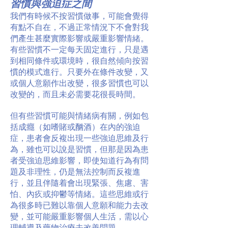
習慣與強迫症之間
我們有時候不按習慣做事，可能會覺得
有點不自在，不過正常情況下不會對我
們產生甚麼實際影響或嚴重影響情緒。
有些習慣不一定每天固定進行，只是遇
到相同條件或環境時，很自然傾向按習
慣的模式進行。只要外在條件改變，又
或個人意願作出改變，很多習慣也可以
改變的，而且未必需要花很長時間。
但有些習慣可能與情緒病有關，例如包
括成癮（如嗜賭或酗酒）在內的強迫
症，患者會反複出現一些強迫思維及行
為，雖也可以說是習慣，但那是因為患
者受強迫思維影響，即使知道行為有問
題及非理性，仍是無法控制而反複進
行，並且伴隨着會出現緊張、焦慮、害
怕、內疚或抑鬱等情緒。這些思維或行
為很多時已難以靠個人意願和能力去改
變，並可能嚴重影響個人生活，需以心
理輔導及藥物治療去改善問題。