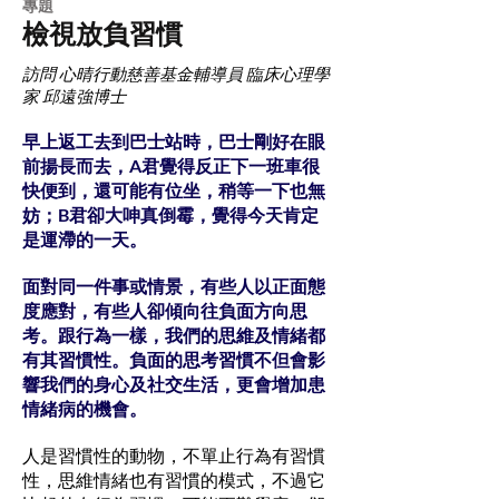
專題
檢視放負習慣
訪問 心晴行動慈善基金輔導員 臨床心理學
家 邱遠強博士
早上返工去到巴士站時，巴士剛好在眼
前揚長而去，A君覺得反正下一班車很
快便到，還可能有位坐，稍等一下也無
妨；B君卻大呻真倒霉，覺得今天肯定
是運滯的一天。
面對同一件事或情景，有些人以正面態
度應對，有些人卻傾向往負面方向思
考。跟行為一樣，我們的思維及情緒都
有其習慣性。負面的思考習慣不但會影
響我們的身心及社交生活，更會增加患
情緒病的機會。
人是習慣性的動物，不單止行為有習慣
性，思維情緒也有習慣的模式，不過它