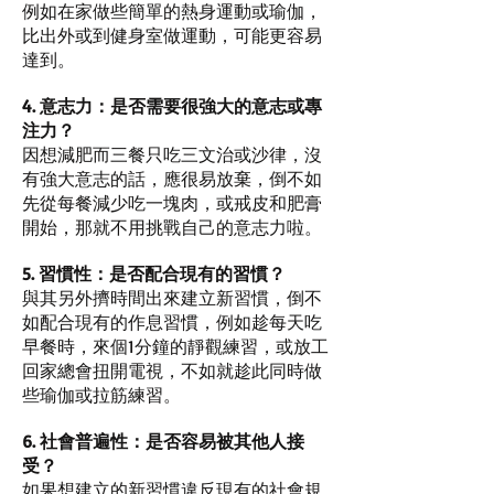
例如在家做些簡單的熱身運動或瑜伽，
比出外或到健身室做運動，可能更容易
達到。
4. 意志力：是否需要很強大的意志或專
注力？
因想減肥而三餐只吃三文治或沙律，沒
有強大意志的話，應很易放棄，倒不如
先從每餐減少吃一塊肉，或戒皮和肥膏
開始，那就不用挑戰自己的意志力啦。
5. 習慣性：是否配合現有的習慣？
與其另外擠時間出來建立新習慣，倒不
如配合現有的作息習慣，例如趁每天吃
早餐時，來個1分鐘的靜觀練習，或放工
回家總會扭開電視，不如就趁此同時做
些瑜伽或拉筋練習。
6. 社會普遍性：是否容易被其他人接
受？
如果想建立的新習慣違反現有的社會規