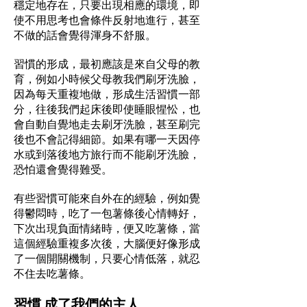
穩定地存在，只要出現相應的環境，即
使不用思考也會條件反射地進行，甚至
不做的話會覺得渾身不舒服。
習慣的形成，最初應該是來自父母的教
育，例如小時候父母教我們刷牙洗臉，
因為每天重複地做，形成生活習慣一部
分，往後我們起床後即使睡眼惺忪，也
會自動自覺地走去刷牙洗臉，甚至刷完
後也不會記得細節。如果有哪一天因停
水或到落後地方旅行而不能刷牙洗臉，
恐怕還會覺得難受。
有些習慣可能來自外在的經驗，例如覺
得鬱悶時，吃了一包薯條後心情轉好，
下次出現負面情緒時，便又吃薯條，當
這個經驗重複多次後，大腦便好像形成
了一個開關機制，只要心情低落，就忍
不住去吃薯條。
習慣 成了我們的主人