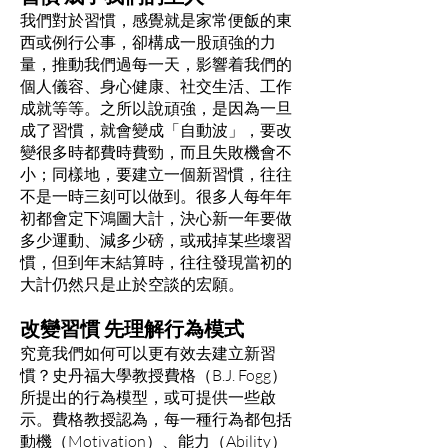
我們對於習慣，感覺就是家常便飯的東
西或例行公事，卻構成一股頑強的力
量，推動我們過每一天，影響着我們的
個人儀容、身心健康、社交生活、工作
成就等等。之所以說頑強，是因為一旦
成了習慣，就會變成「自動波」，要改
變很多時都費時費勁，而且失敗機會不
小；同樣地，要建立一個新習慣，往往
不是一時三刻可以做到。很多人每年年
初都會定下鴻圖大計，決心新一年要做
多少運動、減多少磅，或戒掉某些壞習
慣，但到年末結算時，往往發現當初的
大計仍然只是止於空談的宏願。
改變習慣 先理解行為模式
究竟我們如何可以更有效去建立新習
慣？史丹福大學教授費格（B.J. Fogg）
所提出的行為模型，或可提供一些啟
示。費格教授認為，每一種行為都包括
動機（Motivation）、能力（Ability）