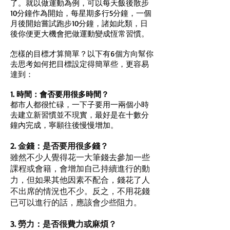
了。就以做運動為例，可以每天飯後散步
10分鐘作為開始，每星期多行5分鐘，一個
月後開始嘗試跑步10分鐘，諸如此類，日
後你便更大機會把做運動變成恆常習慣。
怎樣的目標才算簡單？以下有6個方向幫你
去思考如何把目標設定得簡單些，更容易
達到：
1. 時間：會否要用很多時間？
都市人都很忙碌，一下子要用一兩個小時
去建立新習慣並不現實，最好是在十數分
鐘內完成，寧願往後慢慢增加。
2. 金錢：是否要用很多錢？
雖然不少人覺得花一大筆錢去參加一些
課程或會籍，會增加自己持續進行的動
力，但如果其他因素不配合，錢花了人
不出席的情況也不少。反之，不用花錢
已可以進行的話，應該會少些阻力。
3. 勞力：是否很費力或麻煩？