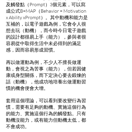
及觸發點（Prompt）3個元素，可以寫
成公式B=MAP（Behavior = Motivation
x Ability xPrompt）。其中動機和能力是
互補的，以電子遊戲為例，它會令人很
想去玩（動機），而今時今日電子遊戲
的設計都很易上手（能力），參與者很
容易從中取得生活中未必得到的滿足
感，因而容易形成習慣。
再以做運動為例，不少人不擅長做運
動，會視之為苦事（能力），但若因健
康或身型關係，而下定決心要去鍛煉的
話（動機），他成功地培養出做運動習
慣的機會便會大增。
套用這個理論，可以看到要改變行為習
慣，需要有足夠的動機、實施這個行為
的能力、實施這個行為的觸發點。只有
動機沒能力，或有能力但動機太低，都
不會成功。