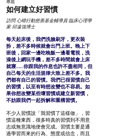
專題
如何建立好習慣
訪問 心晴行動慈善基金輔導員 臨床心理學
家 邱遠強博士
每天起床後，我們洗臉刷牙，更衣裝
扮，差不多時候就會出門上班。晚上下
班後，回家一邊吃晚飯一邊看電視，洗
澡後上網玩手機，差不多時間就會上床
就寢……你跟我的作息也許不盡相同，但
自己每天的生活規律大致上差不多。我
們都有自己的習慣。我們已很習慣自己
的習慣，以至有時想改變也不容易。如
果你想改變某些壞習慣或建立新習慣，
不妨跟我們一起拆解和重構習慣。
不少人習慣說「我習慣了這樣做」，習
慣這種東西，很多時真的習慣到不用意
志或無意識地便會完成。習慣主要是通
過學習而來的行為、態度或信念，而且