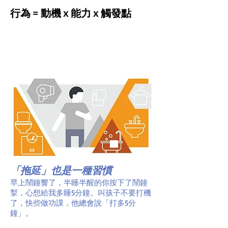
行為 = 動機 x 能力 x 觸發點
「拖延」也是一種習慣
早上鬧鐘響了，半睡半醒的你按下了鬧鐘
掣，心想給我多睡5分鐘。叫孩子不要打機
了，快些做功課，他總會說「打多5分
鐘」。