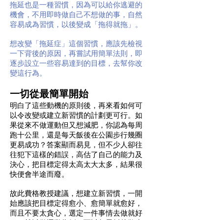
拖延也是一種習慣，因為可以給你逃避的
機會，不用即時做自己不想做的事，自然
容易成為習慣，以後變成「拖得就拖」。
想改變「拖延症」這個習慣，應該先檢視
一下背後的原因，再嘗試用簡單法則，即
逐步設立一些容易達到的目標，去幫你改
變這行為。
一切從最簡單開始
明白了這些動機的原則後，再來看如何可
以令改變或建立新習慣的計劃更可行。如
果從來不做運動但又想減肥，你認為每周
跑十公里，還是每天飯後在公園步行幾圈
更易成功？答案顯而易見，但不少人卻往
往犯下這樣的錯誤，高估了自己的能力及
決心，把目標定得太高太大太多，結果很
快便會半途而廢。
故此費格教授建議，想建立新習慣，一開
始應該把目標定得愈小、愈簡單就愈好，
而且不要太貪心，選定一件事情去做就好