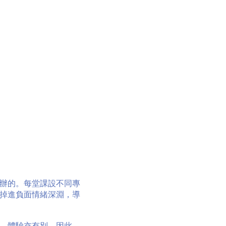
辦的。每堂課設不同專
掉進負面情緒深淵，導
，體驗亦有別。因此，