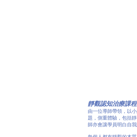
靜觀認知治療課程（Mindf
由一位導師帶領，以小
題，側重體驗，包括靜
師亦會讓學員明白自我
每個人都有靜觀的本質