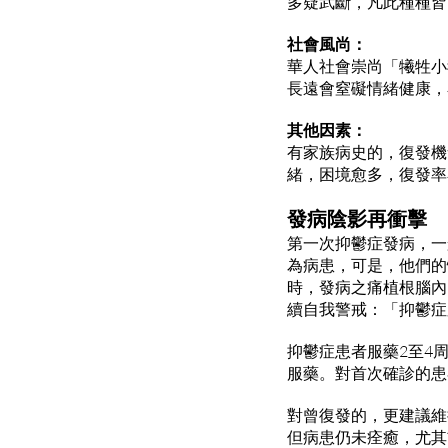
多疑武斷，凡此種種皆
社會風尚：
華人社會崇尚「犧牲小
長遠會窒礙情緒健康，
其他因素：
有家族病史的，復發機
緒，困境愈多，復發率
發病陰影再衝擊
第一次抑鬱症發病，一
為病患，可是，他們的
時，發病之痛植根腦內
續自我警戒：「抑鬱症
抑鬱症患者服藥2至4
服藥。對首次確診的患
對曾復發的，更建議維
但病患仍未痊癒，尤其