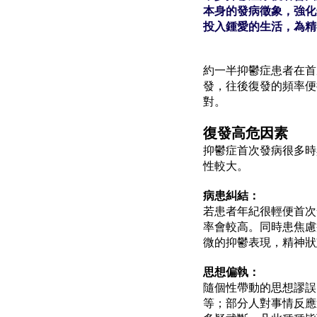
本身的發病徵象，強化
投入鍾愛的生活，為精
約一半抑鬱症患者在首
發，往後復發的頻率便
對。
復發高危因素
抑鬱症首次發病很多時
性較大。
病患糾結：
若患者年紀很輕便首次
率會較高。同時患焦慮
微的抑鬱表現，精神狀
思想偏執：
隨個性帶動的思想謬誤
等；部分人對事情反應