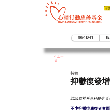
捐
關於我們
服
< 上一
篇
​特稿
抑鬱復發
訪問 精神科專科醫生 
不少抑鬱症康復者會面