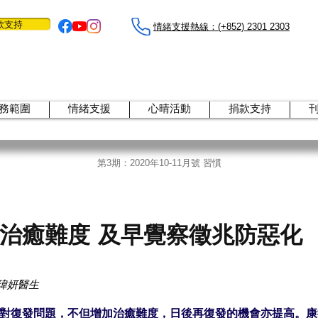
款支持
情緒支援熱線：​​(+852) 2301 2303
務範圍
情緒支援
心晴活動
捐款支持
第3期：2020年10-11月號 習慣
增治癒難度
及早覺察徵兆防惡化
黃瑋妍醫生
對復發問題，不但增加治癒難度，日後再復發的機會亦提高。康