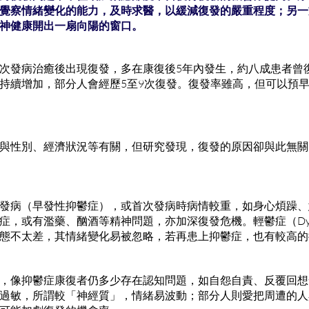
覺察情緒變化的能力，及時求醫，以緩減復發的嚴重程度；另一
神健康開出一扇向陽的窗口。
次發病治癒後出現復發，多在康復後5年內發生，約八成患者曾
持續增加，部分人會經歷5至9次復發。復發率雖高，但可以預
與性別、經濟狀況等有關，但研究發現，復發的原因卻與此無關
發病（早發性抑鬱症），或首次發病時病情較重，如身心煩躁、
症，或有濫藥、酗酒等精神問題，亦加深復發危機。輕鬱症（Dyst
態不太差，其情緒變化易被忽略，若再患上抑鬱症，也有較高的
，像抑鬱症康復者仍多少存在認知問題，如自怨自責、反覆回想
過敏，所謂較「神經質」，情緒易波動；部分人則愛把周遭的人