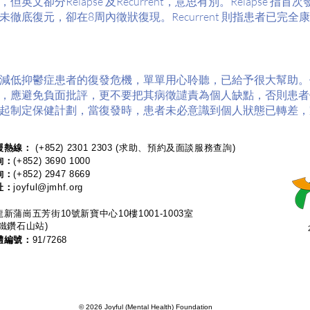
英文卻分Relapse 及Recurrent，意思有別。Relapse 
徹底復元，卻在8周內徵狀復現。Recurrent 則指患者已完全
減低抑鬱症患者的復發危機，單單用心聆聽，已給予很大幫助。
，應避免負面批評，更不要把其病徵譴責為個人缺點，否則患者
起制定保健計劃，當復發時，患者未必意識到個人狀態已轉差，
熱線：​​
(+852) 2301 2303
(求助、預約及面談服務查詢)
詢：
(+852) 3690 1000
詢：
(+852) 2947 8669
址：
joyful@jmhf.org
新蒲崗五芳街10號新寶中心10樓1001-1003室
鐵鑽石山站)
體編號：
91/7268
© 2026 Joyful (Mental Health) Foundation