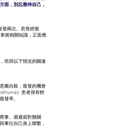
方面，別忘善待自己，
復發兩次。若曾經復
早掌握相關知識，正面應
，而與以下情況的關連
意圖自殺，復發的機會
hymia）患者僅有輕
復發率。
舊事、迴避面對難關
與事往自己身上聯繫，