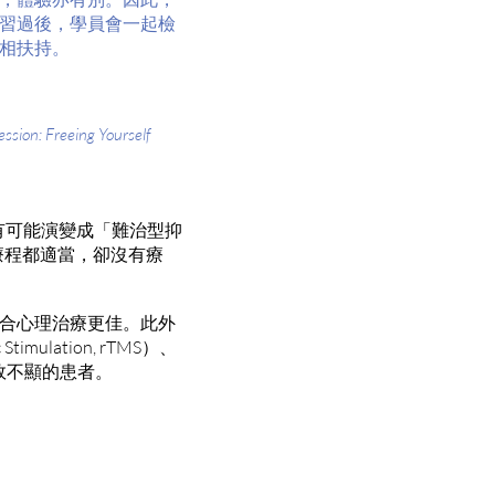
習過後，學員會一起檢
相扶持。
reeing Yourself
有可能演變成「難治型抑
劑量和療程都適當，卻沒有療
合心理治療更佳。此外
mulation, rTMS）、
發而藥效不顯的患者。