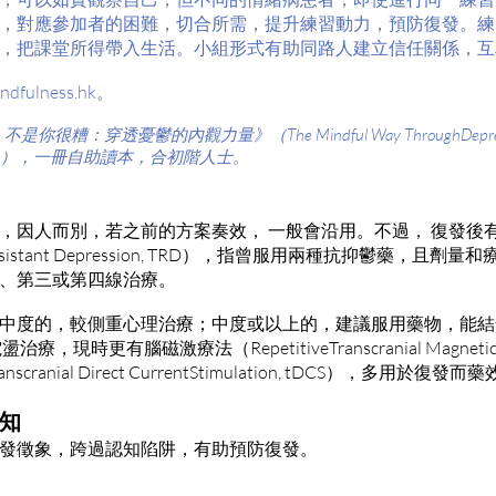
，對應參加者的困難，切合所需，提升練習動力，預防復發。練
，把課堂所得帶入生活。小組形式有助同路人建立信任關係，互
ulness.hk。
穿透憂鬱的內觀力量》（The Mindful Way ThroughDepression: F
appiness），一冊自助讀本，合初階人士。
，因人而別，若之前的方案奏效， 一般會沿用。不過， 復發後
Resistant Depression, TRD），指曾服用兩種抗抑鬱藥，且
、第三或第四線治療。
中度的，較側重心理治療；中度或以上的，建議服用藥物，能結
現時更有腦磁激療法（RepetitiveTranscranial Magnetic Sti
ranial Direct CurrentStimulation, tDCS），多用於復
知
發徵象，跨過認知陷阱，有助預防復發。