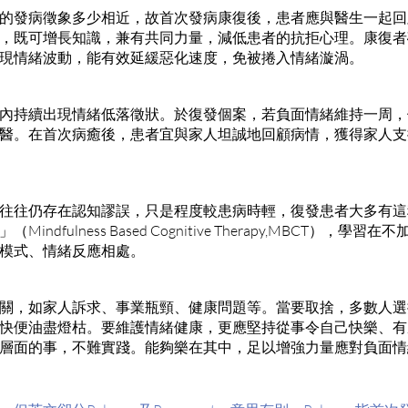
的發病徵象多少相近，故首次發病康復後，患者應與醫生一起回
，既可增長知識，兼有共同力量，減低患者的抗拒心理。康復者
現情緒波動，能有效延緩惡化速度，免被捲入情緒漩渦。
內持續出現情緒低落徵狀。於復發個案，若負面情緒維持一周，
醫。在首次病癒後，患者宜與家人坦誠地回顧病情，獲得家人支
往往仍存在認知謬誤，只是程度較患病時輕，復發患者大多有這
ndfulness Based Cognitive Therapy,MBCT），
模式、情緒反應相處。
關，如家人訴求、事業瓶頸、健康問題等。當要取捨，多數人選
快便油盡燈枯。要維護情緒健康，更應堅持從事令自己快樂、有
層面的事，不難實踐。能夠樂在其中，足以增強力量應對負面情