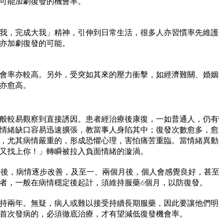
可能加劇復發的機會率。
我，完成大我」精神，引伸到日常生活，很多人亦習慣率先維護
亦加劇復發的可能。
會率亦較高。另外，受突如其來的壓力衝擊，如經濟難關、婚姻
亦愈高。
般較易觀察到直接誘因。患者經治療後康復，一如普通人，仍有
情緒缺口容易迅速擴張，教當事人身陷其中；復發次數愈多，愈
，尤其病情嚴重的，形成恐懼心理，害怕痛苦重臨。當情緒異動
又找上你！」轉瞬被拉入負面情緒的漩渦。
周後，病情逐步改善，及至一、兩個月後，個人會感覺良好，甚
者，一般在病情穩定後起計，須維持服藥6個月，以防復發。
持兩年。無疑，病人或難以接受持續長期服藥，因此要讓他們明
首次發病的，必須徹底治療，才有望減低復發機會率。