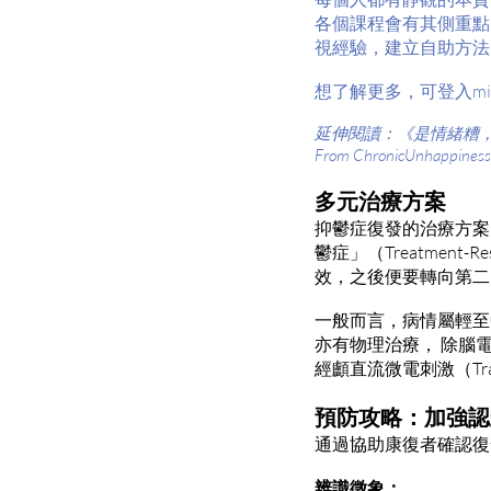
各個課程會有其側重點
視經驗，建立自助方法
想了解更多，可登入mindf
延伸閱讀：《是情緒糟，不是你很糟：
From ChronicUnh
多元治療方案
抑鬱症復發的治療方案
鬱症」（Treatment-
效，之後便要轉向第二
一般而言，病情屬輕至
亦有物理治療， 除腦電盪治療，
經顱直流微電刺激（Transc
預防攻略：加強認
通過協助康復者確認復
辨識徵象：