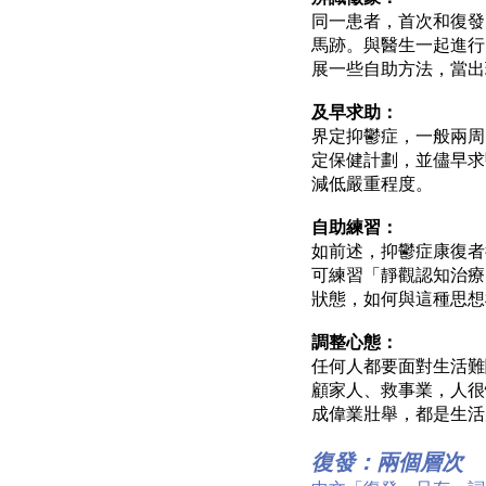
同一患者，首次和復發
馬跡。與醫生一起進行
展一些自助方法，當出
及早求助：
界定抑鬱症，一般兩周
定保健計劃，並儘早求
減低嚴重程度。
自助練習：
如前述，抑鬱症康復者
可練習「靜觀認知治療」（Mi
狀態，如何與這種思想
調整心態：
任何人都要面對生活難
顧家人、救事業，人很
成偉業壯舉，都是生活
復發：兩個層次