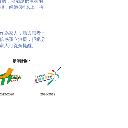
指首次發病，經治療後徵狀消
康復，經過8周以上，再
作為家人，應與患者一
倍感孤立無援，拒絕分
家人可從旁提醒。
夥伴計劃：
2012-2020
2016-2019