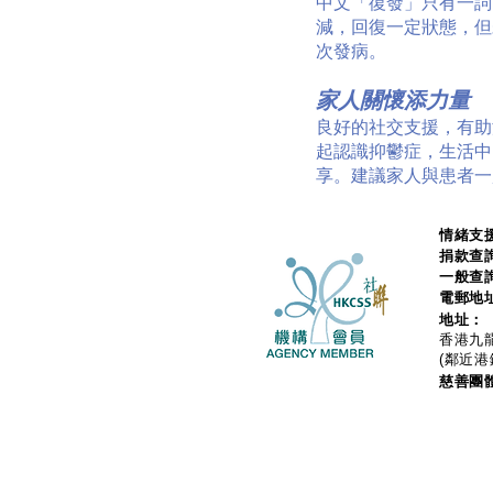
中文「復發」只有一詞，但
減，回復一定狀態，但未
次發病。
家人關懷添力量
良好的社交支援，有助
起認識抑鬱症，生活中
享。建議家人與患者一
情緒支援
捐款查
一般查
電郵地
地址：
香港九龍
(鄰近港
慈善團