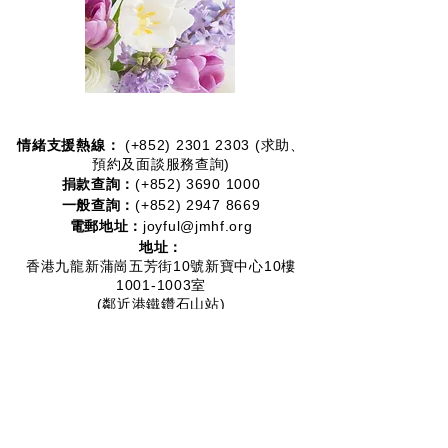
情緒支援熱線：​​
(+852)
2301 2303
(求助、
預約及面談服務查詢)
捐款查詢：
(+852)
3690 1000
一般查詢：
(+852)
2947 8669
電郵地址：
joyful@jmhf.org
地址：
香港九龍新蒲崗五芳街10號新寶中心10樓
1001-1003室
(鄰近港鐵鑽石山站)
慈善團體編號：
91/7268
夥伴計劃：