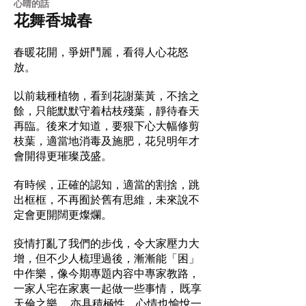
​心晴的話
花舞香城春
春暖花開，爭妍鬥麗，看得人心花怒
放。
以前栽種植物，看到花謝葉黃，不捨之
餘，只能默默守着枯枝殘葉，靜待春天
再臨。後來才知道，要狠下心大幅修剪
枝葉，適當地消毒及施肥，花兒明年才
會開得更璀璨茂盛。
有時候，正確的認知，適當的割捨，跳
出框框，不再囿於舊有思維，未來說不
定會更開闊更燦爛。
疫情打亂了我們的步伐，令大家壓力大
增，但不少人梳理過後，漸漸能「困」
中作樂，像今期專題内容中專家教路，
一家人宅在家裏一起做一些事情， 既享
天倫之樂， 亦具積極性，心情也愉悅一