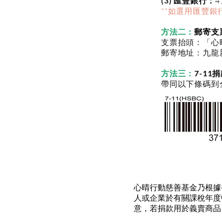
(3) 匯豐銀行：
4
**如選用匯豐
方法二：
郵寄支
支票抬頭：「心晴行動慈
郵寄地址：
九龍
方法三：
7-11
帶同以下條碼到全
心晴行動慈善基金乃根據香
人或企業於有關課稅年度中
意，若捐款用於義賣商品