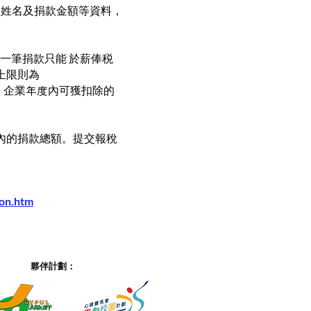
人姓名及捐款金額等資料，
及一筆捐款只能 於薪俸税
稅上限則為
扣除。企業年度內可獲扣除的
度內的捐款總額。提交報稅
ion.htm
夥伴計劃：