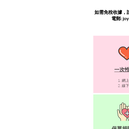
如需免稅收據，
電郵: joy
一次
1. 網
2. 線
保單捐