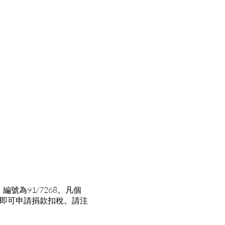
​​91/7268。凡個
0，即可申請捐款扣稅。請注