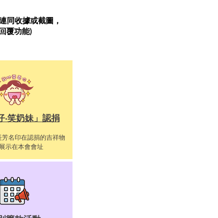
連同收據或截圖，
即時回覆功能)
仔‧笑奶妹」認捐
長芳名印在認捐的吉祥物
展示在本會會址