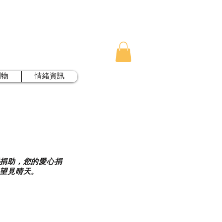
刊物
情緒資訊
捐助，您的愛心捐
望見晴天。