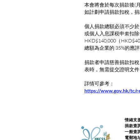
本會將會於每次捐款後(
如計劃申請捐款扣稅，捐
個人捐款總額必須不少於 
或個人入息課税申索扣除一
HKD$140,000（H
總額為企業的 35%的應
捐款者申請慈善捐款扣稅
表時，無需提交證明文件
詳情可參考：
https://www.gov.hk/tc/r
情緒支援
捐款查
一般查
電郵地