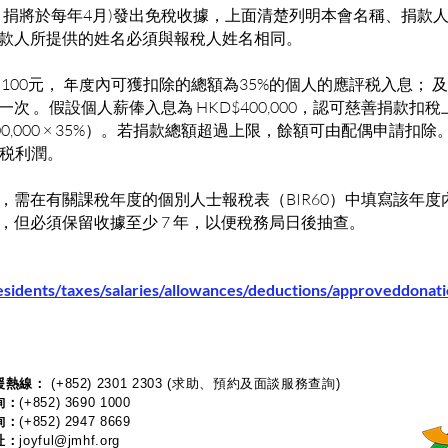
月捐將於每年4月)發出免稅收據，上面清楚列明本會名稱、捐款
款人所提供的姓名必須與報稅人姓名相同。
100元， 年度內可獲扣除的總額為35%的個人的應評税入息； 
次 。假設個人薪俸入息為 HKD$400,000，認可慈善捐款扣
KD$400,000 × 35%）。若捐款總額超過上限，餘額可由配偶申請
評税利潤。
，需在有關課稅年度的個別人士報稅表（BIR60）中填寫該年
，但必須保留收據至少 7 年，以便稅務局日後抽查。
esidents/taxes/salaries/allowances/deductions/approveddonat
熱線：​​
(+852) 2301 2303
(求助、預約及面談服務查詢)
詢：
(+852) 3690 1000
詢：
(+852) 2947 8669
址：
joyful@jmhf.org