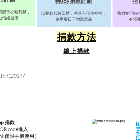
善Joy捐款計劃
特
捐贈予心晴行動，
以捐款代替回禮，將善心化作祝福，
我們會不時
動情緒健康
為重要日子增添意義
有需
捐款方法
​線上捐款
9120177
app 捐款
 code進入
erlink僅限手機使用）