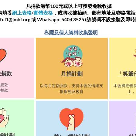
凡捐款港幣100元或以上可獲發免稅收據
請
填妥
網上表格
/
實體表格
，或將收據抬頭、郵寄地址及聯絡電話
ful1@jmhf.org
或 Whatsapp: 5404 3525 (該號碼不設接聽及
​私隱及個人資料收集聲明
性捐款
月捐計劃
「笑爺
上捐款
以每月定額捐款，支持本會的情緒支
本會將把善
下捐款
援服務及教育
上，
贈計劃