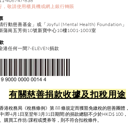
11-406747-838
銀行，敬請使用櫃員機或網上銀行轉賬
票
善基金」或「Joyful (Mental Health) Foundation」
新蒲崗五芳街10號新寶中心10樓1001-1003室
捐款
港任何一間7-ELEVEN捐款
有關慈善捐款收據及扣稅用途
港稅務局《稅務條例》第 88 條規定而獲豁免繳稅的慈善團體，編號為
(即4月1日至翌年3月31日期間)的捐款總額不少於HKD$ 10
、購買工作坊/課程或獎券等，則不符合扣稅條件。