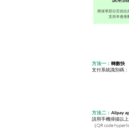
將保單部分百份比
支持本會推
方法一：
轉數快
支付系統識別碼：16
方法二：
Alipay 
請用手機掃描以上QR
​（QR code hyp