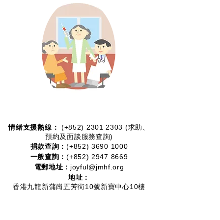
情緒支援熱線：​​
(+852)
2301 2303
(求助、
預約及面談服務查詢)
捐款查詢：
(+852)
3690 1000
一般查詢：
(+852)
2947 8669
電郵地址：
joyful@jmhf.org
地址：
香港九龍新蒲崗五芳街10號新寶中心10樓
1001-1003室
(鄰近港鐵鑽石山站)
慈善團體編號：
91/7268