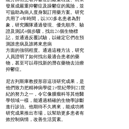
發展成嚴重抑鬱症及躁鬱症的風險，並
可協助為病人度身製訂用藥方案。研究
共用了4年時間，以300多名患者為對
象，研究團隊通過發現、優先順序、驗
證及測試4個步驟，找出26個生物標
記，並通過反覆試驗，以確定它們在預
測誰患病及誰將來患病
方面的強弱程度。通過這種方法，研究
人員證明了如何找出最適合患者的藥
物，甚至可以尋找新的潛在藥物去治療
抑鬱症。
尼古列斯庫教授形容這項研究成果，是
他們致力把精神病學從19世紀帶到21世
紀的努力之一，令它像腫瘤科等其他醫
學領域一樣，能通過精確的生物學診斷
進行診治。他期待不久將來，能成功將
研究成果推出市場，以幫助更多患者有
效控制病情，改善生活質素。