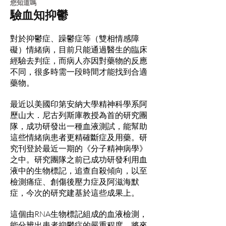
​您知道嗎
驗血知抑鬱
對於抑鬱症、躁鬱症等（雙相情感障
礙）情緒病，目前只能通過醫生的臨床
經驗去判症，而病人亦因對藥物的反應
不同，很多時需一段時間才能找到合適
藥物。
最近以美國印第安納大學精神科學系阿
歷山大．尼古列斯庫教授為首的研究團
隊，成功研發出一種血液測試，能幫助
這些情緒病患者更精確斷症及用藥。研
究刊登於最近一期的《分子精神病學》
之中。研究團隊之前已成功研發利用血
液中的生物標記，追查自殺傾向，以至
檢測痛症、創傷後壓力症及阿滋海默
症，今次的研究建基於這些成果上。
這個由RNA生物標記組成的血液檢測，
能分辨出患者抑鬱症的嚴重程度、將來