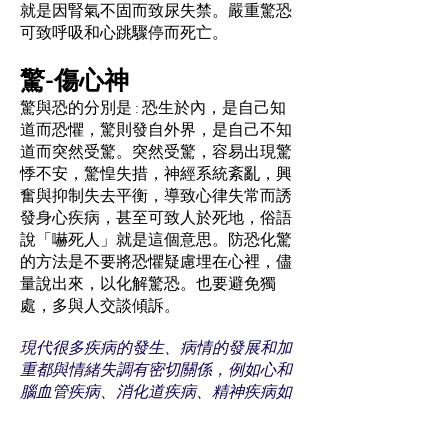
就是因腎氣不固而致尿失禁。嚴重驚恐
可致呼吸和心跳驟停而死亡。
驚-傷心神
驚與恐的分別是 : 恐生於內，是自己知
道而恐懼，驚則發自外界，是自己不知
道而突然受驚。突然受驚，容易出現驚
悸不安，驚惶失措，神經系統紊亂，興
奮與抑制失去平衡，導致心律失常而誘
發身心疾病，甚至可致人於死地，俗語
說「嚇死人」就是這個意思。防恐化驚
的方法是不要將恐懼疑慮埋在心裡，儘
量說出來，以化解驚恐。也要避免獨
處，多與人交談傾訴。
現代很多疾病的發生、病情的發展和加
重都與情緒失調有密切關係，例如心和
腦血管疾病、消化道疾病、精神疾病如
焦慮症、抑鬱症，以至各種癌症。明白
到七情對身心健康的影響，應在日常生