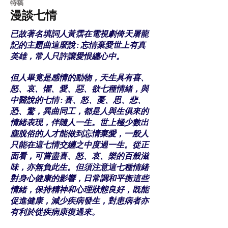
特稿
漫談七情
已故著名填詞人黃霑在電視劇倚天屠龍
記的主題曲這麼說 : 忘情棄愛世上有真
英雄，常人只許讓愛恨纏心中。
但人畢竟是感情的動物，天生具有喜、
怒、哀、懼、愛、惡、欲七種情緒，與
中醫說的七情 : 喜、怒、憂、思、悲、
恐、驚，異曲同工，都是人與生俱來的
情緒表現，伴隨人一生。世上極少數出
塵脫俗的人才能做到忘情棄愛，一般人
只能在這七情交纏之中度過一生。從正
面看，可嘗盡喜、怒、哀、樂的百般滋
味，亦無負此生。但須注意這七種情緒
對身心健康的影響，日常調和平衡這些
情緒，保持精神和心理狀態良好，既能
促進健康，減少疾病發生，對患病者亦
有利於從疾病康復過來。