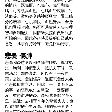
的情緒，既傷肝、也傷心、傷胃和傷
腦，可導致高血壓、心腦血管疾病，胃
潰瘍等。激怒令交感神經興奮，腎上腺
分泌增加，心跳加快，血壓升高，全身
肌肉緊張收縮。怒不可遏會使人失去理
智和自制能力，因情緒失控而做出很多
可怕的事。因此必須時常提醒自己戒怒
息怒，凡事保持冷靜，避免衝動行事。
悲憂-傷肺
悲傷和憂愁過度都會損害肺氣，導致氣
短、胸悶、神疲乏力，抵抗力下降，意
志消沉，加快衰老，所以有「一夜白
頭」之說。憂能傷身，過度悲憂使人易
生悲觀厭世之念。因此，一旦遭遇不幸
的事，如喪親或失去摯愛，一定要節
哀，並想辦法解憂。像95歲高齡的英女
皇，最近失去相守73年的摯愛丈夫，也
以遛狗排解心中哀傷。她的兒子還送了
兩隻可愛的狗狗陪伴她，以免她過度空