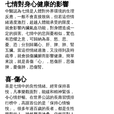
七情對身心健康的影響
中醫認為七情是人體對外界環境的生理
反應，一般不會直接致病，但若這些情
緒過度激烈，超越人體能承受的限度，
就會影響內臟氣血功能，對身體造成一
定的損害。七情中的悲與憂相似，驚也
有恐懼之意，可歸納為喜、怒、思、
憂、恐；分別歸屬心、肝、脾、肺、腎
五臟。當這些情緒過激，又沒得到及時
疏導，就會損傷臟腑而影響健康。簡單
來說，就是喜傷「心」，怒傷肝，思傷
脾，憂傷肺，恐傷腎。
喜-傷心
喜是七情中的良性情緒。經常保持喜
悅，凡事樂觀面對，能緩和精神緊張，
令心情舒暢。在世界公認的長壽習慣排
行榜中，高踞首位的是「保持心情愉
悅」。很多年過百歲的長者，都是生性
樂觀的人，雖然歷盡滄桑，仍然笑對人