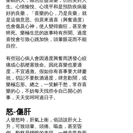
生。心情愉悅、心境平和是預防疾病最
好的良藥，「喜樂的心，乃是良藥」就
是這個意思。但原來過喜（興奮過度）
也會傷及心神，使人變得癲狂，甚至會
猝死。樂極生悲的故事時有所聞。過度
喜悅會引致心跳加快，頭暈眼花而不能
自控。
有些冠心病人會因過度興奮而誘發心絞
痛或心肌梗塞致命。因此喜樂也要適
度，不宜過激。假如你有喜事要大肆慶
祝，切記不要飲酒過度，肆意歡鬧，或
樂極忘形。總之，一笑解千愁，常存喜
樂的心，不妨每天找些令自己開心的
事，天天笑呵呵過日子。
怒-傷肝
人發怒時，肝氣上衝，俗語說肝火上
升，可致頭暈、頭痛、嘔血，甚至昏
倒。動怒是惱恨的表現，一種非常負面