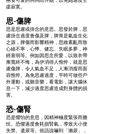
虛寂寞。
思-傷脾
思是思慮或掛念的意思。思發於脾，思
慮掛念過度會傷及脾，脾胃是氣血生化
之源，脾傷而影響精神，思維紊亂而致
心緒不寧，心悸、健忘、失眠多夢，神
經衰弱等。例如因思念所愛，以致衣帶
漸寬終不悔，為伊消得人憔悴，就是思
慮傷脾，令人氣血不足，人漸消瘦而面
容憔悴。為免思慮過度，平時可做些戶
外運動，或聽音樂，看電影，讓大腦休
息一下，減少過度思慮造成對身體的損
害。
恐-傷腎
恐是懼怕的意思，因精神極度緊張而膽
怯。恐懼過度會耗損腎氣，導致大小便
失禁、遺尿等。俗語說嚇到「瀨尿」，