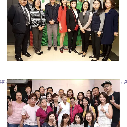
幕， 心晴行動創辦人兼信託人林建明小姐、嘉賓曾俊華先生、萬綺雯小姐， 