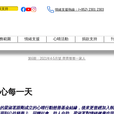
款支持
情緒支援熱線：​​(+852) 2301 2303
務範圍
情緒支援
心晴活動
捐款支持
第6期：2021年4-5月號 齊齊整整一家人
心每一天
的梁淑茗跟剛成立的心晴行動慈善基金結緣，後來更曾經加入執
用到公益慈善上，回饋社會。助人自助，梁淑茗對情緒健康也因