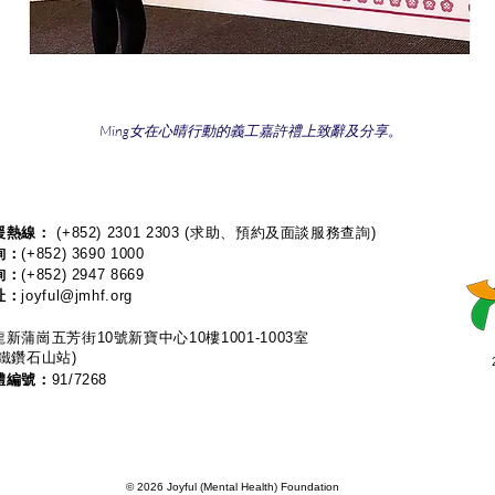
Ming女在心晴行動的義工嘉許禮上致辭及分享。
熱線：​​
(+852) 2301 2303
(求助、預約及面談服務查詢)
詢：
(+852) 3690 1000
詢：
(+852) 2947 8669
址：
joyful@jmhf.org
新蒲崗五芳街10號新寶中心10樓1001-1003室
鐵鑽石山站)
體編號：
91/7268
© 2026 Joyful (Mental Health) Foundation