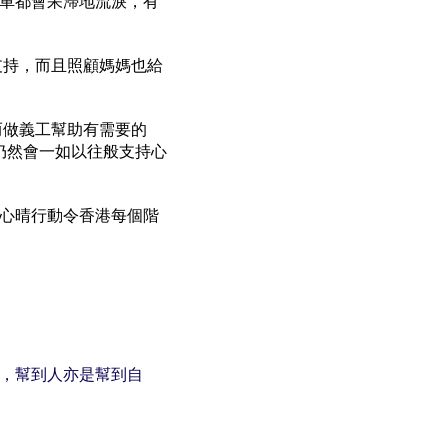
車都會呆滯地流淚，有
支持，而且照顧媽媽也給
而做義工幫助有需要的
她仍然會一如以往般支持心
心晴行動令香港每個階
，幫到人亦是幫到自