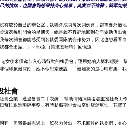
己的情緒，也體會到想保持身心健康，其實並不複雜，簡單如做
沒有屬於自己的辦公室，執委會成員每次開例會，都需要外借地
梁淑茗每到開會的星期天，總是義不容辭地回到公司協助借出會
我每次開會都能感受到各執委團隊的合作努力，因此也想看看自
我都會出席。」Ming女（梁淑茗暱稱）回憶道。
ing女後來獲邀加入心晴行動的執委會，運用她的人脈和經驗，
哪個印象最深刻，她不假思索便說：「最難忘的是心晴市集，我
投社會
社會企業，通過售賣二手衣飾， 幫助情緒病康復者重投社會工作。
日幫忙跟進瑣碎事務，有時趁假期也會抽空到店舖幫忙。花費了
困難，但我很感恩遇上一班努力付出、不求回報的執委們，令心