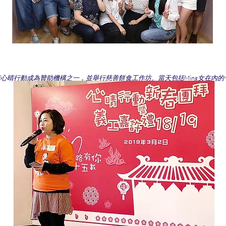
請心晴行動成為贊助機構之一，並舉行慈善餅食工作坊。當天包括Ming女在內
鄭秀文小姐及奇華餅家的代表一起大合照，分享愉快而有意義的一刻。