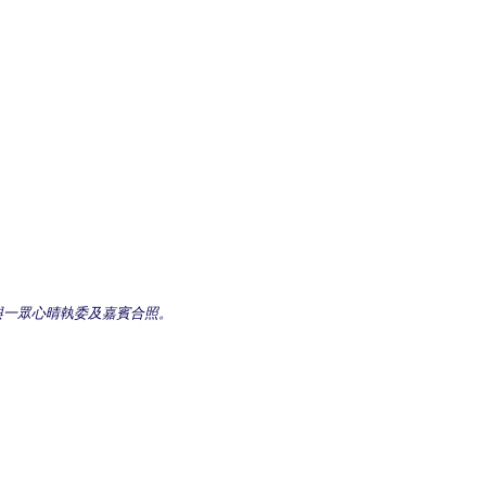
與一眾心晴執委及嘉賓合照。