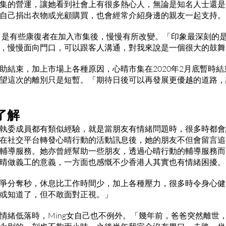
集的營運，讓她看到社會上有很多熱心人，無論是知名人士還是
自己捐出衣物或光顧購買，也會經常介紹身邊的親友一起支持。
的，是有些康復者在加入市集後，慢慢有所改變。「印象最深刻的
，慢慢面向門口，可以跟客人溝通，對我來說是一個很大的鼓舞。
助結束，加上市場上各種原因，心晴市集在2020年2月底暫時結束
望這次的離別只是短暫。「期待日後可以再發展更優越的道路，
了解
執委成員都有類似經驗，就是當朋友有情緒問題時，很多時都會詢
在社交平台轉發心晴行動的活動訊息後，她的朋友不但會留言追
輔導服務。她亦曾經幫助一些朋友，透過心晴行動的輔導服務而
晴做義工的意義，一方面也感慨不少香港人其實也有情緒困擾。
爭分奪秒，休息比工作時間少，加上各種壓力，很多時令身心健
或知道了，但不敢面對正視。」
情緒低落時，Ming女自己也不例外。「幾年前，爸爸突然離世