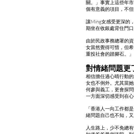
關。」事實上這些年市
個有意義的項目，不但
讓Ming女感受更深
期坐在收銀處背住門口
由於民政事務總署的資
女當然覺得可惜，但希
重投社會的踏腳石。」
對情緒問題更
相信擔任過心晴行動的
女也不例外。尤其當她
何參與義工，更會探問
一方面深切感受到在心
「香港人一向工作都是
緒問題自己也不知，又
人生路上，少不免總有