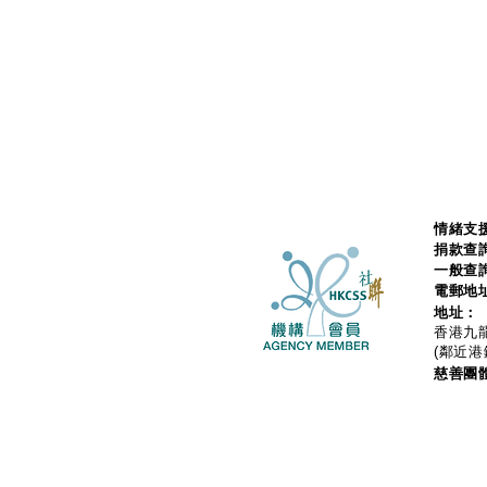
情緒支援
捐款查
一般查
電郵地
地址：
香港九龍
(鄰近港
慈善團