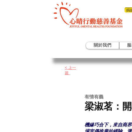
捐
關於我們
服
< 上一
篇
有情有義
梁淑茗：開
機緣巧合下，來自商界
場宣傳推廣的經驗，運