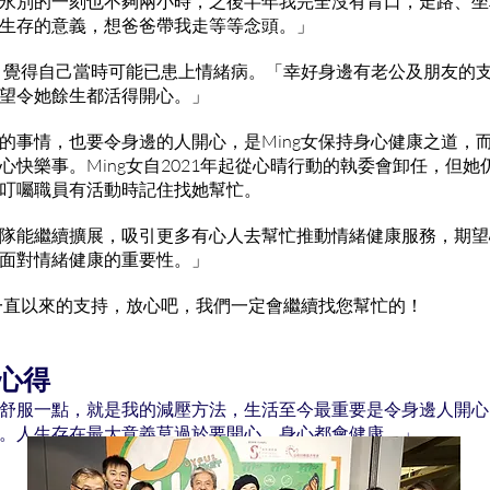
永別的一刻也不夠兩小時，之後半年我完全沒有胃口，走路、坐
生存的意義，想爸爸帶我走等等念頭。」
來，覺得自己當時可能已患上情緒病。「幸好身邊有老公及朋友的
望令她餘生都活得開心。」
的事情，也要令身邊的人開心，是Ming女保持身心健康之道，
心快樂事。Ming女自2021年起從心晴行動的執委會卸任，但
叮囑職員有活動時記住找她幫忙。
隊能繼續擴展，吸引更多有心人去幫忙推動情緒健康服務，期望
面對情緒健康的重要性。」
您一直以來的支持，放心吧，我們一定會繼續找您幫忙的！
康心得
舒服一點，就是我的減壓方法，生活至今最重要是令身邊人開心
。人生存在最大意義莫過於要開心，身心都會健康。」