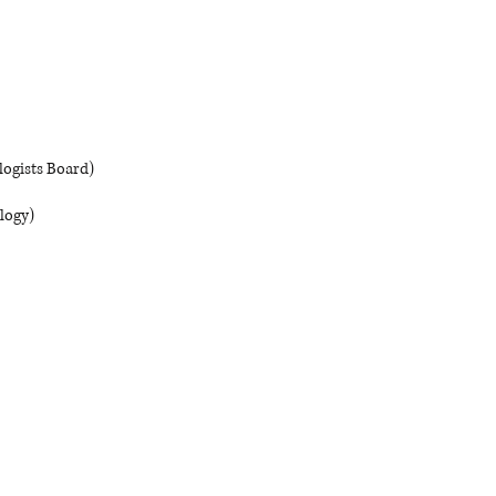
ists Board)
ogy)