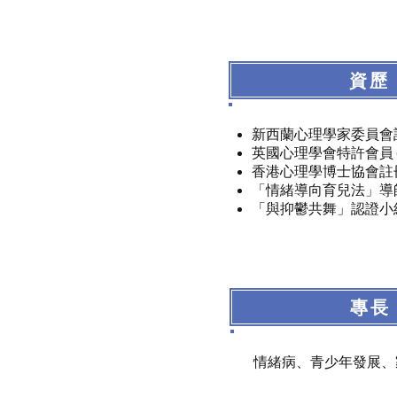
資歷
新西蘭心理學家委員會註冊臨床心理學 (R
英國心理學會特許會員 (Chartere
香港心理學博士協會註冊會員 (Regis
「情緒導向育兒法」導師 (Tuning i
「與抑鬱共舞」認證小組導師 (Accre
專長
情緒病、青少年發展、