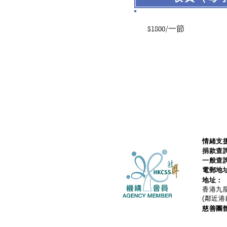
$1800/一節
情緒支援
捐款查
一般查
電郵地
地址：
香港九龍
(鄰近港
慈善團