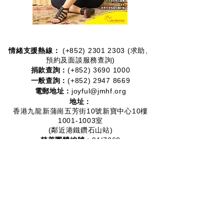
情緒支援熱線：​​
(+852)
2301 2303
(求助、
預約及面談服務查詢)
捐款查詢：
(+852)
3690 1000
一般查詢：
(+852)
2947 8669
電郵地址：
joyful@jmhf.org
地址：
香港九龍新蒲崗五芳街10號新寶中心10樓
1001-1003室
(鄰近港鐵鑽石山站)
慈善團體編號：
91/7268
夥伴計劃：
2012-2020
2016-2019