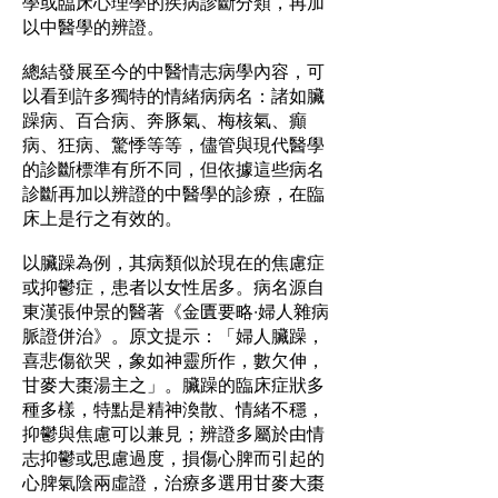
學或臨床心理學的疾病診斷分類，再加
以中醫學的辨證。
總結發展至今的中醫情志病學內容，可
以看到許多獨特的情緒病病名：諸如臟
躁病、百合病、奔豚氣、梅核氣、癲
病、狂病、驚悸等等，儘管與現代醫學
的診斷標準有所不同，但依據這些病名
診斷再加以辨證的中醫學的診療，在臨
床上是行之有效的。
以臟躁為例，其病類似於現在的焦慮症
或抑鬱症，患者以女性居多。病名源自
東漢張仲景的醫著《金匱要略·婦人雜病
脈證併治》。原文提示：「婦人臟躁，
喜悲傷欲哭，象如神靈所作，數欠伸，
甘麥大棗湯主之」。臟躁的臨床症狀多
種多樣，特點是精神渙散、情緒不穩，
抑鬱與焦慮可以兼見；辨證多屬於由情
志抑鬱或思慮過度，損傷心脾而引起的
心脾氣陰兩虛證，治療多選用甘麥大棗