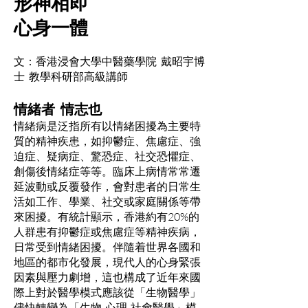
形神相即
心身一體
文：香港浸會大學中醫藥學院 戴昭宇博
士 教學科研部高級講師
情緒者 情志也
情緒病是泛指所有以情緒困擾為主要特
質的精神疾患，如抑鬱症、焦慮症、強
迫症、疑病症、驚恐症、社交恐懼症、
創傷後情緒症等等。臨床上病情常常遷
延波動或反覆發作，會對患者的日常生
活如工作、學業、社交或家庭關係等帶
來困擾。有統計顯示，香港約有20%的
人群患有抑鬱症或焦慮症等精神疾病，
日常受到情緒困擾。伴隨着世界各國和
地區的都市化發展，現代人的心身緊張
因素與壓力劇增，這也構成了近年來國
際上對於醫學模式應該從「生物醫學」
儘快轉變為「生物-心理-社會醫學」模