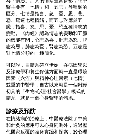
為「情志」。人的情緒豐富多彩，在中
醫主要有「七情」和「五志」等種類的
區分。七情是指喜、怒、憂、思、悲、
恐、驚這七種情緒，而五志對應於五
臟，指喜、怒、思、憂、恐五種情志的
變動。《內經》認為情志的變動和五臟
的機能有關，心志為喜，肝志為怒，脾
志為思，肺志為憂，腎志為恐。五志是
對七情分類的一種簡化。
可以說，自體系確立伊始，在病因學以
及診療學和養生保健方面就一直是環境
因素（六淫）與精神心理因素（七情）
並重的中醫學，自古以來就是一個雛形
初具的「生物-心理-社會醫學」模式的
體系，就是一個心身醫學的體系。
診療及預防
在情緒病的治療上，中醫療法除了中藥
和針灸的應用可以心身同調外，通過歷
代醫家反覆的臨床實踐和探索，於心理