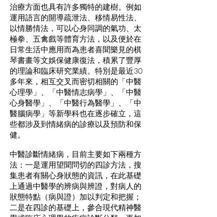
治療方面也具有許多獨特的建樹。例如
運用語言的開導疏泄法、移情易性法、
以情勝情法，可以心身同調的氣功、太
極拳、五禽戲等體育方法，以及便於在
日常生活中應用而為患者喜聞樂見的棋
琴書畫等文娛保健康復法，積累了豐厚
的理論和臨床研究業績。特別是最近30
多年來，相互交叉而密切相關的「中醫
心理學」、「中醫情志病學」、「中醫
心身醫學」、「中醫行為醫學」、「中
醫腦病學」等新學科也在逐步確立，這
些都涉及到情緒病的診療以及預防和保
健。
中醫診斷情緒病，目前主要如下兩種方
法：一是運用望聞問切的四診方法，搜
集患者有關心身狀態的資訊，在此基礎
上通過中醫學的辨病與辨證，對病人的
狀態特點（病與證）加以判定和把握；
二是在四診的基礎上，參合現代精神醫