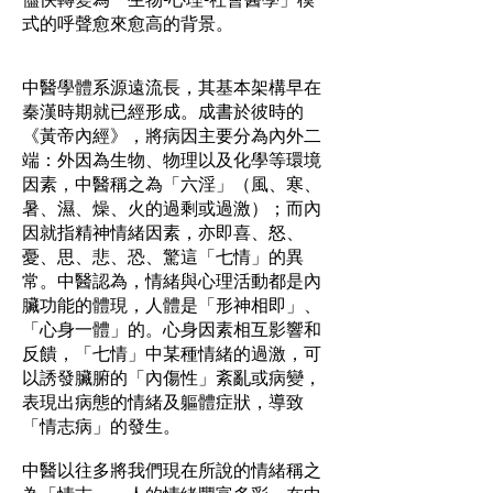
式的呼聲愈來愈高的背景。
中醫學體系源遠流長，其基本架構早在
秦漢時期就已經形成。成書於彼時的
《黃帝內經》，將病因主要分為內外二
端：外因為生物、物理以及化學等環境
因素，中醫稱之為「六淫」（風、寒、
暑、濕、燥、火的過剩或過激）；而內
因就指精神情緒因素，亦即喜、怒、
憂、思、悲、恐、驚這「七情」的異
常。中醫認為，情緒與心理活動都是內
臟功能的體現，人體是「形神相即」、
「心身一體」的。心身因素相互影響和
反饋，「七情」中某種情緒的過激，可
以誘發臟腑的「內傷性」紊亂或病變，
表現出病態的情緒及軀體症狀，導致
「情志病」的發生。
中醫以往多將我們現在所說的情緒稱之