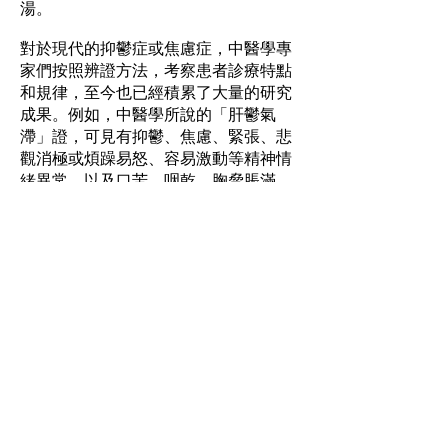
湯。
對於現代的抑鬱症或焦慮症，中醫學專
家們按照辨證方法，考察患者診療特點
和規律，至今也已經積累了大量的研究
成果。例如，中醫學所說的「肝鬱氣
滯」證，可見有抑鬱、焦慮、緊張、悲
觀消極或煩躁易怒、容易激動等精神情
緒異常，以及口苦、咽乾、胸脅脹滿、
月經失調等軀體症狀。現代中醫學
「證」的概念，與「症狀」或「病」的
概念不同，指的是運用中醫理論和方
法，對在某一時期或某一階段病人生理
病理特點的總體概括。其中包括了病
因、病性、病位、病勢以及病機（病
理）與病情輕重等諸多要素。重視心身
一元和局部與整體、機體與社會等整體
觀的中醫學之「辨證」診斷，是對心身
狀態的同時與即時把握。