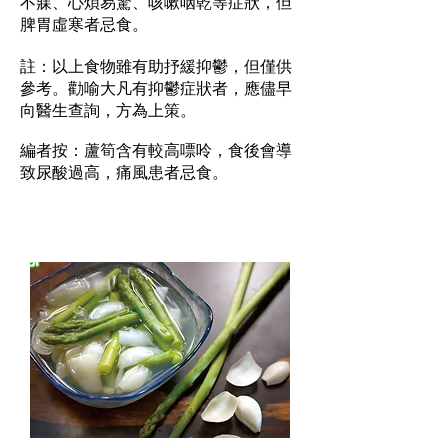
不寐、心煩易驚、咳嗽咽乾等症狀，但
脾胃虛寒者忌食。
註：以上食物雖有助抒緩抑鬱，但僅供
參考。勸喻大凡有抑鬱症狀者，應儘早
向醫生查詢，方為上策。
編者按：蘆筍含有較高嘌呤，食後會導
致尿酸過高，痛風患者忌食。