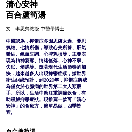
清心安神
百合蘆筍湯
文：李思齊教授 中醫學博士
中醫認為，抑鬱症多因思慮太過、憂思
氣結、七情所傷，導致心失所養、肝氣
鬱結、氣血失調、心脾耗損等，主要表
現為精神萎靡、情緒低落、心神不寧、
失眠、煩躁等。隨著現代生活節奏的加
快，越來越多人出現抑鬱症狀，據世界
衛生組織預計，到2020年，抑鬱症將成
為僅次於心臟病的世界第二大人類殺
手。所以，生活中應注重調節飲食，有
助緩解抑鬱症狀。現推薦一款可「清心
安神」的食療方，簡單易做，四季皆
宜。
百合蘆筍湯