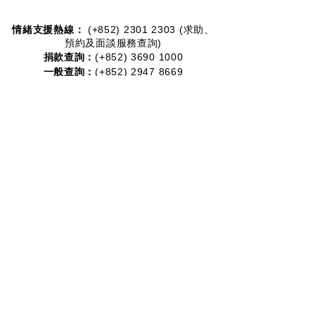
情緒支援熱線：​​
(+852)
2301 2303
(求助、
預約及面談服務查詢)
捐款查詢：
(+852)
3690 1000
一般查詢：
(+852)
2947 8669
電郵地址：
joyful@jmhf.org
地址：
香港九龍新蒲崗五芳街10號新寶中心10樓
1001-1003室
(鄰近港鐵鑽石山站)
慈善團體編號：
91/7268
夥伴計劃：
2012-2020
2016-2019