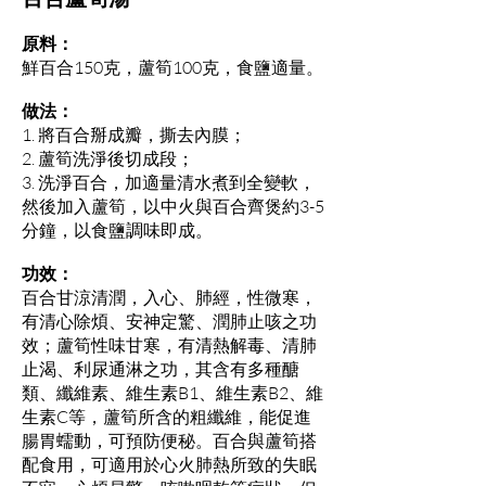
原料：
鮮百合150克，蘆筍100克，食鹽適量。
做法：
1. 將百合掰成瓣，撕去內膜；
2. 蘆筍洗淨後切成段；
3. 洗淨百合，加適量清水煮到全變軟，
然後加入蘆筍，以中火與百合齊煲約3-5
分鐘，以食鹽調味即成。
功效：
百合甘涼清潤，入心、肺經，性微寒，
有清心除煩、安神定驚、潤肺止咳之功
效；蘆筍性味甘寒，有清熱解毒、清肺
止渴、利尿通淋之功，其含有多種醣
類、纖維素、維生素B1、維生素B2、維
生素C等，蘆筍所含的粗纖維，能促進
腸胃蠕動，可預防便秘。百合與蘆筍搭
配食用，可適用於心火肺熱所致的失眠