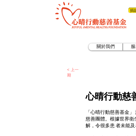
捐
關於我們
服
< 上一
期
心晴行動慈
「心晴行動慈善基金」 
慈善團體。根據世界衛
解，令很多患 者未能