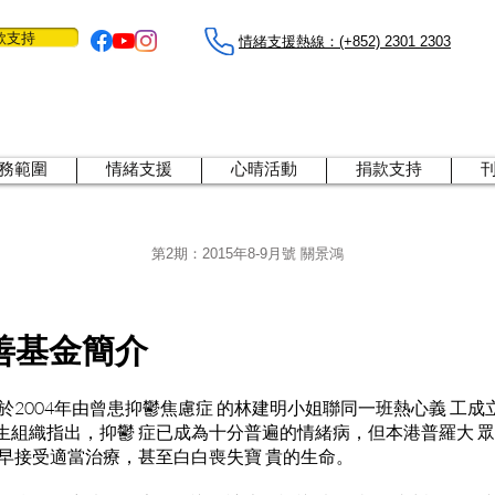
款支持
情緒支援熱線：​​(+852) 2301 2303
務範圍
情緒支援
心晴活動
捐款支持
第2期：
2015年8-9月號 關景鴻
善基金簡介
於2004年由曾患抑鬱焦慮症 的林建明小姐聯同一班熱心義 工
生組織指出，抑鬱 症已成為十分普遍的情緒病，但本港普羅大 
及早接受適當治療，甚至白白喪失寶 貴的生命。