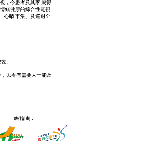
視，令患者及其家 屬得
廣情緒健康的綜合性電視
「心晴 市集」及巡迴全
成效。
導等，以令有需要人士能及
夥伴計劃：