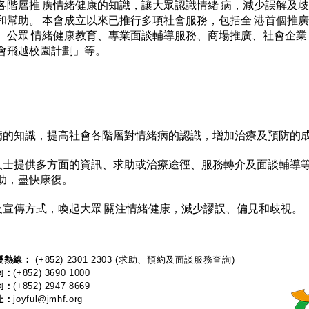
各階層推 廣情緒健康的知識，讓大眾認識情緒 病，減少誤解及歧
和幫助。 本會成立以來已推行多項社會服務，包括全 港首個推
、公眾 情緒健康教育、專業面談輔導服務、商場推廣、社會企業
會飛越校園計劃」等。
關情緒病的知識，提高社會各階層對情緒病的認識，增加治療及預防的
緒困擾人士提供多方面的資訊、求助或治療途徑、服務轉介及面談輔
助，盡快康復。
同媒介及宣傳方式，喚起大眾 關注情緒健康，減少謬誤、偏見和歧視。
熱線：​​
(+852) 2301 2303
(求助、預約及面談服務查詢)
詢：
(+852) 3690 1000
詢：
(+852) 2947 8669
址：
joyful@jmhf.org