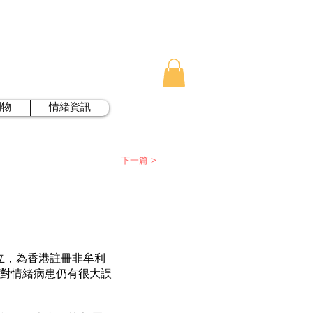
刊物
情緒資訊
下一篇 >
成立，為香港註冊非牟利
眾對情緒病患仍有很大誤