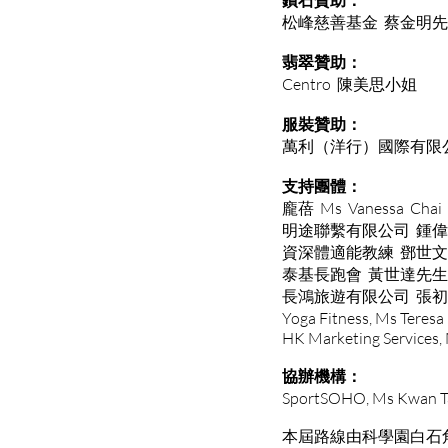
松峰慈善基金 蔡金明
翡翠贊助：
Centro 陳美思小姐
服裝贊助：
萬利（洋行）國際有限
支持團體：
龐蓓 Ms Vanessa Chai
明途聯繫有限公司 鍾
資深體適能教練 鄧世
泰基長跑會 黃世達先生
長鴻旅遊有限公司 張
Yoga Fitness, Ms Teres
HK Marketing Services,
協辦機構：
SportSOHO, Ms Kwan T
本屆路線由科學園白石