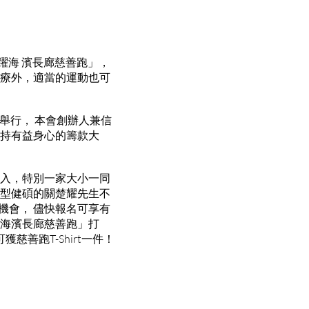
躍海 濱長廊慈善跑」，
治療外，適當的運動也可
M舉行， 本會創辦人兼信
支持有益身心的籌款大
 入，特別一家大小一同
外型健碩的關楚耀先生不
機會， 儘快報名可享有
躍海濱長廊慈善跑」打
慈善跑T-Shirt一件！