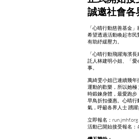
誠邀社會各
「心晴行動慈善基金」將
希望透過活動喚起市民
有助紓緩壓力。
「心晴行動飛躍海濱長廊
託人林建明小姐、「愛
事。
萬綺雯小姐已連續幾年
運動的歡樂，所以她極
時鍛鍊身體，最愛跑步
早鳥折扣優惠。心晴行
氣，呼籲各界人士 踴躍參
立即報名：run.jmhf.org
活動已開始接受報名：
鑽石贊助：