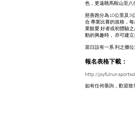
色，更遠眺馬鞍山至八
慈善跑分為10公里及
合 專業比賽的規格，
業餘愛 好者或初體驗
動的興趣時， 亦可建
當日設有一系 列之攤位
報名表格下載：
http://joyfulrun.sports
如有任何垂詢，歡迎致電：