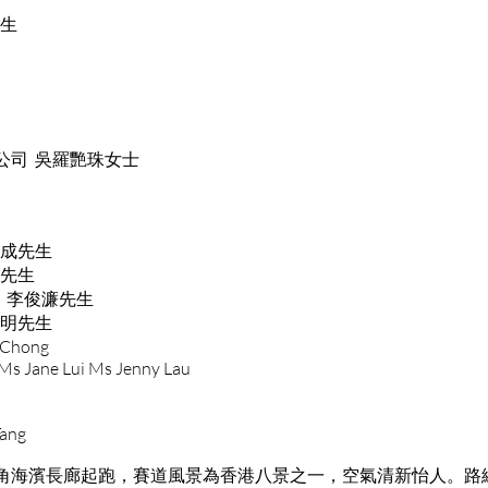
先生
公司 吳羅艷珠女士
偉成先生
文先生
 李俊濂先生
初明先生
a Chong
 Ms Jane Lui Ms Jenny Lau
ang
角海濱長廊起跑，賽道風景為香港八景之一，空氣清新怡人。路