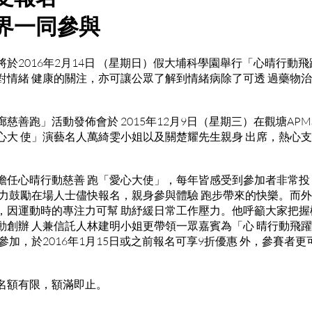
界一同參與
於2016年2月14日 （星期日）假大埔科學園舉行「心晴行動飛
對情緒 健康的關注，亦可讓公眾了解到情緒病除了可透 過藥物
慈善跑」活動發佈會於 2015年12月9日（星期三）在觀塘AP
心大 使」演藝名人萬綺雯小姐以及關楚耀先生親身 出席，熱心
擔任心晴行動慈善 跑「愛心大使」，每年皆感受到參加者非常投
 力鼓勵在場人士儘快報名，親身參與體驗 跑步帶來的快樂。而
，因運動時的專注力可幫 助紓緩日常工作壓力。他呼籲大家把握
動創辦 人兼信託人林建明小姐更帶領一眾嘉賓為「心 晴行動飛
加，於2016年1月15日或之前報名可享9折優惠 外，參賽者更可獲
名額有限，額滿即止。