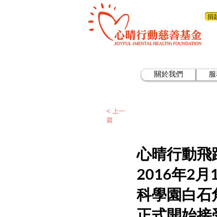
捐
關於我們
服
< 上一
篇
心晴行動飛
2016年2
科學園白石
正式開始接