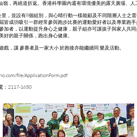
仙嶺，再繞道折返。香港科學園內還有環境優美的露天廣場、人
3公里，並設有8個組別，與心晴行動一樣能顧及不同階層人士之需
每屆皆成功吸引一群經常參與跑步比賽的運動愛好者以及專業跑手
之參加者，以運動提升身心之健康，親子組亦可讓孩子與家人共同
立美好的親子關係，跑出身心健康。
遊戲，讓 參賽者及一家大小 於跑後亦能繼續同 樂及活動。
oho.com/file/ApplicationForm.pdf
2117-1650