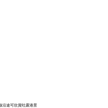
線沿途可欣賞吐露港景