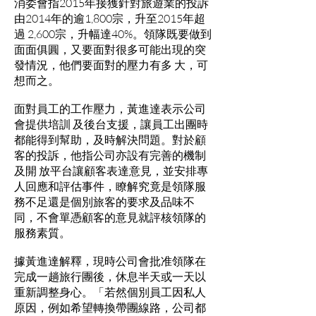
消委會指2015年接獲針對旅遊業的投訴
由2014年的逾1,800宗，升至2015年超
過 2,600宗，升幅達40%。領隊既要做到
面面俱圓，又要面對很多可能出現的突
發情況，他們要面對的壓力有多 大，可
想而之。
面對員工的工作壓力，黃進達表示公司
會提供培訓 及後台支援，讓員工出團時
都能得到幫助，及時解決問題。對於顧
客的投訴，他指公司亦設有完善的機制
及開 放平台讓顧客表達意見，並安排專
人回應和評估事件，瞭解究竟是領隊服
務不足還是個別旅客的要求及品味不
同，不會單憑顧客的意見就評核領隊的
服務素質。
據黃進達解釋，現時公司會批准領隊在
完成一趟旅行團後，休息半天或一天以
重新調整身心。「若然個別員工因私人
原因，例如希望轉換帶團線路，公司都