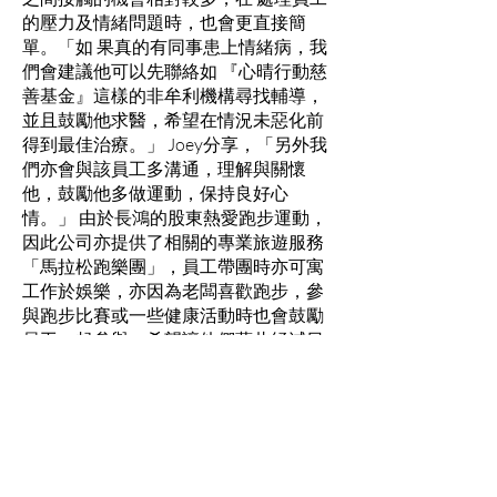
的壓力及情緒問題時，也會更直接簡
單。「如 果真的有同事患上情緒病，我
們會建議他可以先聯絡如 『心晴行動慈
善基金』這樣的非牟利機構尋找輔導，
並且鼓勵他求醫，希望在情況未惡化前
得到最佳治療。」 Joey分享，「另外我
們亦會與該員工多溝通，理解與關懷
他，鼓勵他多做運動，保持良好心
情。」 由於長鴻的股東熱愛跑步運動，
因此公司亦提供了相關的專業旅遊服務
「馬拉松跑樂團」，員工帶團時亦可寓
工作於娛樂，亦因為老闆喜歡跑步，參
與跑步比賽或一些健康活動時也會鼓勵
員工一起參與，希望讓他們藉此紓減日
常工作的壓力，提升身心健康。
紓壓無分大小
雖然規模各異，但兩間旅行社都有各自
的 方式去處理員工的壓力及情緒問題，
也顯示他們對員工的身心健康有一定的