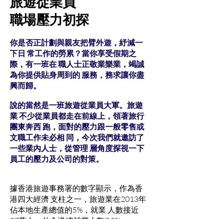
旅遊從業員
職場壓力初探
你是否正計劃與親友把臂外遊，紓減一
下日 常工作的勞累？當你享受假期之
際，有一班在 職人士正敬業樂業，竭誠
為你提供貼身周到的 服務，務求讓你盡
興而歸。
說的當然是一班旅遊從業員大軍。旅遊
業 不少從業員都走在前線上，領著旅行
團東奔西 跑，面對的壓力跟一般零售或
文職工作未必相 同，今次我們就邀訪了
一些業內人士，從管理 層角度探視一下
員工的壓力及公司的對策。
據香港旅遊事務署的數字顯示，作為香
港四大經濟 支柱之一，旅遊業在2013年
佔本地生產總值的5%，就業 人數接近