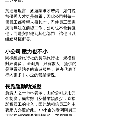
工亦不多。
黃進達坦言，旅遊業求才若渴，如何挽
留優秀人才更是難題，因此公司對每一
個員工都希望人盡其才，即使員工因患
病而無法在前線工作，公司也不會解僱
他，而是安排他到其他部門，讓他可以
繼續發揮所長。
小公司 壓力也不小
同樣經營旅行社的長鴻旅行社，規模相
對細得多， 全職員工只有數人，提供的
是更靈活貼身的旅遊服務， 這亦代表了
行內更多中小企的營業情況。
長跑運動助減壓
負責人之一Joey表
示，由於公司採用佣
金制度，顧客數目及營業額多少，直接
影響員工的收入，因此她相信員工的主
要壓力亦源於此。 中小企的老闆與員工
之間接觸的機會相對較多，在 處理員工